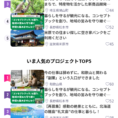
3
まちで、特産物を活かした新商品開発＆
PRメンバー募集！
44
埼玉県鳩山町
暮らしを守るが観光になる。コンセプト
ブックを創り、地域の営みを守り継ぐ仲
4
間を集めませんか？
52
長野県松本市
米原での住まい探しに空き家バンクをご
利用ください
5
45
滋賀県米原市
いま人気のプロジェクトTOP5
今の仕事は辞めずに。和歌山と関わる
1
「副業」という入口ができました
60
和歌山県
暮らしを守るが観光になる。コンセプト
2
ブックを創り、地域の営みを守り継ぐ仲
間を集めませんか？
52
長野県松本市
【再募集】感動の絶景とともに。北海道
3
の離島"礼文島"の仕事と暮らし！
38
北海道礼文町