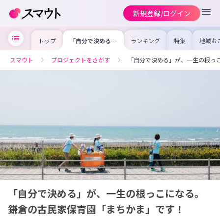
新規登録/ログイン
トップ
「自分で決める」
ランキング
特集
地域お
が、一生の根っこ
の求人
になる。 鎌倉の
を集め
古民家保育園「ま
事内容
スマウト
プロジェクトをさがす
「自分で決める」が、一生の根っ
ちかま」です！
を比較
合った
けよう
「自分で決める」が、一生の根っこになる。
鎌倉の古民家保育園「まちかま」です！