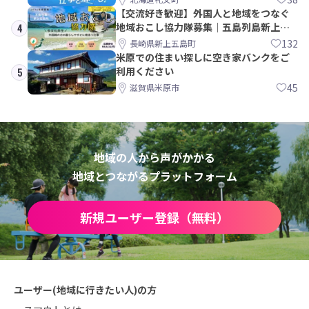
【交流好き歓迎】外国人と地域をつなぐ
地域おこし協力隊募集｜五島列島新上五
4
島町
132
長崎県新上五島町
米原での住まい探しに空き家バンクをご
利用ください
5
45
滋賀県米原市
地域の人から声がかかる
地域とつながるプラットフォーム
新規ユーザー登録（無料）
ユーザー(地域に行きたい人)の方