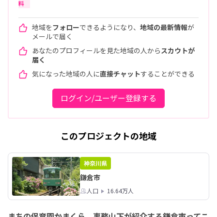
料
地域を
フォロー
できるようになり、
地域の最新情報
が
メールで届く
あなたのプロフィールを見た地域の人から
スカウトが
届く
気になった地域の人に
直接チャット
することができる
ログイン/ユーザー登録する
このプロジェクトの地域
神奈川県
鎌倉市
人口
16.64万人
まちの保育園かまくら 事務山下が紹介する鎌倉市ってこ