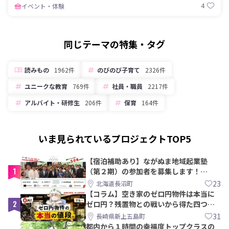
4
イベント・体験
同じテーマの特集・タグ
読みもの
1962件
のびのび子育て
2326件
ユニークな教育
769件
社員・職員
2217件
アルバイト・研修生
206件
保育
164件
いま見られているプロジェクトTOP5
【宿泊補助あり】ながぬま地域起業塾
1
（第２期）の参加者を募集します！
【8/21〆】
23
北海道長沼町
【コラム】空き家のゼロ円物件は本当に
2
ゼロ円？残置物との戦いから得た四つの
教訓｜新上五島町
31
長崎県新上五島町
都内から１時間の幸福度トップクラスの