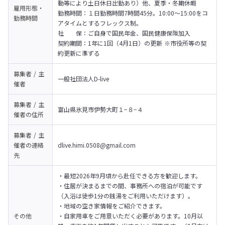
動等により土日休日出勤あり）他、夏季・冬期休暇

雇用形態・
勤務時間：１日勤務時間7時間45分。10:00～15:00をコ
勤務時間
アタイムとするフレックス制。

社　　保：ご自身で国民年金、国民健康保険加入

契約期間：1年に1回（4月1日）の更新 ※市役所等の契
約更新に準ずる
募集者 / 主
一般社団法人D-live
催者
募集者 / 主
富山県氷見市伊勢大町１−８−４
催者の
住所
募集者 / 主
催者の
連絡
dlive.himi.0508@gmail.com 
先
・最短2026年9月頃から赴任できる方を歓迎します。

・住居が決まるまでの間、事務所への宿泊が可能です
（入浴は徒歩1分の銭湯をご利用いただけます）。

・地域の空き家情報をご紹介できます。

その他
・自家用車をご用意いただく必要があります。10月以