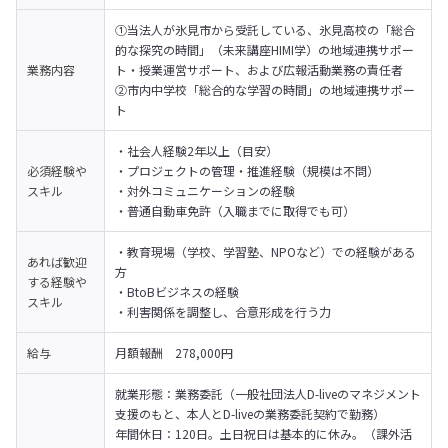
①当法人が氷見市から受託している、氷見高校の「総合
的な探究の時間」（未来講座HIMI学）の地域連携サポー
業務内容
ト・授業運営サポート、および広報活動業務の責任者

②市内中学校「総合的な学習の時間」の地域連携サポー
ト
・社会人経験2年以上（目安）

必須経験や
・プロジェクトの管理・推進経験（規模は不問）

スキル
・対外コミュニケーションの経験

・普通自動車免許（入職までに取得でも可）
・教育現場（学校、学習塾、NPOなど）での経験がある
あれば歓迎
方

する経験や
・BtoBビジネスの経験

スキル
・利害関係を調整し、合意形成を行う力
給与
月額報酬　278,000円
就業形態：業務委託（一般社団法人D-liveのマネジメント
支援のもと、本人とD-liveの業務委託契約で勤務）

年間休日：120日。土日祝日は基本的に休み。（課外活