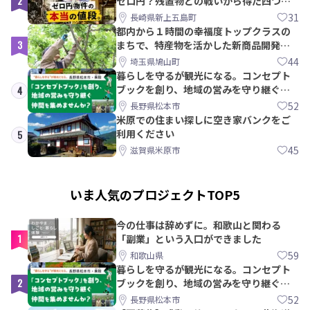
2
ゼロ円？残置物との戦いから得た四つの
教訓｜新上五島町
31
長崎県新上五島町
都内から１時間の幸福度トップクラスの
3
まちで、特産物を活かした新商品開発＆
PRメンバー募集！
44
埼玉県鳩山町
暮らしを守るが観光になる。コンセプト
ブックを創り、地域の営みを守り継ぐ仲
4
間を集めませんか？
52
長野県松本市
米原での住まい探しに空き家バンクをご
利用ください
5
45
滋賀県米原市
いま人気のプロジェクトTOP5
今の仕事は辞めずに。和歌山と関わる
1
「副業」という入口ができました
59
和歌山県
暮らしを守るが観光になる。コンセプト
2
ブックを創り、地域の営みを守り継ぐ仲
間を集めませんか？
52
長野県松本市