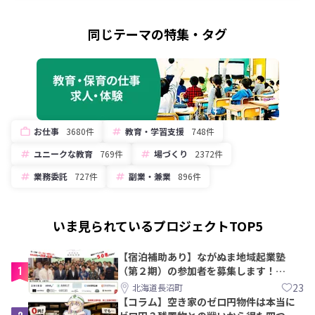
同じテーマの特集・タグ
お仕事
3680件
教育・学習支援
748件
ユニークな教育
769件
場づくり
2372件
業務委託
727件
副業・兼業
896件
いま見られているプロジェクトTOP5
【宿泊補助あり】ながぬま地域起業塾
1
（第２期）の参加者を募集します！
【8/21〆】
23
北海道長沼町
【コラム】空き家のゼロ円物件は本当に