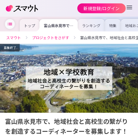
新規登録/ログイン
トップ
富山県氷見市で、
ランキング
特集
地域お
地域社会と高校生
の求人
の繋がりを創造す
を集め
るコーディネータ
事内容
スマウト
プロジェクトをさがす
富山県氷見市で、地域社会と高校
ーを募集します！
を比較
合った
けよう
募集終了
富山県氷見市で、地域社会と高校生の繋がり
を創造するコーディネーターを募集します！