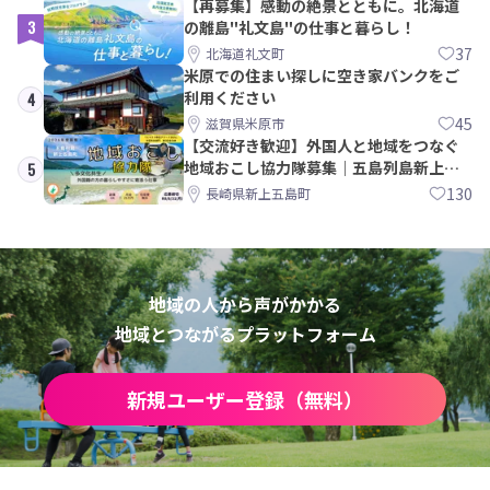
【再募集】感動の絶景とともに。北海道
3
の離島"礼文島"の仕事と暮らし！
37
北海道礼文町
米原での住まい探しに空き家バンクをご
利用ください
4
45
滋賀県米原市
【交流好き歓迎】外国人と地域をつなぐ
地域おこし協力隊募集｜五島列島新上五
5
島町
130
長崎県新上五島町
地域の人から声がかかる
地域とつながるプラットフォーム
新規ユーザー登録（無料）