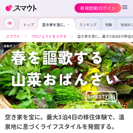
新規登録/ログイン
トップ
空き家を宝に。最
ランキング
特集
地域お
大3泊4日の移住
の求人
体験で、温泉地に
を集め
息づくライフスタ
事内容
スマウト
プロジェクトをさがす
空き家を宝に。最大3泊4日の移住
イルを発掘する。
を比較
合った
けよう
募集終了
空き家を宝に。最大3泊4日の移住体験で、温
泉地に息づくライフスタイルを発掘する。