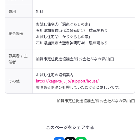
費用
無料
お試し住宅①「温泉ぐらしの家」

石川県加賀市山代温泉幸町17　駐車場あり
集合場所
お試し住宅②「かりぐらしの家」

石川県加賀市大聖寺神明町46　駐車場あり
募集者 / 主
加賀市定住促進協議会/株式会社ぶなの森/山田
催者
その他
https://kaga-teiju.jp/support/house/
興味あるボタンも押していただけると嬉しいです。
加賀市定住促進協議会/株式会社ぶなの森/山田
このページをシェアする