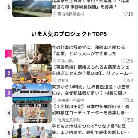
起業家を生み育てる村・西粟倉で「起業
型協力隊 事務局長候補」を募集！
5
18
岡山県西粟倉村
いま人気のプロジェクトTOP5
今の仕事は辞めずに。和歌山と関わる
1
「副業」という入口ができました
155
和歌山県
【事業承継】情緒あふれる古民家カフェ
2
を継ぎませんか？築100年、リフォームか
ら約10年！
82
高知県
東京から24時間。世界自然遺産・小笠原
3
には、なぜ移住者が多い？ 村長に聞いて
みた
58
東京都小笠原村
【１名採用予定】日本中を飛び回る！長
沼町移住コーディネーターを募集しま
4
す！
53
北海道長沼町
子どもと地域をつなぐ"つなぎ役"を募
集。山ノ内町で、最初で最後の新しい学
5