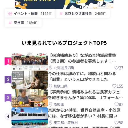
イベント・体験
5165件
おひとりさま移住
2465件
空き家
1694件
いま見られているプロジェクトTOP5
【宿泊補助あり】ながぬま地域起業塾
1
（第２期）の参加者を募集します！
【8/21〆】
27
北海道長沼町
今の仕事は辞めずに。和歌山と関わる
2
「副業」という入口ができました
155
和歌山県
【事業承継】情緒あふれる古民家カフェ
3
を継ぎませんか？築100年、リフォームか
ら約10年！
82
高知県
東京から24時間。世界自然遺産・小笠原
には、なぜ移住者が多い？ 村長に聞いて
4
みた
58
東京都小笠原村