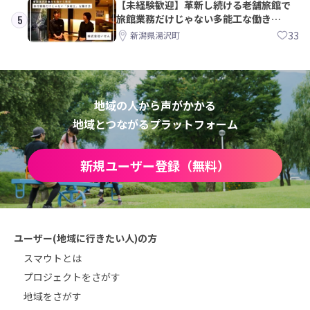
【未経験歓迎】革新し続ける老舗旅館で
旅館業務だけじゃない多能工な働き
5
方。 株式会社いせん
33
新潟県湯沢町
地域の人から声がかかる
地域とつながるプラットフォーム
新規ユーザー登録（無料）
ユーザー(地域に行きたい人)の方
スマウトとは
プロジェクトをさがす
地域をさがす