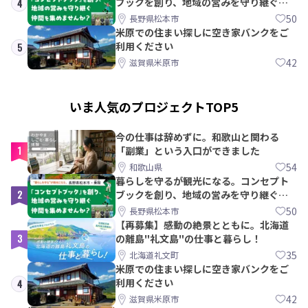
ブックを創り、地域の営みを守り継ぐ仲
4
間を集めませんか？
50
長野県松本市
米原での住まい探しに空き家バンクをご
利用ください
5
42
滋賀県米原市
いま人気のプロジェクトTOP5
今の仕事は辞めずに。和歌山と関わる
1
「副業」という入口ができました
54
和歌山県
暮らしを守るが観光になる。コンセプト
2
ブックを創り、地域の営みを守り継ぐ仲
間を集めませんか？
50
長野県松本市
【再募集】感動の絶景とともに。北海道
3
の離島"礼文島"の仕事と暮らし！
35
北海道礼文町
米原での住まい探しに空き家バンクをご
利用ください
4
42
滋賀県米原市