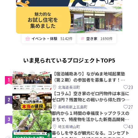
イベント・体験
5142件
空き家
1690件
いま見られているプロジェクトTOP5
【宿泊補助あり】ながぬま地域起業塾
1
（第２期）の参加者を募集します！
【8/21〆】
23
北海道長沼町
【コラム】空き家のゼロ円物件は本当に
2
ゼロ円？残置物との戦いから得た四つの
教訓｜新上五島町
27
長崎県新上五島町
都内から１時間の幸福度トップクラスの
3
まちで、特産物を活かした新商品開発＆
PRメンバー募集！
43
埼玉県鳩山町
暮らしを守るが観光になる。コンセプト