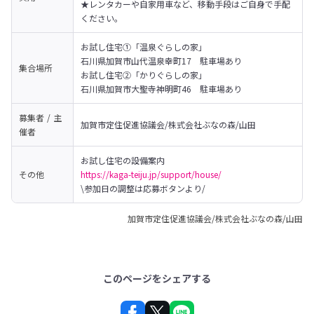
★レンタカーや自家用車など、移動手段はご自身で手配
ください。
お試し住宅①「温泉ぐらしの家」

石川県加賀市山代温泉幸町17　駐車場あり
集合場所
お試し住宅②「かりぐらしの家」

石川県加賀市大聖寺神明町46　駐車場あり
募集者 / 主
加賀市定住促進協議会/株式会社ぶなの森/山田
催者
その他
https://kaga-teiju.jp/support/house/
\参加日の調整は応募ボタンより/
加賀市定住促進協議会/株式会社ぶなの森/山田
このページをシェアする