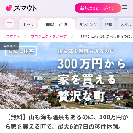
新規登録/ログイン
トップ
【無料】山も海も
ランキング
特集
地域お
温泉もあるのに、
の求人
300万円から家を
を集め
買える町で、最大
事内容
スマウト
プロジェクトをさがす
【無料】山も海も温泉もあるのに、
6泊7日の移住体
を比較
験。
合った
けよう
募集終了
【無料】山も海も温泉もあるのに、300万円か
ら家を買える町で、最大6泊7日の移住体験。