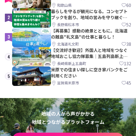
60
和歌山県
暮らしを守るが観光になる。コンセプト
2
ブックを創り、地域の営みを守り継ぐ仲
間を集めませんか？
52
長野県松本市
【再募集】感動の絶景とともに。北海道
3
の離島"礼文島"の仕事と暮らし！
38
北海道礼文町
【交流好き歓迎】外国人と地域をつなぐ
地域おこし協力隊募集｜五島列島新上五
4
島町
132
長崎県新上五島町
米原での住まい探しに空き家バンクをご
利用ください
5
45
滋賀県米原市
地域の人から声がかかる
地域とつながるプラットフォーム