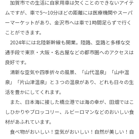
　加賀市での生活に自家用車は欠くことのできないアイテ
ムですが、車で5～10分ほどの距離には医療機関やスーパ
ーマーケットがあり、金沢市へは車で1時間足らずで行く
ことができます。

　2024年には北陸新幹線も開業。陸路、空路と多様な交
通手段で東京・大阪・名古屋などの都市圏へのアクセスは
良好です。

　清新な空気や四季折々の風景、「山代温泉」「山中温
泉」「片山津温泉」と３つの温泉があり、どれも日々の生
活を豊かにしてくれます。

　また、日本海に接した橋立港では海の幸が、田畑ではこ
しひかりやブロッコリー、ルビーロマンなどのおいしい食
材があふれています。

　食べ物がおいしい！空気がおいしい！自然が美しい！自