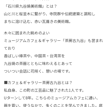
「石川県九谷焼美術館」とは？

山と川と桜並木に繋がり、寺院群や伝統建築と調和し

まちに溶け込む、赤い瓦葺きの美術館。
木々に囲まれた眺めのよい

ミュージアムカフェ＆ギャラリー「茶房古九谷」も営まれ
ており

香ばしい棒茶や、中国茶・台湾茶を

九谷焼の茶器とともに味わえるとあって

ついつい会話に花咲く、憩いの場です。
■カフェ＆ギャラリー茶房古九谷とは？

私自身、この町の工芸品に魅了された1人です。

Uターンして8年。こちらのミュージアムカフェに通い、
器を買い、使うなかで、多くのことを学んできました。底