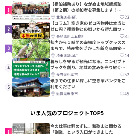
【宿泊補助あり】ながぬま地域起業塾
1
（第２期）の参加者を募集します！
【8/21〆】
23
北海道長沼町
【コラム】空き家のゼロ円物件は本当に
2
ゼロ円？残置物との戦いから得た四つの
教訓｜新上五島町
31
長崎県新上五島町
都内から１時間の幸福度トップクラスの
3
まちで、特産物を活かした新商品開発＆
PRメンバー募集！
44
埼玉県鳩山町
暮らしを守るが観光になる。コンセプト
ブックを創り、地域の営みを守り継ぐ仲
4
間を集めませんか？
52
長野県松本市
米原での住まい探しに空き家バンクをご
利用ください
5
45
滋賀県米原市
いま人気のプロジェクトTOP5
今の仕事は辞めずに。和歌山と関わる
1
「副業」という入口ができました