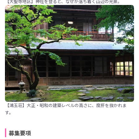
【大聖寺地区】神社を登ると、なぜか落ち着く山辺の光景。
【鴻玉荘】大正・昭和の建築レベルの高さに、度肝を抜かれま
す。
募集要項