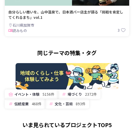
自分らしい商いを、山中温泉で。日本酒バー店主が語る「挑戦を肯定し
てくれるまち」vol.1
石川県加賀市
3
読みもの
同じテーマの特集・タグ
イベント・体験
5156件
場づくり
2372件
伝統産業
468件
文化・芸術
893件
いま見られているプロジェクトTOP5