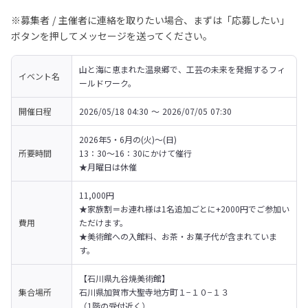
※募集者 / 主催者に連絡を取りたい場合、まずは「応募したい」
ボタンを押してメッセージを送ってください。
山と海に恵まれた温泉郷で、工芸の未来を発掘するフィ
イベント名
ールドワーク。
開催日程
2026/05/18 04:30 〜 2026/07/05 07:30
2026年5・6月の(火)～(日)

所要時間
13：30～16：30にかけて催行

★月曜日は休催
11,000円

★家族割＝お連れ様は1名追加ごとに+2000円でご参加い
費用
ただけます。

★美術館への入館料、お茶・お菓子代が含まれていま
す。
【石川県九谷焼美術館】

集合場所
石川県加賀市大聖寺地方町１−１０−１３

（1階の受付近く）