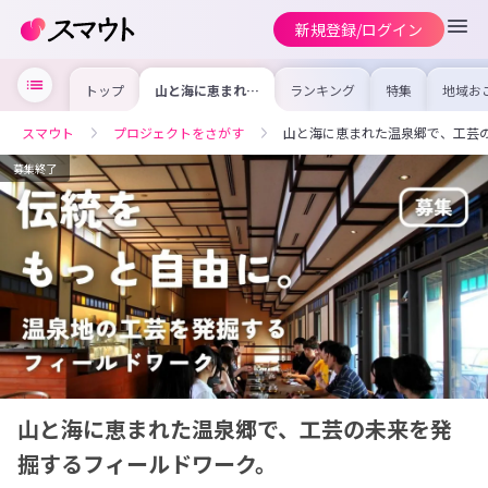
新規登録/ログイン
トップ
山と海に恵まれた
ランキング
特集
地域お
温泉郷で、工芸の
の求人
未来を発掘するフ
を集め
ィールドワーク。
事内容
スマウト
プロジェクトをさがす
山と海に恵まれた温泉郷で、工芸
を比較
合った
けよう
募集終了
山と海に恵まれた温泉郷で、工芸の未来を発
掘するフィールドワーク。