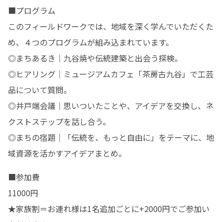
■プログラム

このフィールドワークでは、地域を深く学んでいただくた
め、４つのプログラムが組み込まれています。

◎まちあるき｜九谷焼や伝統建築と出会う探検。

◎ヒアリング｜ミュージアムカフェ「茶房古九谷」で工芸
品について質問。

◎井戸端会議｜思いついたことや、アイデアを交換し、ネ
クストステップを話し合う。

◎まちの宿題｜「伝統を、もっと自由に」をテーマに、地
域資源を活かすアイデアまとめ。
■参加費

11000円

★家族割＝お連れ様は1名追加ごとに+2000円でご参加い