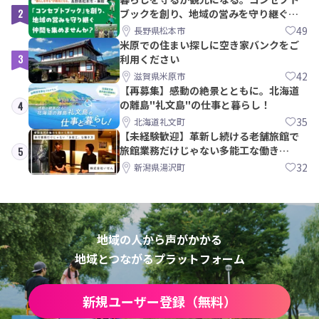
2
ブックを創り、地域の営みを守り継ぐ仲
間を集めませんか？
49
長野県松本市
米原での住まい探しに空き家バンクをご
3
利用ください
42
滋賀県米原市
【再募集】感動の絶景とともに。北海道
の離島"礼文島"の仕事と暮らし！
4
35
北海道礼文町
【未経験歓迎】革新し続ける老舗旅館で
旅館業務だけじゃない多能工な働き
5
方。 株式会社いせん
32
新潟県湯沢町
地域の人から声がかかる
地域とつながるプラットフォーム
新規ユーザー登録（無料）