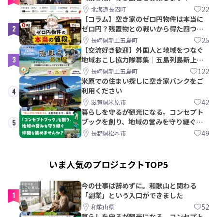
【8/21〆】
22
北海道長沼町
【コラム】空き家のゼロ円物件は本当に
2
ゼロ円？残置物との戦いから得た四つの
教訓｜新上五島町
25
長崎県新上五島町
【交流好き歓迎】外国人と地域をつなぐ
3
地域おこし協力隊募集｜五島列島新上五
島町
122
長崎県新上五島町
米原での住まい探しに空き家バンクをご
利用ください
4
42
滋賀県米原市
暮らしを守るが観光になる。コンセプト
ブックを創り、地域の営みを守り継ぐ仲
5
間を集めませんか？
49
長野県松本市
いま人気のプロジェクトTOP5
今の仕事は辞めずに。和歌山と関わる
1
「副業」という入口ができました
52
和歌山県
暮らしを守るが観光になる。コンセプト