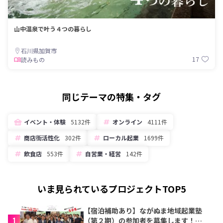
山中温泉で叶う４つの暮らし
石川県加賀市
17
読みもの
同じテーマの特集・タグ
イベント・体験
5132件
オンライン
4111件
商店街活性化
302件
ローカル起業
1699件
飲食店
553件
自営業・経営
142件
いま見られているプロジェクトTOP5
【宿泊補助あり】ながぬま地域起業塾
1
（第２期）の参加者を募集します！