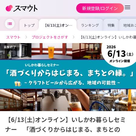
新規登録/ログイン
トップ
【6/13(土)オンラ
ランキング
特集
地域お
イン】いしかわ暮
の求人
らしセミナー
を集め
「酒づくりからは
事内容
スマウト
プロジェクトをさがす
【6/13(土)オンライン】いし
じまる、まちとの
を比較
縁。」
合った
けよう
募集終了
【6/13(土)オンライン】いしかわ暮らしセミ
ナー 「酒づくりからはじまる、まちとの