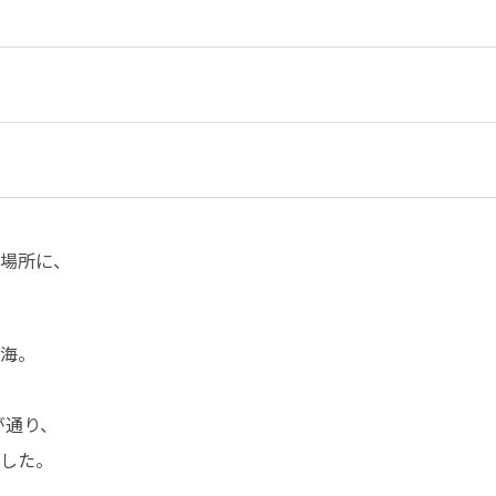
場所に、

海。

通り、

した。