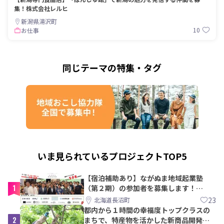
集！株式会社レルヒ
新潟県湯沢町
10
お仕事
同じテーマの特集・タグ
いま見られているプロジェクトTOP5
【宿泊補助あり】ながぬま地域起業塾
1
（第２期）の参加者を募集します！
【8/21〆】
23
北海道長沼町
都内から１時間の幸福度トップクラスの
2
まちで、特産物を活かした新商品開発＆