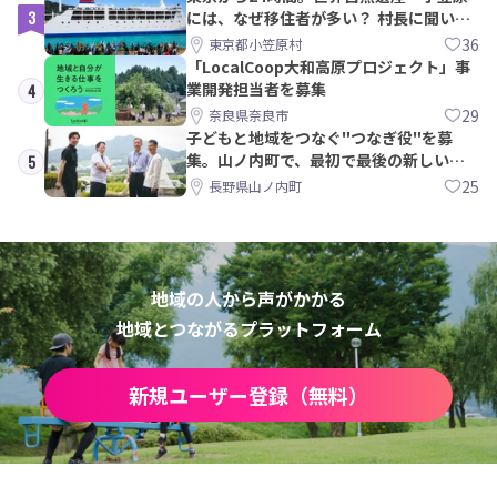
3
には、なぜ移住者が多い？ 村長に聞いて
みた
36
東京都小笠原村
「LocalCoop大和高原プロジェクト」事
業開発担当者を募集
4
29
奈良県奈良市
子どもと地域をつなぐ"つなぎ役"を募
集。山ノ内町で、最初で最後の新しい学
5
校づくりを一緒に
25
長野県山ノ内町
地域の人から声がかかる
地域とつながるプラットフォーム
新規ユーザー登録（無料）