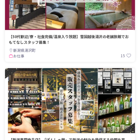
【50代歓迎/寮・社食完備/温泉入り放題】雪国越後湯沢の老舗旅館でお
もてなしスタッフ募集！
新潟県湯沢町
15
お仕事
【新潟専門食品店】「ぽんしゅ館」で新潟の魅力を発信する仲間を募