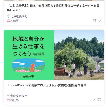
【１名採用予定】日本中を飛び回る！長沼町移住コーディネーターを募
集します！
北海道長沼町
37
お仕事
「LocalCoop大和高原プロジェクト」事業開発担当者を募集
奈良県奈良市
29
お仕事