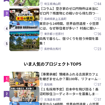
PRメンバー募集！
44
埼玉県鳩山町
【コラム】空き家のゼロ円物件は本当に
3
ゼロ円？残置物との戦いから得た四つの
教訓｜新上五島町
31
長崎県新上五島町
東京から24時間。世界自然遺産・小笠原
には、なぜ移住者が多い？ 村長に聞いて
4
みた
36
東京都小笠原村
白馬で暮らし、宿づくりを担う仲間を募
集！
5
23
長野県白馬村
いま人気のプロジェクトTOP5
【事業承継】情緒あふれる古民家カフェ
1
を継ぎませんか？築100年、リフォームか
ら約10年！
37
高知県
【１名採用予定】日本中を飛び回る！長
2
沼町移住コーディネーターを募集しま
す！
37
北海道長沼町
東京から24時間。世界自然遺産・小笠原