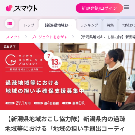
新規登録/ログイン
トップ
【新潟県地域おこ
ランキング
特集
地域お
し協力隊】新潟県
の求人
内の過疎地域等に
を集め
おける「地域の担
事内容
スマウト
プロジェクトをさがす
【新潟県地域おこし協力隊】新潟
い手創出コーディ
を比較
ネーター」
合った
けよう
募集終了
【新潟県地域おこし協力隊】新潟県内の過疎
地域等における「地域の担い手創出コーディ