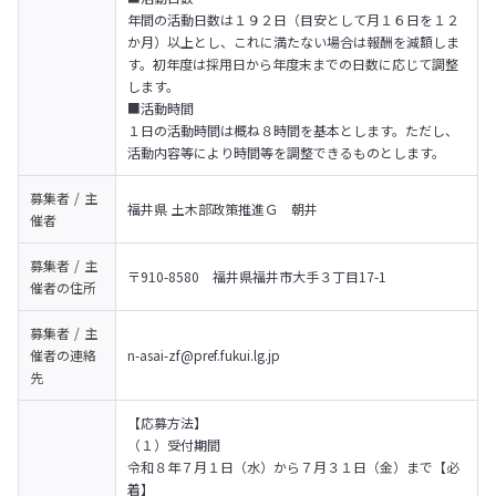
年間の活動日数は１９２日（目安として月１６日を１２
か月）以上とし、これに満たない場合は報酬を減額しま
す。初年度は採用日から年度末までの日数に応じて調整
します。

■活動時間

１日の活動時間は概ね８時間を基本とします。ただし、
活動内容等により時間等を調整できるものとします。
募集者 / 主
福井県 土木部政策推進Ｇ　朝井
催者
募集者 / 主
〒910-8580　福井県福井市大手３丁目17-1
催者の
住所
募集者 / 主
催者の
連絡
n-asai-zf@pref.fukui.lg.jp
先
【応募方法】

（１）受付期間	

令和８年７月１日（水）から７月３１日（金）まで【必
着】
