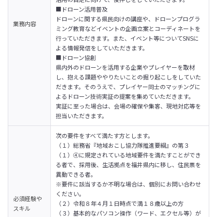
■ドローン活用普及

ドローンに関する県民向けの講座や、ドローンプログラ
業務内容
ミング教育などイベントの企画立案とコーディネートを
行っていただきます。また、イベント等についてSNSに
よる情報発信をしていただきます。
■ドローン協創

県内外のドローンを活用する企業やプレイヤーを取材
し、抱える課題ややりたいことの掘り起こしをしていた
だきます。そのうえで、プレイヤー同士のマッチングに
よるドローン技術実証の提案を集めていただきます。

実証に至った場合は、会場の確保や集客、現地対応等を
担当いただきます。
次の要件をすべて満たす方とします。

（１）総務省『地域おこし協力隊推進要綱』の第３
（１）④に規定されている地域要件を満たすことができ
る者で、採用後、生活拠点を福井県内に移し、住民票を
異動できる者。

※要件に該当するか不明な場合は、個別にお問い合わせ
ください。

必須経験や
（２）令和８年４月１日時点で満１８歳以上の方

スキル
（３）基本的なパソコン操作（ワード、エクセル等）が