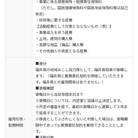
・事業に係る損害保険・賠償責任保険料

　（ただし、国民健康保険料や国民年金保険料等は自己
負担）

・研修等に要する経費

【活動経費として対象とならないもの（例）】

・事業収入を伴う経費

・土地、建物の購入費

・高額な物品（備品）購入費

・その他個人の資産となる経費
■身分

福井県の地域おこし協力隊として、福井県知事が委嘱し
ます。（福井県と業務委託契約を締結していただきま
す。福井県との雇用関係はありません。）

■委嘱期間

委嘱日から当該年度末日まで

※委嘱日については、内定者と協議の上決定します。

※所定の審査を経て、最初の委嘱日から通算して３年ま
で延長することができます。

雇用形態・
※隊員としてふさわしくないと判断した場合は、委嘱期
勤務時間
間中であっても業務委託契約を解除できることとしま
す。

■活動日数
