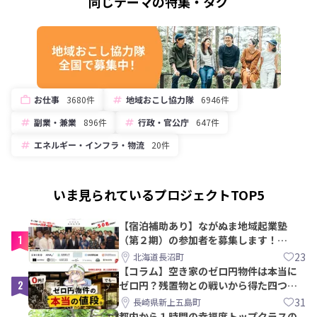
同じテーマの特集・タグ
お仕事
3680件
地域おこし協力隊
6946件
副業・兼業
896件
行政・官公庁
647件
エネルギー・インフラ・物流
20件
いま見られているプロジェクトTOP5
【宿泊補助あり】ながぬま地域起業塾
1
（第２期）の参加者を募集します！
【8/21〆】
23
北海道長沼町
【コラム】空き家のゼロ円物件は本当に
2
ゼロ円？残置物との戦いから得た四つの
教訓｜新上五島町
31
長崎県新上五島町
都内から１時間の幸福度トップクラスの