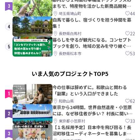
3
まちで、特産物を活かした新商品開発＆
PRメンバー募集！
44
埼玉県鳩山町
白馬で暮らし、宿づくりを担う仲間を募
集！
4
22
長野県白馬村
暮らしを守るが観光になる。コンセプト
ブックを創り、地域の営みを守り継ぐ仲
5
間を集めませんか？
53
長野県松本市
いま人気のプロジェクトTOP5
今の仕事は辞めずに。和歌山と関わる
1
「副業」という入口ができました
62
和歌山県
東京から24時間。世界自然遺産・小笠原
2
には、なぜ移住者が多い？ 村長に聞いて
みた
33
東京都小笠原村
【１名採用予定】日本中を飛び回る！長
3
沼町移住コーディネーターを募集しま
す！