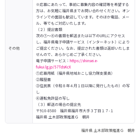
※応募にあたって、事前に募集内容の確認等を希望する
方は、お気軽に福井県までお問い合わせください。オン
ラインでの面談も歓迎しています。そのほか電話、メー
ル、等でもご対応いたします。

（２）提出書類	

次の①～④の書類を郵送または以下のURLにアクセス
し、福井県電子申請サービス（インターネット）により
その他
ご提出ください。なお、提出された書類は返却いたしま
せんので、あらかじめご了承ください。

電子申請サービス：
https://shinsei.e-
fukui.lg.jp/57TdsKcX
①応募用紙（福井県地域おこし協力隊支援員）

②履歴書

③住民票（令和８年４月１日以降に発行したもの）の写
し

④運転免許証の写し

（３）郵送の場合の提出先	

〒910-8580　福井県福井市大手３丁目１７-１

福井県 土木部政策推進Ｇ　朝井
福井県 土木部政策推進Ｇ 朝井