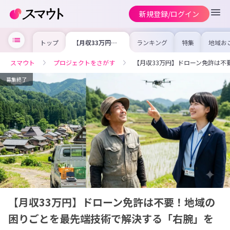
新規登録/ログイン
トップ
【月収33万円】
ランキング
特集
地域お
ドローン免許は不
の求人
要！地域の困りご
を集め
とを最先端技術で
事内容
スマウト
プロジェクトをさがす
【月収33万円】ドローン免許は不
解決する「右腕」
を比較
を募集
合った
けよう
募集終了
【月収33万円】ドローン免許は不要！地域の
困りごとを最先端技術で解決する「右腕」を