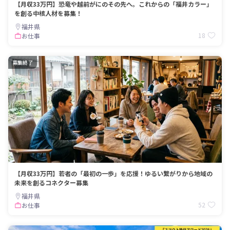
【月収33万円】恐竜や越前がにのその先へ。これからの「福井カラー」
を創る中核人材を募集！
福井県
18
お仕事
募集終了
【月収33万円】若者の「最初の一歩」を応援！ゆるい繋がりから地域の
未来を創るコネクター募集
福井県
52
お仕事