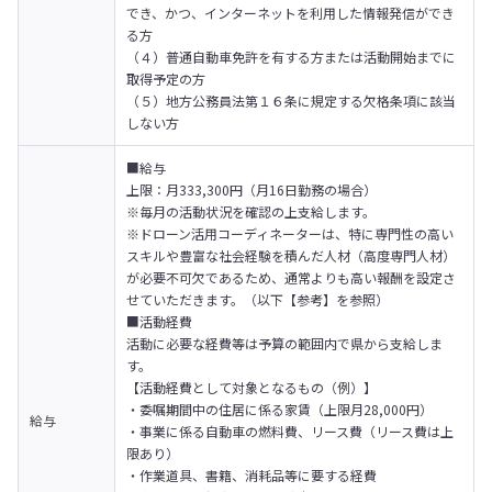
でき、かつ、インターネットを利用した情報発信ができ
る方

（４）普通自動車免許を有する方または活動開始までに
取得予定の方

（５）地方公務員法第１６条に規定する欠格条項に該当
しない方
■給与

上限：月333,300円（月16日勤務の場合）

※毎月の活動状況を確認の上支給します。

※ドローン活用コーディネーターは、特に専門性の高い
スキルや豊富な社会経験を積んだ人材（高度専門人材）
が必要不可欠であるため、通常よりも高い報酬を設定さ
せていただきます。（以下【参考】を参照）

■活動経費

活動に必要な経費等は予算の範囲内で県から支給しま
す。

【活動経費として対象となるもの（例）】

・委嘱期間中の住居に係る家賃（上限月28,000円）

給与
・事業に係る自動車の燃料費、リース費（リース費は上
限あり）

・作業道具、書籍、消耗品等に要する経費
