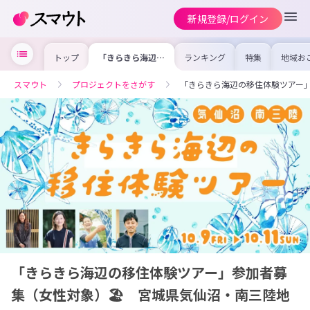
新規登録/ログイン
トップ
「きらきら海辺の
ランキング
特集
地域お
移住体験ツアー」
の求人
参加者募集（女性
を集め
対象）🏖️ 宮城
事内容
スマウト
プロジェクトをさがす
「きらきら海辺の移住体験ツアー」
県気仙沼・南三陸
を比較
地域
合った
けよう
「きらきら海辺の移住体験ツアー」参加者募
集（女性対象）🏖️ 宮城県気仙沼・南三陸地