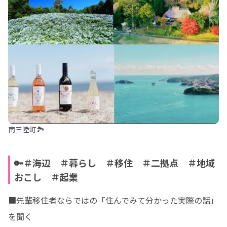
南三陸町🏞️
🔑＃海辺 ＃暮らし ＃移住 ＃二拠点 ＃地域
おこし ＃起業
■先輩移住者ならではの「住んでみて分かった実際の話」
を聞く
