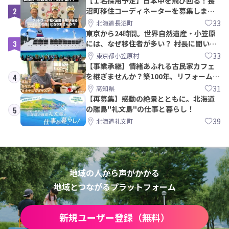
【１名採用予定】日本中を飛び回る！長
2
沼町移住コーディネーターを募集しま
す！
33
北海道長沼町
東京から24時間。世界自然遺産・小笠原
3
には、なぜ移住者が多い？ 村長に聞いて
みた
33
東京都小笠原村
【事業承継】情緒あふれる古民家カフェ
を継ぎませんか？築100年、リフォームか
4
ら約10年！
31
高知県
【再募集】感動の絶景とともに。北海道
の離島"礼文島"の仕事と暮らし！
5
39
北海道礼文町
地域の人から声がかかる
地域とつながるプラットフォーム
新規ユーザー登録（無料）