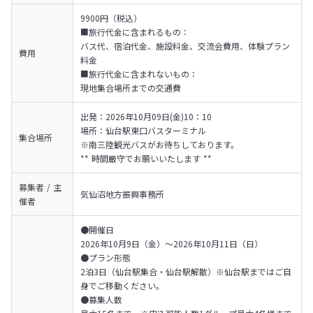
9900円（税込）

■旅行代金に含まれるもの：

バス代、宿泊代金、施設料金、交流会費用、体験プラン
費用
料金
■旅行代金に含まれないもの：

現地集合場所までの交通費
出発：2026年10月09日(金)10：10

場所：仙台駅東口バスターミナル

集合場所
※南三陸観光バスがお待ちしております。 

** 時間厳守でお願いいたします **
募集者 / 主
気仙沼地方振興事務所
催者
●開催日

2026年10月9日（金）～2026年10月11日（日）

●プラン形態

2泊3日（仙台駅集合・仙台駅解散）※仙台駅まではご自
身でご移動ください。

●募集人数
