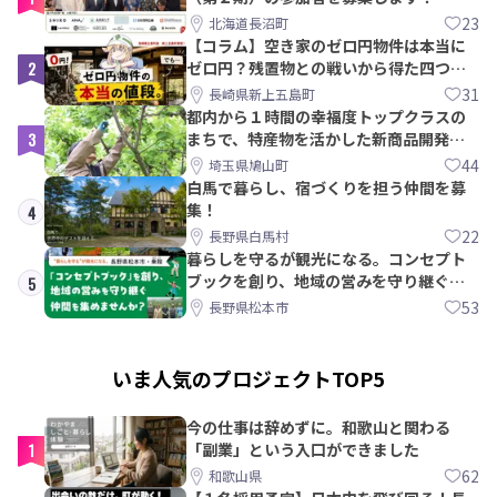
【8/21〆】
23
北海道長沼町
【コラム】空き家のゼロ円物件は本当に
2
ゼロ円？残置物との戦いから得た四つの
教訓｜新上五島町
31
長崎県新上五島町
都内から１時間の幸福度トップクラスの
3
まちで、特産物を活かした新商品開発＆
PRメンバー募集！
44
埼玉県鳩山町
白馬で暮らし、宿づくりを担う仲間を募
集！
4
22
長野県白馬村
暮らしを守るが観光になる。コンセプト
ブックを創り、地域の営みを守り継ぐ仲
5
間を集めませんか？
53
長野県松本市
いま人気のプロジェクトTOP5
今の仕事は辞めずに。和歌山と関わる
1
「副業」という入口ができました
62
和歌山県