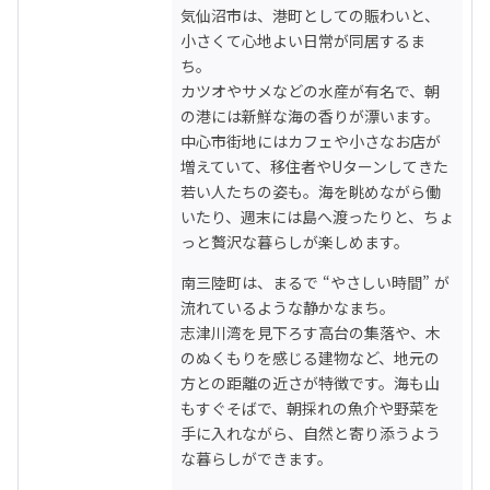
気仙沼市は、港町としての賑わいと、
小さくて心地よい日常が同居するま
ち。

カツオやサメなどの水産が有名で、朝
の港には新鮮な海の香りが漂います。
中心市街地にはカフェや小さなお店が
増えていて、移住者やUターンしてきた
若い人たちの姿も。海を眺めながら働
いたり、週末には島へ渡ったりと、ちょ
っと贅沢な暮らしが楽しめます。
南三陸町は、まるで “やさしい時間” が
流れているような静かなまち。

志津川湾を見下ろす高台の集落や、木
のぬくもりを感じる建物など、地元の
方との距離の近さが特徴です。海も山
もすぐそばで、朝採れの魚介や野菜を
手に入れながら、自然と寄り添うよう
な暮らしができます。