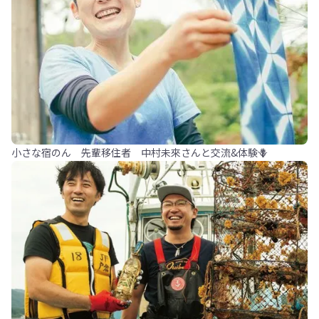
小さな宿のん 先輩移住者 中村未來さんと交流&体験🪻