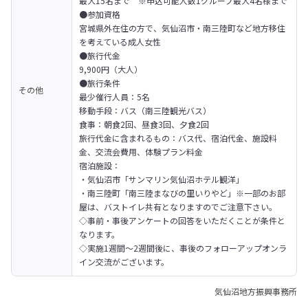
最大15名まで　※申込可能人数1グループ最大4名様まで

●参加資格

宮城県外在住の方で、気仙沼市・南三陸町など地方移住
を考えている成人女性

●旅行代金

9,900円（大人）

●旅行条件

その他
最少催行人員：5名

移動手段：バス（南三陸観光バス）

食事：朝食2回、昼食3回、夕食2回

旅行代金に含まれるもの：バス代、宿泊代金、施設料
金、交流会費用、体験プラン料金

宿泊施設：

・気仙沼市「サンマリン気仙沼ホテル観洋」

・南三陸町「南三陸まなびの里いりやど」※一部のお部
屋は、バストイレ共有となりますのでご注意下さい。
◇事前・事後アンケートの回答をいただくことが条件と
なります。

◇実施1週間～2週間後に、事後のフォローアップオンラ
イン交流がございます。
気仙沼地方振興事務所