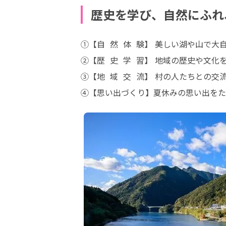
歴史を学び、自然にふれ
①【自  然  体  験】 美しい湖や山で大
②【歴  史  学  習】 地域の歴史や文化
③【地  域  交  流】 村の人たちとの交
④【思い出づくり】夏休みの思い出をた