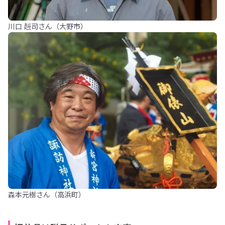
川口 赳司さん（大野市）
森本元樹さん（高浜町）