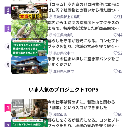
【コラム】空き家のゼロ円物件は本当に
2
ゼロ円？残置物との戦いから得た四つの
教訓｜新上五島町
31
長崎県新上五島町
都内から１時間の幸福度トップクラスの
3
まちで、特産物を活かした新商品開発＆
PRメンバー募集！
44
埼玉県鳩山町
暮らしを守るが観光になる。コンセプト
ブックを創り、地域の営みを守り継ぐ仲
4
間を集めませんか？
52
長野県松本市
米原での住まい探しに空き家バンクをご
利用ください
5
45
滋賀県米原市
いま人気のプロジェクトTOP5
今の仕事は辞めずに。和歌山と関わる
1
「副業」という入口ができました
60
和歌山県
暮らしを守るが観光になる。コンセプト
2
ブックを創り、地域の営みを守り継ぐ仲