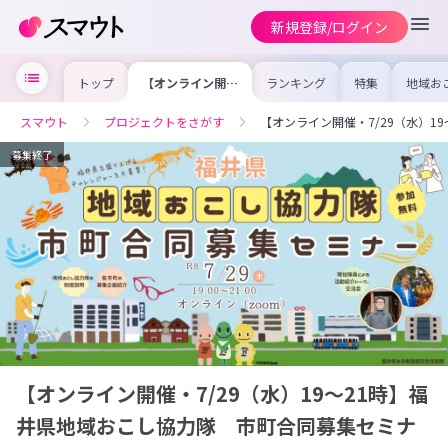
新規登録/ログイン
トップ
【オンライン開
ランキング
特集
地域お
催・7/29（水）
の求人
19～21時】福井
を集め
県地域おこし協力
事内容
スマウト
プロジェクトをさがす
【オンライン開催・7/29（水）
隊 市町合同募集
を比較
セミナー
合った
けよう
募集終了
【オンライン開催・7/29（水）19～21時】福
井県地域おこし協力隊 市町合同募集セミナ