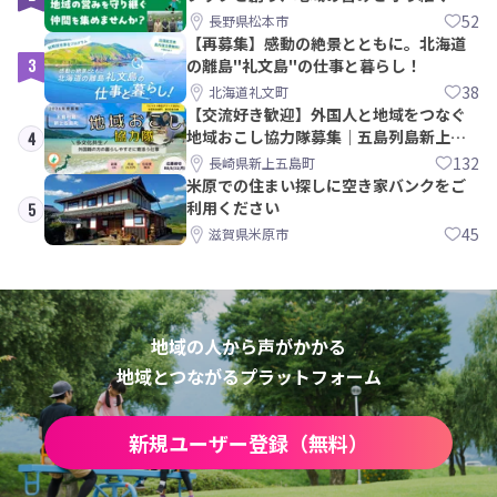
間を集めませんか？
52
長野県松本市
【再募集】感動の絶景とともに。北海道
3
の離島"礼文島"の仕事と暮らし！
38
北海道礼文町
【交流好き歓迎】外国人と地域をつなぐ
地域おこし協力隊募集｜五島列島新上五
4
島町
132
長崎県新上五島町
米原での住まい探しに空き家バンクをご
利用ください
5
45
滋賀県米原市
地域の人から声がかかる
地域とつながるプラットフォーム
新規ユーザー登録（無料）