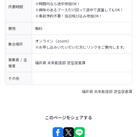
※時間内なら途中参加OK！

所要時間
※興味のあるブースだけ回って途中で退室してもOK！

※事前予約不要！当日飛び込み参加OK！
費用
無料
オンライン（zoom）

集合場所
※お申し込みいたいだいた方にリンクをご案内します。
募集者 / 主
福井県 未来創造部 定住促進課
催者
その他
福井県 未来創造部 定住促進課
このページをシェアする