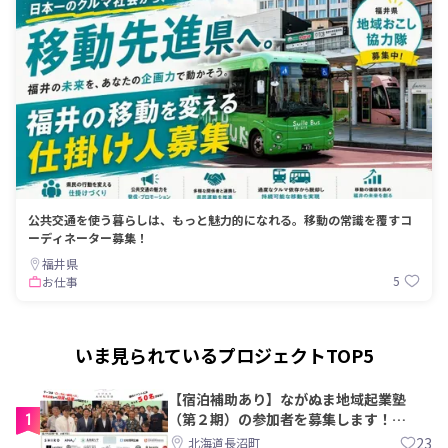
公共交通を使う暮らしは、もっと魅力的になれる。移動の常識を覆すコ
ーディネーター募集！
福井県
5
お仕事
いま見られているプロジェクトTOP5
【宿泊補助あり】ながぬま地域起業塾
1
（第２期）の参加者を募集します！
【8/21〆】
23
北海道長沼町