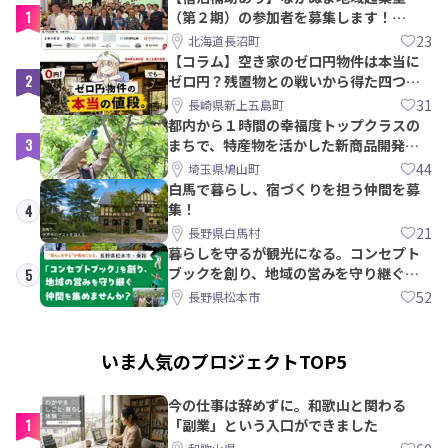
1
（第２期）の参加者を募集します！
【8/21〆】
23
北海道長沼町
【コラム】空き家のゼロ円物件は本当に
2
ゼロ円？残置物との戦いから得た四つの
教訓｜新上五島町
31
長崎県新上五島町
都内から１時間の幸福度トップクラスの
3
まちで、特産物を活かした新商品開発＆
PRメンバー募集！
44
埼玉県鳩山町
白馬で暮らし、宿づくりを担う仲間を募
集！
4
21
長野県白馬村
暮らしを守るが観光になる。コンセプト
ブックを創り、地域の営みを守り継ぐ仲
5
間を集めませんか？
52
長野県松本市
いま人気のプロジェクトTOP5
今の仕事は辞めずに。和歌山と関わる
1
「副業」という入口ができました