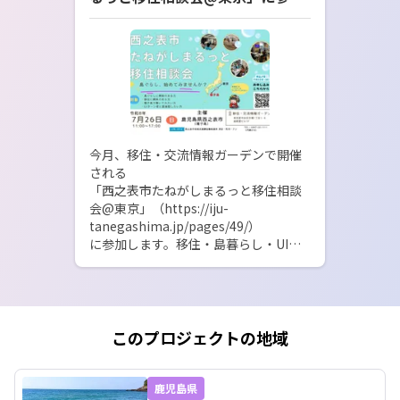
します！
今月、移住・交流情報ガーデンで開催
される

「西之表市たねがしまるっと移住相談
会@東京」（https://iju-
tanegashima.jp/pages/49/）

に参加します。移住・島暮らし・UIタ
ーンなどに興味のある方、ぜひ会場へ
おこし下さい。地域の現状、仕事や生
活環境等々、私が島暮らしで経験した
ことなどを交えながら、ざっくばらん
に話しながらお伝えできればと思いま
このプロジェクトの地域
す。会場で会いましょう！
鹿児島県