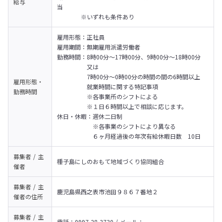
給与
当

　　　　※いずれも条件あり
雇用形態：正社員

雇用期間：無期雇用派遣労働者

勤務時間：8時00分〜17時00分、9時00分〜18時00分

　　　　　又は

　　　　　7時00分〜0時00分の時間の間の6時間以上

雇用形態・
　　　　　就業時間に関する特記事項

勤務時間
　　　　　※各事業所のシフトによる

　　　　　※１日６時間以上で相談に応じます。

休日・休暇：週休二日制

　　　　　　※各事業のシフトにより異なる

　　　　　　６ヶ月経過後の年次有給休暇日数　10日
募集者 / 主
種子島にしのおもて地域づくり協同組合
催者
募集者 / 主
鹿児島県西之表市池田９８６７番地２
催者の
住所
募集者 / 主
電話：0997-28-3730 / メール：