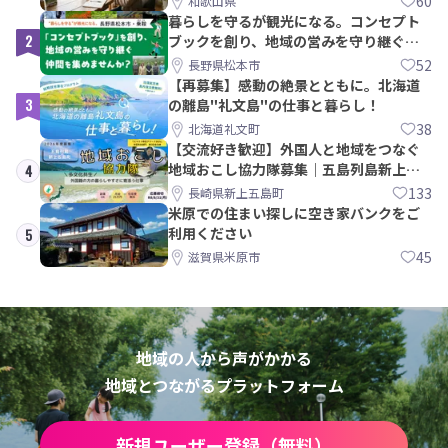
60
和歌山県
暮らしを守るが観光になる。コンセプト
2
ブックを創り、地域の営みを守り継ぐ仲
間を集めませんか？
52
長野県松本市
【再募集】感動の絶景とともに。北海道
3
の離島"礼文島"の仕事と暮らし！
38
北海道礼文町
【交流好き歓迎】外国人と地域をつなぐ
地域おこし協力隊募集｜五島列島新上五
4
島町
133
長崎県新上五島町
米原での住まい探しに空き家バンクをご
利用ください
5
45
滋賀県米原市
地域の人から声がかかる
地域とつながるプラットフォーム
新規ユーザー登録（無料）