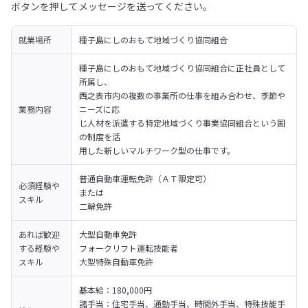
ボタンを押してメッセージを送ってください。
就業場所
種子島にしのおもて地域づくり協同組合
種子島にしのおもて地域づくり協同組合に正社員として
所属し、

西之表市内の複数の事業所の仕事を組み合わせ、季節や
業務内容
ニーズに応

じ人材を派遣する特定地域づくり事業協同組合という国
の制度を活

用した新しいマルチワーク型の仕事です。
普通自動車運転免許（ＡＴ限定可）

必須経験や
または

スキル
二輪免許
あれば歓迎
大型自動車免許

する経験や
フォークリフト運転技能者

スキル
大型特殊自動車免許
基本給：180,000円

諸手当：住宅手当、通勤手当、時間外手当、特殊技能手