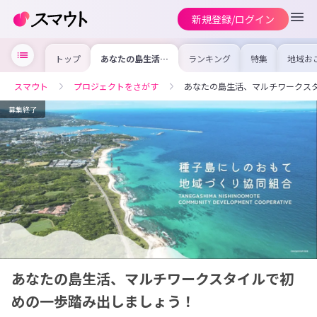
新規登録/ログイン
トップ
あなたの島生活、
ランキング
特集
地域お
マルチワークスタ
の求人
イルで初めの一歩
を集め
踏み出しましょ
事内容
スマウト
プロジェクトをさがす
あなたの島生活、マルチワークス
う！
を比較
合った
けよう
募集終了
あなたの島生活、マルチワークスタイルで初
めの一歩踏み出しましょう！