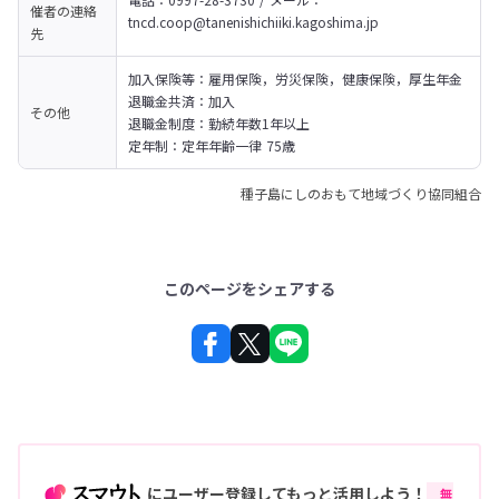
催者の
連絡
tncd.coop@tanenishichiiki.kagoshima.jp
先
加入保険等：雇用保険，労災保険，健康保険，厚生年金

退職金共済：加入

その他
退職金制度：勤続年数1年以上

定年制：定年年齢一律 75歳
種子島にしのおもて地域づくり協同組合
このページをシェアする
にユーザー登録してもっと活用しよう！
無