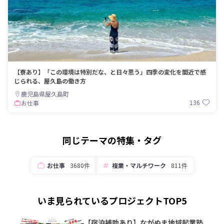
【寮あり】「この環境は特別だな、と日々思う」四季の変化を間近で感
じられる、屋久島の働き方
鹿児島県屋久島町
136
お仕事
同じテーマの特集・タグ
お仕事
3680件
複業・マルチワーク
811件
いま見られているプロジェクトTOP5
【宿泊補助あり】ながぬま地域起業塾