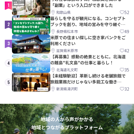
1
「副業」という入口ができました
52
和歌山県
暮らしを守るが観光になる。コンセプト
2
ブックを創り、地域の営みを守り継ぐ仲
間を集めませんか？
49
長野県松本市
米原での住まい探しに空き家バンクをご
3
利用ください
42
滋賀県米原市
【再募集】感動の絶景とともに。北海道
の離島"礼文島"の仕事と暮らし！
4
35
北海道礼文町
【未経験歓迎】革新し続ける老舗旅館で
旅館業務だけじゃない多能工な働き
5
方。 株式会社いせん
32
新潟県湯沢町
地域の人から声がかかる
地域とつながるプラットフォーム