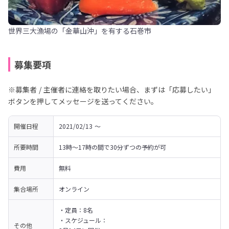
世界三大漁場の「金華山沖」を有する石巻市
募集要項
※募集者 / 主催者に連絡を取りたい場合、まずは「応募したい」
ボタンを押してメッセージを送ってください。
開催日程
2021/02/13 〜 
所要時間
13時～17時の間で30分ずつの予約が可
費用
無料
集合場所
オンライン
・定員：8名

・スケジュール：

その他