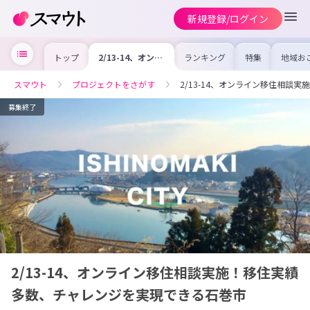
新規登録/ログイン
トップ
2/13-14、オンラ
ランキング
特集
地域お
イン移住相談実
の求人
施！移住実績多
を集め
数、チャレンジを
事内容
スマウト
プロジェクトをさがす
2/13-14、オンライン移住相談
実現できる石巻市
を比較
合った
けよう
募集終了
2/13-14、オンライン移住相談実施！移住実績
多数、チャレンジを実現できる石巻市