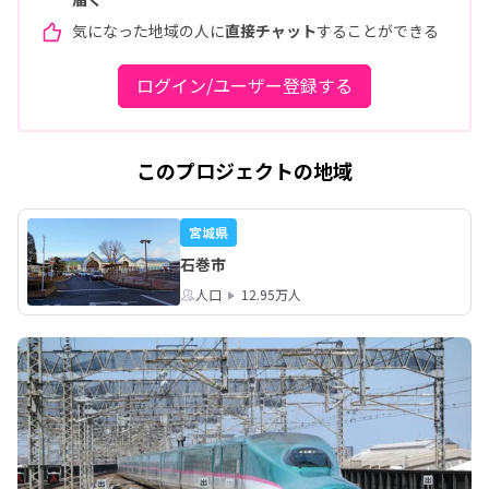
気になった地域の人に
直接チャット
することができる
ログイン/ユーザー登録する
このプロジェクトの地域
宮城県
石巻市
人口
12.95万人