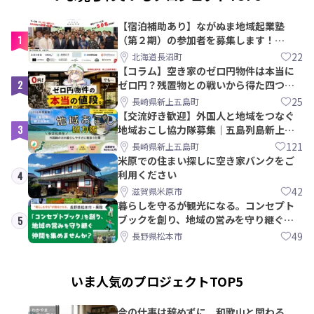
【宿泊補助あり】ながぬま地域起業塾
1
（第２期）の参加者を募集します！
【8/21〆】
22
北海道長沼町
【コラム】空き家のゼロ円物件は本当に
2
ゼロ円？残置物との戦いから得た四つの
教訓｜新上五島町
25
長崎県新上五島町
【交流好き歓迎】外国人と地域をつなぐ
3
地域おこし協力隊募集｜五島列島新上五
島町
121
長崎県新上五島町
米原での住まい探しに空き家バンクをご
利用ください
4
42
滋賀県米原市
暮らしを守るが観光になる。コンセプト
ブックを創り、地域の営みを守り継ぐ仲
5
間を集めませんか？
49
長野県松本市
いま人気のプロジェクトTOP5
今の仕事は辞めずに。和歌山と関わる