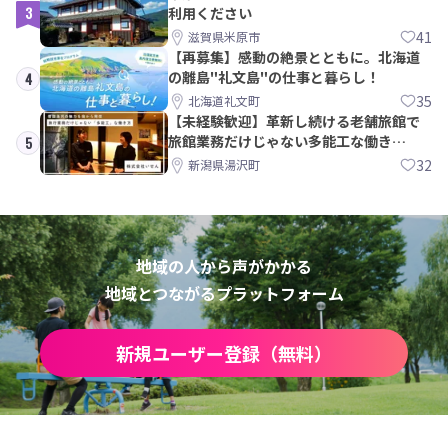
3
利用ください
41
滋賀県米原市
【再募集】感動の絶景とともに。北海道
の離島"礼文島"の仕事と暮らし！
4
35
北海道礼文町
【未経験歓迎】革新し続ける老舗旅館で
旅館業務だけじゃない多能工な働き
5
方。 株式会社いせん
32
新潟県湯沢町
地域の人から声がかかる
地域とつながるプラットフォーム
新規ユーザー登録（無料）