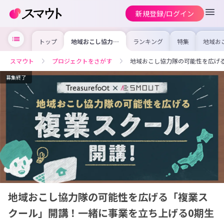
新規登録/ログイン
トップ
地域おこし協力隊
ランキング
特集
地域お
の可能性を広げる
の求人
「複業スクール」
を集め
開講！一緒に事業
事内容
スマウト
プロジェクトをさがす
地域おこし協力隊の可能性を広げ
を立ち上げる0期
を比較
生募集！
合った
けよう
募集終了
地域おこし協力隊の可能性を広げる「複業ス
クール」開講！一緒に事業を立ち上げる0期生