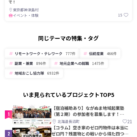
で！
東京都神津島村
15
イベント・体験
同じテーマの特集・タグ
リモートワーク・テレワーク
777件
伝統産業
466件
副業・兼業
896件
地元企業への就職
1475件
地域おこし協力隊
6932件
いま見られているプロジェクトTOP5
【宿泊補助あり】ながぬま地域起業塾
1
（第２期）の参加者を募集します！
【8/21〆】
21
北海道長沼町
【コラム】空き家のゼロ円物件は本当に
2
ゼロ円？残置物との戦いから得た四つの