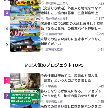
教訓｜新上五島町
23
長崎県新上五島町
【交流好き歓迎】外国人と地域をつなぐ
3
地域おこし協力隊募集｜五島列島新上五
島町
117
長崎県新上五島町
宿泊費ゼロで2週間のお試し暮らし！特産
品「なると金時」の農業バイト体験して
4
みませんか？
99
徳島県鳴門市
米原での住まい探しに空き家バンクをご
利用ください
5
41
滋賀県米原市
いま人気のプロジェクトTOP5
今の仕事は辞めずに。和歌山と関わる
1
「副業」という入口ができました
49
和歌山県
暮らしを守るが観光になる。コンセプト
2
ブックを創り、地域の営みを守り継ぐ仲
間を集めませんか？
45
長野県松本市
米原での住まい探しに空き家バンクをご