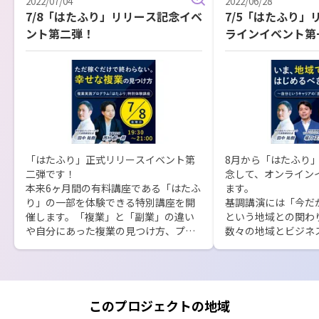
2022/07/04
2022/06/28
7/8「はたふり」リリース記念イベ
7/5「はたふり」
ント第二弾！
ラインイベント第
す！
「はたふり」正式リリースイベント第
8月から「はたふり
二弾です！

念して、オンライン
本来6ヶ月間の有料講座である「はたふ
ます。

り」の一部を体験できる特別講座を開
基調講演には「今だ
催します。「複業」と「副業」の違い
という地域との関わ
や自分にあった複業の見つけ方、プロ
数々の地域とビジネ
ジェクトマネジメント力など「地域複
た、雑誌『TURNS
業」で求められるマインド・スキルセ
堀口正裕さんがゲス
ットについてお話します。

きます。

お申込みはコチラ

お申込みはコチラ

このプロジェクトの地域
https://hatahuri-event2.peatix.com/
https://hatahuri-ev