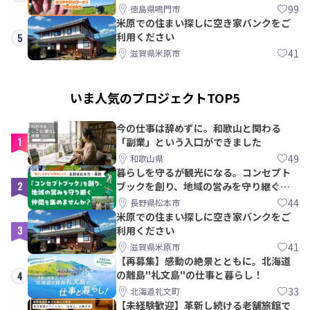
みませんか？
99
徳島県鳴門市
米原での住まい探しに空き家バンクをご
利用ください
5
41
滋賀県米原市
いま人気のプロジェクトTOP5
今の仕事は辞めずに。和歌山と関わる
1
「副業」という入口ができました
49
和歌山県
暮らしを守るが観光になる。コンセプト
2
ブックを創り、地域の営みを守り継ぐ仲
間を集めませんか？
44
長野県松本市
米原での住まい探しに空き家バンクをご
3
利用ください
41
滋賀県米原市
【再募集】感動の絶景とともに。北海道
の離島"礼文島"の仕事と暮らし！
4
33
北海道礼文町
【未経験歓迎】革新し続ける老舗旅館で