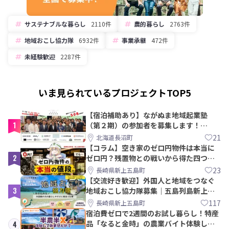
サステナブルな暮らし
2110件
農的暮らし
2763件
地域おこし協力隊
6932件
事業承継
472件
未経験歓迎
2287件
いま見られているプロジェクトTOP5
【宿泊補助あり】ながぬま地域起業塾
1
（第２期）の参加者を募集します！
【8/21〆】
21
北海道長沼町
【コラム】空き家のゼロ円物件は本当に
2
ゼロ円？残置物との戦いから得た四つの
教訓｜新上五島町
23
長崎県新上五島町
【交流好き歓迎】外国人と地域をつなぐ
3
地域おこし協力隊募集｜五島列島新上五
島町
117
長崎県新上五島町
宿泊費ゼロで2週間のお試し暮らし！特産
品「なると金時」の農業バイト体験して
4