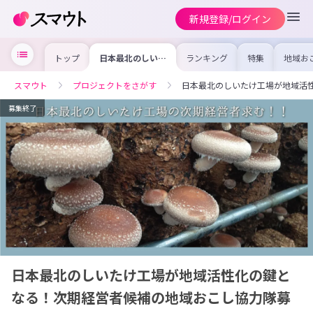
新規登録/ログイン
トップ
日本最北のしいた
ランキング
特集
地域お
け工場が地域活性
の求人
化の鍵となる！次
を集め
期経営者候補の地
事内容
スマウト
プロジェクトをさがす
日本最北のしいたけ工場が地域活
域おこし協力隊募
を比較
集！！
合った
けよう
募集終了
日本最北のしいたけ工場が地域活性化の鍵と
なる！次期経営者候補の地域おこし協力隊募