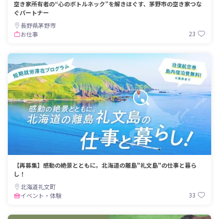
空き家所有者の“心のボトルネック”を解きほぐす、茅野市の空き家つな
ぐパートナー
長野県茅野市
23
お仕事
【再募集】感動の絶景とともに。北海道の離島"礼文島"の仕事と暮ら
し！
北海道礼文町
33
イベント・体験