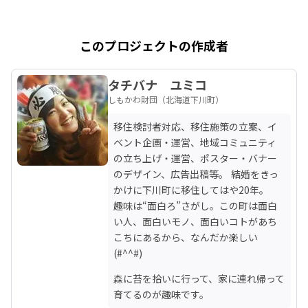
このプロジェクトの作成者
タチバナ ユミコ
しもかわ財団（北海道下川町）
移住検討者対応、移住施策の立案、イ
ベント企画・運営、地域コミュニティ
の立ち上げ・運営、ポスター・バナー
のデザイン、広告出稿等。 結婚をきっ
かけに下川町に移住してはや20年。

趣味は“面白ろ”さがし。この町は面白
い人、面白いモノ、面白いコトがあち
こちにあるから、なんだか楽しい
(#^^#)
森に苔を拾いに行って、家に連れ帰って
育てるのが趣味です。