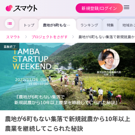
新規登録/ログイン
トップ
農地が6町もない
ランキング
特集
地域お
集落で新規就農か
の求人
ら10年以上農業
を集め
を継続してこられ
事内容
スマウト
プロジェクトをさがす
農地が6町もない集落で新規就農か
た秘訣
を比較
合った
けよう
募集終了
農地が6町もない集落で新規就農から10年以上
農業を継続してこられた秘訣