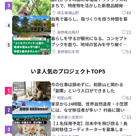
3
まちで、特産物を活かした新商品開発＆
PRメンバー募集！
44
埼玉県鳩山町
白馬で暮らし、宿づくりを担う仲間を募
集！
4
22
長野県白馬村
暮らしを守るが観光になる。コンセプト
ブックを創り、地域の営みを守り継ぐ仲
5
間を集めませんか？
53
長野県松本市
いま人気のプロジェクトTOP5
今の仕事は辞めずに。和歌山と関わる
1
「副業」という入口ができました
62
和歌山県
東京から24時間。世界自然遺産・小笠原
2
には、なぜ移住者が多い？ 村長に聞いて
みた
33
東京都小笠原村
【１名採用予定】日本中を飛び回る！長
3
沼町移住コーディネーターを募集しま
す！