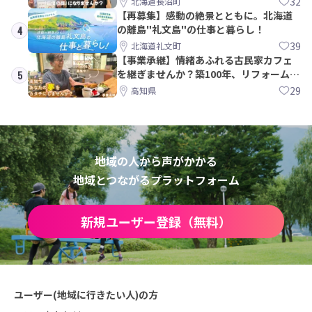
32
北海道長沼町
【再募集】感動の絶景とともに。北海道
の離島"礼文島"の仕事と暮らし！
4
39
北海道礼文町
【事業承継】情緒あふれる古民家カフェ
を継ぎませんか？築100年、リフォームか
5
ら約10年！
29
高知県
地域の人から声がかかる
地域とつながるプラットフォーム
新規ユーザー登録（無料）
ユーザー(地域に行きたい人)の方