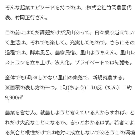
そんな起業エピソードを持つのは、 株式会社竹岡農園代
表、竹岡正行さん。
目の前にはただ課題だけが沢山あって、日々乗り越えてい
く生活は、それでも楽しく、充実したもので。さらにその
過程では、酵素風呂、農家民宿、里山ようちえん、里山レ
ストランを立ち上げ、法人化。プライベートでは結婚も。
全体でも6町※しかない里山の集落で、新規就農する。

※面積の表し方の一つ。1町(ちょう)＝10反（たん）＝約
9,900㎡
農業を営む人、就農しようと考えている人からすれば、ど
れだけ大変なことになるか、きっとわかるはず。若者によ
る気合と根性だけでは絶対に成立しないであろうこの環境