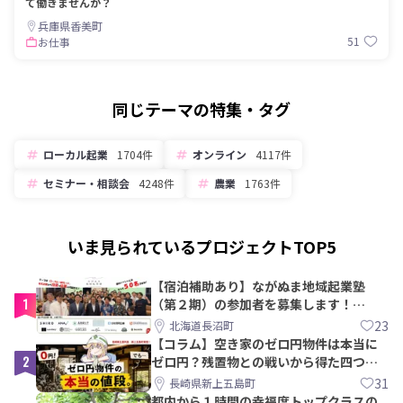
て働きませんか？
兵庫県香美町
51
お仕事
同じテーマの特集・タグ
ローカル起業
1704件
オンライン
4117件
セミナー・相談会
4248件
農業
1763件
いま見られているプロジェクトTOP5
【宿泊補助あり】ながぬま地域起業塾
1
（第２期）の参加者を募集します！
【8/21〆】
23
北海道長沼町
【コラム】空き家のゼロ円物件は本当に
2
ゼロ円？残置物との戦いから得た四つの
教訓｜新上五島町
31
長崎県新上五島町
都内から１時間の幸福度トップクラスの