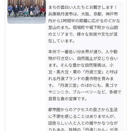
まちの面白い人たちとお繋ぎします！ 
兵庫県丹波市は、大阪、京都、神戸市
内から1時間半の距離に広がるのどかな
里山のまち。宿場町や城下町から山間
のエリアまで、様々な気候や文化が混
在しています。
本州で一番低い分水界が通り、人や動
物が行き交い、自然風土が交じり合い
ます。そんな豊かな自然環境は、小
豆・黒大豆・栗の「丹波三宝」と呼ば
れる丹波ブランドの農作物を育みま
す。「丹波三宝」のほかにも、黒ゴマ
やニンニク、ブルーベリーなど、多様で
良質な食の宝庫です。
都市圏からのアクセスの良さから生活
に不便を感じることはありませんが、
田舎らしい人と人との緩やかなつなが
りもある、独特の「丹波じかん」が流