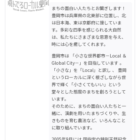
まちの面白い人たちとお繋ぎします！ 
豊岡市は兵庫県の北東部に位置し、北
は日本海、東は京都府に接していま
す。多彩な四季を感じられる大自然
は、私たちにさまざまな恩恵を与え、
時には心を癒してくれます。
豊岡市は 「小さな世界都市－Local ＆ 
Global City－」を目指しています 。
「小さな」を「Local」と訳し 、 豊岡
というローカルに深く根ざしながら世
界で輝く「小さくてもいい」という
堂々とした態度のまちを創ろうとして
います。

そのために、まちの面白い人たちと一
緒に、演劇を用いたまちづくりや、生
きものを育む農法など、いろんなこと
に取り組んでいます。
2005年9月には 国指定の特別天然記念