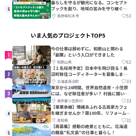
暮らしを守るが観光になる。コンセプト
ブックを創り、地域の営みを守り継ぐ仲
5
間を集めませんか？
53
長野県松本市
いま人気のプロジェクトTOP5
今の仕事は辞めずに。和歌山と関わる
1
「副業」という入口ができました
62
和歌山県
【１名採用予定】日本中を飛び回る！長
2
沼町移住コーディネーターを募集しま
す！
33
北海道長沼町
東京から24時間。世界自然遺産・小笠原
3
には、なぜ移住者が多い？ 村長に聞いて
みた
33
東京都小笠原村
【事業承継】情緒あふれる古民家カフェ
を継ぎませんか？築100年、リフォームか
4
ら約10年！
31
高知県
【再募集】感動の絶景とともに。北海道
の離島"礼文島"の仕事と暮らし！
5