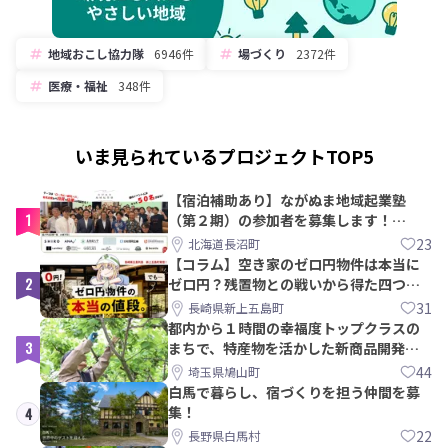
地域おこし協力隊
6946件
場づくり
2372件
医療・福祉
348件
いま見られているプロジェクトTOP5
【宿泊補助あり】ながぬま地域起業塾
1
（第２期）の参加者を募集します！
【8/21〆】
23
北海道長沼町
【コラム】空き家のゼロ円物件は本当に
2
ゼロ円？残置物との戦いから得た四つの
教訓｜新上五島町
31
長崎県新上五島町
都内から１時間の幸福度トップクラスの
3
まちで、特産物を活かした新商品開発＆
PRメンバー募集！
44
埼玉県鳩山町
白馬で暮らし、宿づくりを担う仲間を募
集！
4
22
長野県白馬村