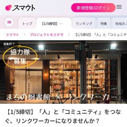
新規登録/ログイン
トップ
【1/5締切】
ランキング
特集
地域お
「人」と「コミュ
の求人
ニティ」をつな
を集め
ぐ、リンクワーカ
事内容
スマウト
プロジェクトをさがす
【1/5締切】「人」と「コミュニ
ーになりません
を比較
か？
合った
けよう
募集終了
【1/5締切】「人」と「コミュニティ」をつな
ぐ、リンクワーカーになりませんか？