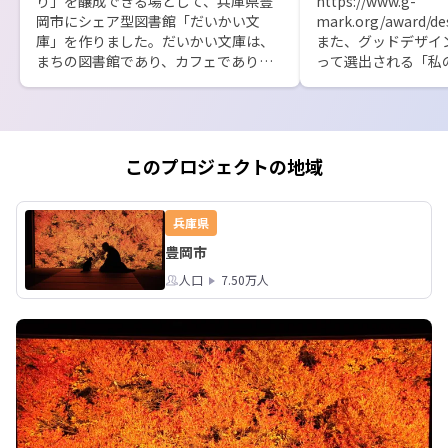
り」を醸成できる場として、兵庫県豊
https://www.g-
岡市にシェア型図書館「だいかい文
mark.org/award/des
庫」を作りました。だいかい文庫は、
また、グッドデザイ
まちの図書館であり、カフェであり、
って選出される「私
本屋さんであり、自分の心のうちを吐
も選ばれています。
露できる相談所でもあります。行政職
員や学生、コミュニティナース、学校
の先生、土建屋さんなど、まちに住む
住民がお金と本を出し合って、本棚を
このプロジェクトの地域
設置し、交互にお店番をして、運営し
ています。誰もがふらっと訪れること
ができ、自分の好きな本を読んだり、
兵庫県
薦めたり、お店番をして、たまたま居
豊岡市
合わせた人たちと本の話をしたり。一
人でいることもできるけれど、人や本
人口
7.50万人
の温もりを感じながら過ごすこともで
きる場所です。

また隔週で「居場所の相談所」という
医療福祉職のスタッフがだいかい文庫
を訪れた方の悩みやモヤモヤした気持
ちの相談に乗る日や、不定期で「YATAI 
CAFE」という、本と珈琲を屋台に乗せ
て、まちなかを歩き地域住民との繋が