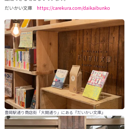
だいかい文庫　
https://carekura.com/daikaibunko
豊岡駅通り商店街「大開通り」にある『だいかい文庫』