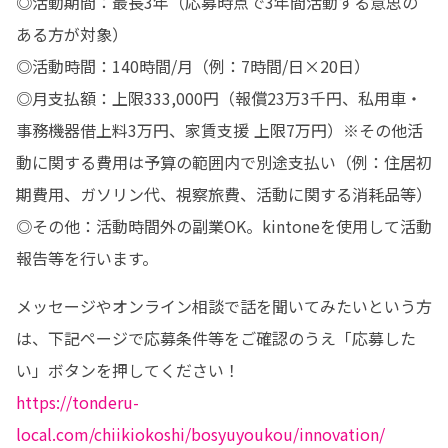
◎活動期間：最長3年（応募時点で3年間活動する意思の
ある方が対象）

◎活動時間：140時間/月（例：7時間/日×20日）

◎月支払額：上限333,000円（報償23万3千円、私用車・
事務機器借上料3万円、家賃支援 上限7万円）※その他活
動に関する費用は予算の範囲内で別途支払い（例：住居初
期費用、ガソリン代、視察旅費、活動に関する消耗品等）

◎その他：活動時間外の副業OK。kintoneを使用して活動
報告等を行います。
メッセージやオンライン相談で話を聞いてみたいという方
は、下記ページで応募条件等をご確認のうえ「応募した
https://tonderu-
local.com/chiikiokoshi/bosyuyoukou/innovation/