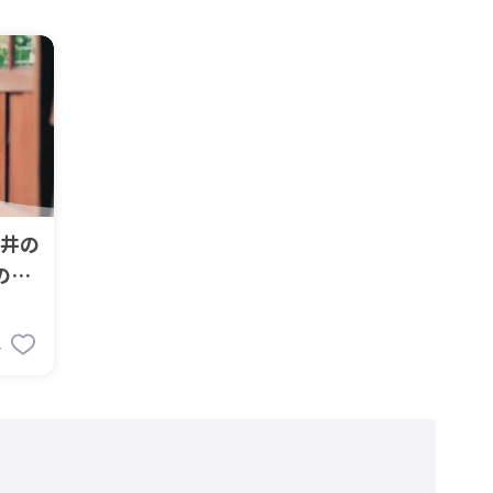
井の
のト
4