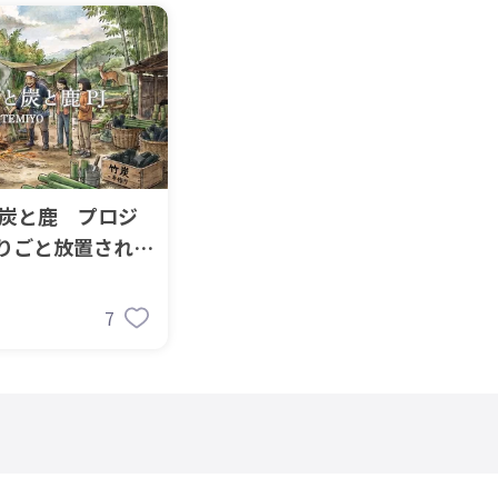
と炭と鹿 プロジ
りごと放置された
7