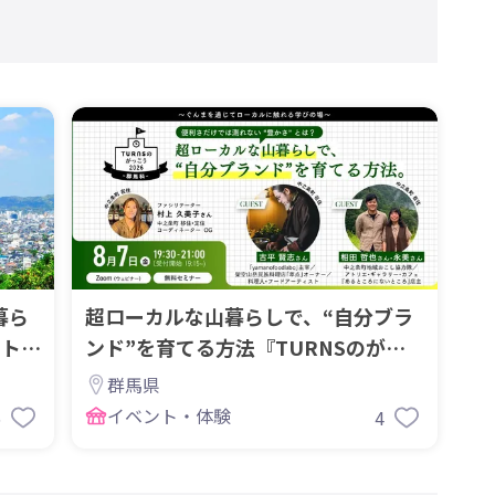
暮ら
超ローカルな山暮らしで、“自分ブラ
ント開
ンド”を育てる方法『TURNSのがっ
こう群馬科』
群馬県
イベント・体験
6
4