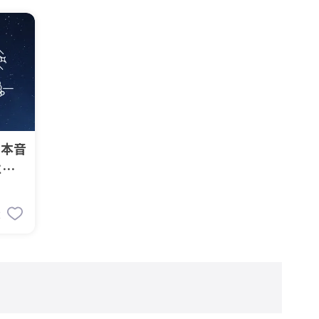
ら本音
にす
2