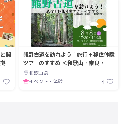
方と関
熊野古道を訪れよう！旅行＋移住体験
二拠点
ツアーのすすめ ＜和歌山・奈良・三
重・紀宝町＞
和歌山県
イベント・体験
8
4