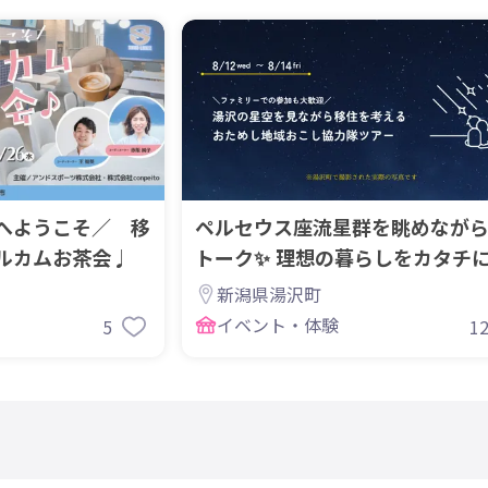
へようこそ／ 移
ペルセウス座流星群を眺めなが
ルカムお茶会♩
トーク✨ 理想の暮らしをカタチ
る2泊3日
新潟県湯沢町
イベント・体験
5
1