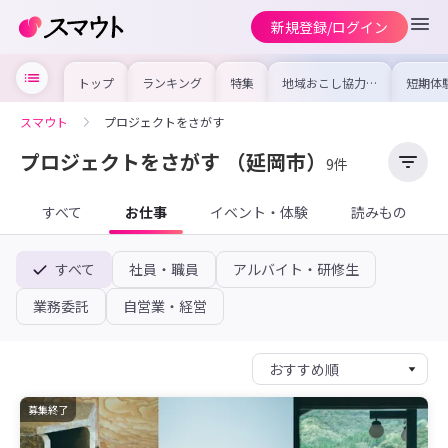
新規登録/ログイン
トップ
ランキング
特集
地域おこし協力隊
短期体
の求人やイベント
り〜数
を集めました！仕
域を知
事内容や募集条件
し移住
スマウト
プロジェクトをさがす
を比較して自分に
期体験
合った地域を見つ
けよう
プロジェクトをさがす
（延岡市）
9件
すべて
お仕事
イベント・体験
読みもの
すべて
社員・職員
アルバイト・研修生
業務委託
自営業・経営
募集終了