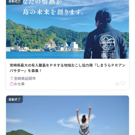
募集終了
宮崎県最大の有人離島をＰＲする地域おこし協力隊『しまうらＰＲアン
バサダー』を募集！
宮崎県延岡市
15
お仕事
募集終了