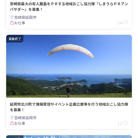
宮崎県最大の有人離島をＰＲする地域おこし協力隊『しまうらＰＲアン
バサダー』を募集！
宮崎県延岡市
14
お仕事
募集終了
延岡市北川町で情報発信やイベント企画立案等を行う地域おこし協力隊
を募集！
宮崎県延岡市
12
お仕事