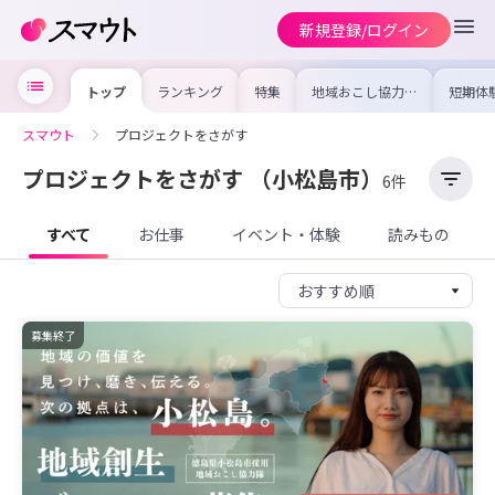
新規登録/ログイン
トップ
ランキング
特集
地域おこし協力隊
短期体
の求人やイベント
り〜数
を集めました！仕
域を知
事内容や募集条件
し移住
スマウト
プロジェクトをさがす
を比較して自分に
期体験
合った地域を見つ
けよう
プロジェクトをさがす
（小松島市）
6件
すべて
お仕事
イベント・体験
読みもの
募集終了