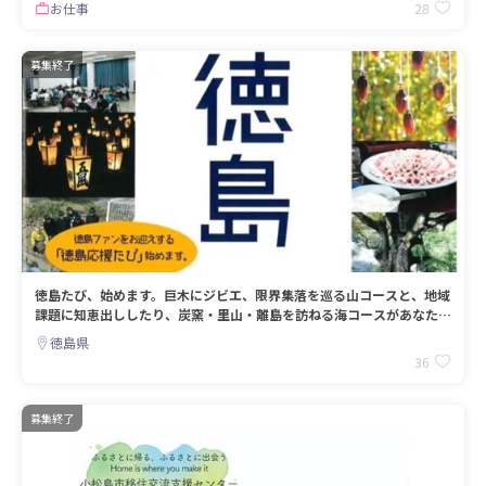
28
お仕事
募集終了
徳島たび、始めます。巨木にジビエ、限界集落を巡る山コースと、地域
課題に知恵出ししたり、炭窯・里山・離島を訪ねる海コースがあなたを
待ってます。
徳島県
36
募集終了