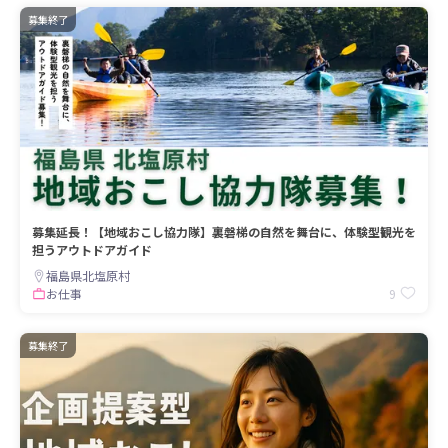
募集終了
募集延長！【地域おこし協力隊】裏磐梯の自然を舞台に、体験型観光を
担うアウトドアガイド
福島県北塩原村
9
お仕事
募集終了