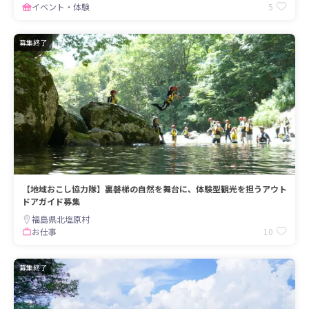
5
イベント・体験
募集終了
【地域おこし協力隊】裏磐梯の自然を舞台に、体験型観光を担うアウト
ドアガイド募集
福島県北塩原村
10
お仕事
募集終了