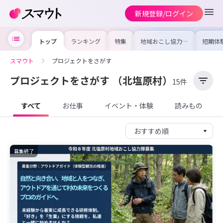
新規登録/ログイン
トップ
ランキング
特集
地域おこし協力隊
短期体
の求人やイベント
り〜数
を集めました！仕
域を知
事内容や募集条件
し移住
スマウト
プロジェクトをさがす
を比較して自分に
期体験
合った地域を見つ
けよう
プロジェクトをさがす
（北塩原村）
15件
すべて
お仕事
イベント・体験
読みもの
募集終了