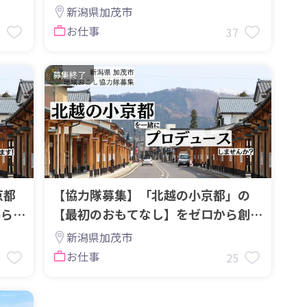
ィプロデューサー募集！
新潟県加茂市
お仕事
2
37
募集終了
京都
【協力隊募集】「北越の小京都」の
暮らし
【最初のおもてなし】をゼロから創る
観光プロデューサー募集
新潟県加茂市
お仕事
3
25