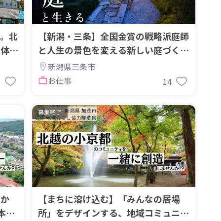
。北
【新潟・三条】全国金賞の戦略派庭師
の体
と人生の景色を変える新しい庭づく
り・空間ビジネスに挑戦！
新潟県三条市
お仕事
7
14
募集終了
マか
【まちに溶け込む】「みんなの居場
本気
所」をデザインする、地域コミュニテ