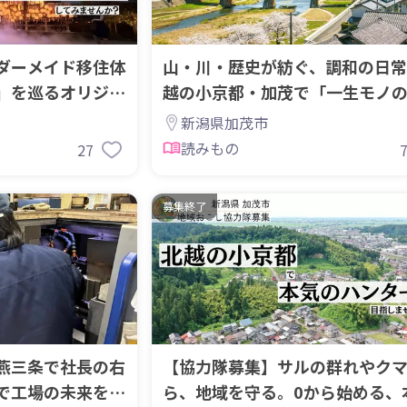
ダーメイド移住体
山・川・歴史が紡ぐ、調和の日常
」を巡るオリジナ
越の小京都・加茂で「一生モノ
験」を。
新潟県加茂市
読みもの
27
募集終了
燕三条で社長の右
【協力隊募集】サルの群れやク
で工場の未来を編
ら、地域を守る。0から始める、