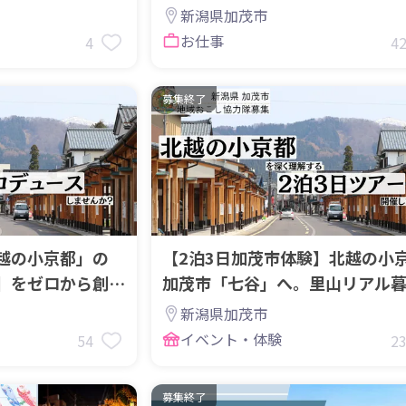
戦
のハンター暮らし。
新潟県加茂市
お仕事
4
4
募集終了
越の小京都」の
【2泊3日加茂市体験】北越の小
】をゼロから創る
加茂市「七谷」へ。里山リアル
募集
体験ツアー!
新潟県加茂市
イベント・体験
54
2
募集終了