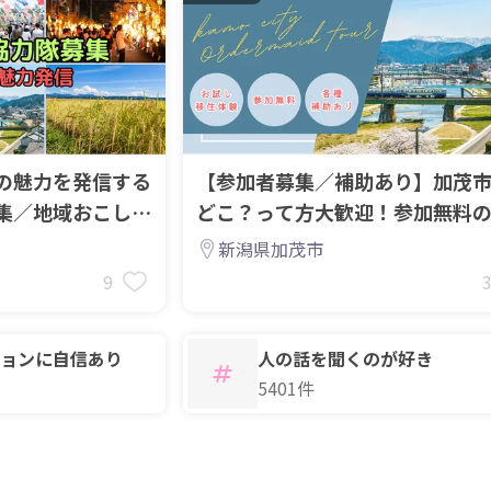
の魅力を発信する
【参加者募集／補助あり】加茂
集／地域おこし協
どこ？って方大歓迎！参加無料
ダーメイド移住ツアー
新潟県加茂市
9
ョンに自信あり
人の話を聞くのが好き
5401件