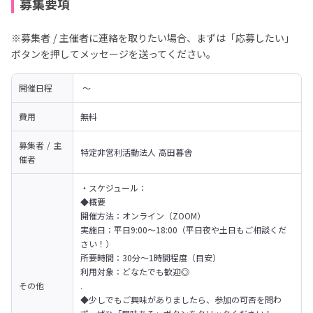
募集要項
※募集者 / 主催者に連絡を取りたい場合、まずは「応募したい」
ボタンを押してメッセージを送ってください。
開催日程
 〜 
費用
無料
募集者 / 主
特定非営利活動法人 高田暮舎
催者
・スケジュール：

◆概要

開催方法：オンライン（ZOOM）

実施日：平日9:00～18:00（平日夜や土日もご相談くだ
さい！）

所要時間：30分～1時間程度（目安）

利用対象：どなたでも歓迎◎

その他
.

◆少しでもご興味がありましたら、参加の可否を問わ