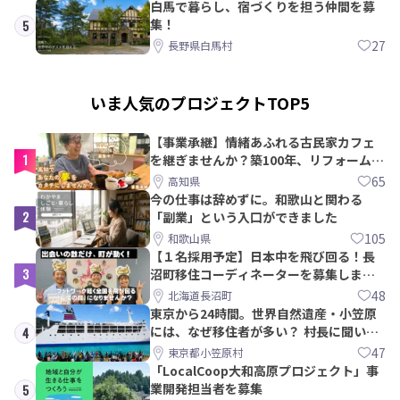
白馬で暮らし、宿づくりを担う仲間を募
集！
5
27
長野県白馬村
いま人気のプロジェクトTOP5
【事業承継】情緒あふれる古民家カフェ
1
を継ぎませんか？築100年、リフォームか
ら約10年！
65
高知県
今の仕事は辞めずに。和歌山と関わる
2
「副業」という入口ができました
105
和歌山県
【１名採用予定】日本中を飛び回る！長
3
沼町移住コーディネーターを募集しま
す！
48
北海道長沼町
東京から24時間。世界自然遺産・小笠原
には、なぜ移住者が多い？ 村長に聞いて
4
みた
47
東京都小笠原村
「LocalCoop大和高原プロジェクト」事
業開発担当者を募集
5