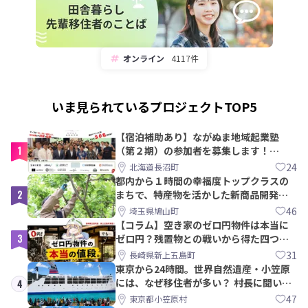
オンライン
4117件
いま見られているプロジェクトTOP5
【宿泊補助あり】ながぬま地域起業塾
1
（第２期）の参加者を募集します！
【8/21〆】
24
北海道長沼町
都内から１時間の幸福度トップクラスの
2
まちで、特産物を活かした新商品開発＆
PRメンバー募集！
46
埼玉県鳩山町
【コラム】空き家のゼロ円物件は本当に
3
ゼロ円？残置物との戦いから得た四つの
教訓｜新上五島町
31
長崎県新上五島町
東京から24時間。世界自然遺産・小笠原
には、なぜ移住者が多い？ 村長に聞いて
4
みた
47
東京都小笠原村