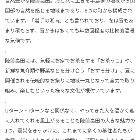
自然豊かな陸前高田。海と共に生きる半島側の地域から山
間部の自然を感じる地域まであり、8つの町から構成され
ています。「岩手の湘南」とも言われており、冬は雪もあ
まり積もらず、雪かきは多くても年数回程度の比較的温暖
な気候です。

.

陸前高田には、気軽にお家でお茶をする「お茶っこ」や、
新鮮な魚介類や野菜などを分け合う「おすそ分け」、夏に
開催される伝統的なお祭りに地域一丸となって全力で取り
組み、楽しむといった様々な文化が根付いています。

.

Uターン・Iターンなど関係なく、やってきた人を温かく迎
え入れてくれる風土があることも陸前高田の大きな魅力の
1つ。震災をきっかけに、これまでに多くの移住者たちが