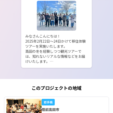
みなさんこんにちは！

2025年2月22日～24日かけて移住体験
ツアーを実施いたします。

高田の冬を経験しつつ観光ツアーで
は、知れないリアルな情報などをお届
けいたします。

移住体験ツアー
SMOUT⇒https://smout.jp/plans/178
22

このプロジェクトの地域
※現在SMOUTのページでは、決定した
事項のみの記載となっております。

随時更新予定ですのでぜひチェックし
岩手県
てください!!!
陸前高田市