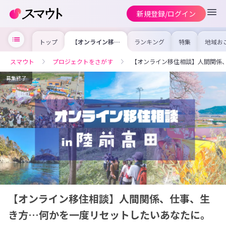
新規登録/ログイン
トップ
【オンライン移住
ランキング
特集
地域お
相談】人間関係、
の求人
仕事、生き方…何
を集め
かを一度リセット
事内容
スマウト
プロジェクトをさがす
【オンライン移住相談】人間関係
したいあなたに。
を比較
合った
けよう
募集終了
【オンライン移住相談】人間関係、仕事、生
き方…何かを一度リセットしたいあなたに。