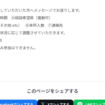
していただいた方へメッセージでお送りします。

時間　④相談希望県（複数可）

の他 etc）　⑥来所人数　⑦連絡先

状況に応じて調整させていただきます。



み参加はできません。
このページをシェアする
Facebookでシェアする
Xでシェアする
LINEでシェ