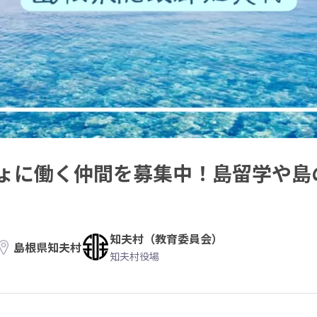
ょに働く仲間を募集中！島留学や島
知夫村（教育委員会）
島根県知夫村
知夫村役場