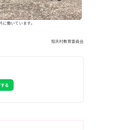
共に働いています。
知夫村教育委員会
アする