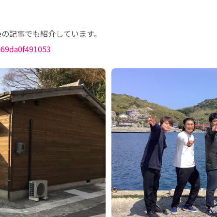
n69da0f491053