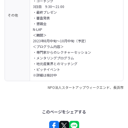
・コーチング
3日目　9:30～21:00

・最終プレゼン

その他
・審査発表

・懇親会
N-LAP

＜期間＞

2023年8月中旬〜10月中旬（予定）

＜プログラム内容＞

・専門家からのレクチャーセッション

・メンタリングプログラム

・地元産業界とのマッチング

・ピッチイベント

※詳細は検討中
NPO法人スタートアップウィークエンド、長浜市
このページをシェアする