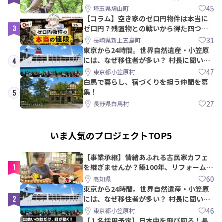
PRメンバー募集！
45
埼玉県鳩山町
【コラム】空き家のゼロ円物件は本当に
3
ゼロ円？残置物との戦いから得た四つの
教訓｜新上五島町
31
長崎県新上五島町
東京から24時間。世界自然遺産・小笠原
には、なぜ移住者が多い？ 村長に聞いて
4
みた
47
東京都小笠原村
白馬で暮らし、宿づくりを担う仲間を募
集！
5
27
長野県白馬村
いま人気のプロジェクトTOP5
【事業承継】情緒あふれる古民家カフェ
1
を継ぎませんか？築100年、リフォームか
ら約10年！
60
高知県
東京から24時間。世界自然遺産・小笠原
2
には、なぜ移住者が多い？ 村長に聞いて
みた
46
東京都小笠原村
【１名採用予定】日本中を飛び回る！長