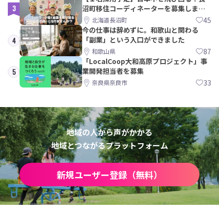
3
沼町移住コーディネーターを募集しま
す！
45
北海道長沼町
今の仕事は辞めずに。和歌山と関わる
「副業」という入口ができました
4
87
和歌山県
「LocalCoop大和高原プロジェクト」事
業開発担当者を募集
5
33
奈良県奈良市
地域の人から声がかかる
地域とつながるプラットフォーム
新規ユーザー登録（無料）