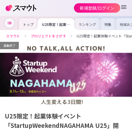
新規登録/ログイン
トップ
U25限定！起業体
ランキング
特集
地域お
験イベント
の求人
「StartupWeekendNAGAHAMA
を集め
U25」開催！
事内容
スマウト
プロジェクトをさがす
U25限定！起業体験イベント「Startu
を比較
合った
けよう
募集終了
U25限定！起業体験イベント
「StartupWeekendNAGAHAMA U25」開