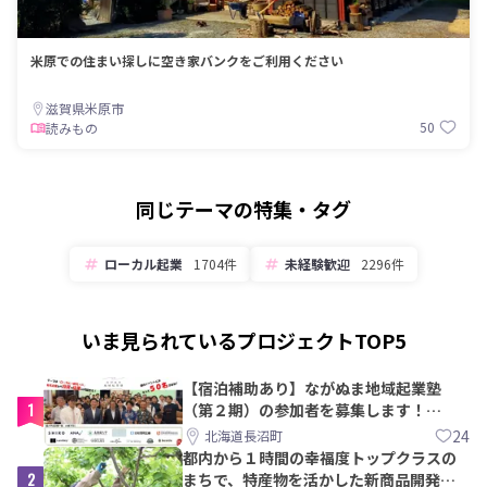
米原での住まい探しに空き家バンクをご利用ください
滋賀県米原市
50
読みもの
同じテーマの特集・タグ
ローカル起業
1704件
未経験歓迎
2296件
いま見られているプロジェクトTOP5
【宿泊補助あり】ながぬま地域起業塾
1
（第２期）の参加者を募集します！
【8/21〆】
24
北海道長沼町
都内から１時間の幸福度トップクラスの
2
まちで、特産物を活かした新商品開発＆