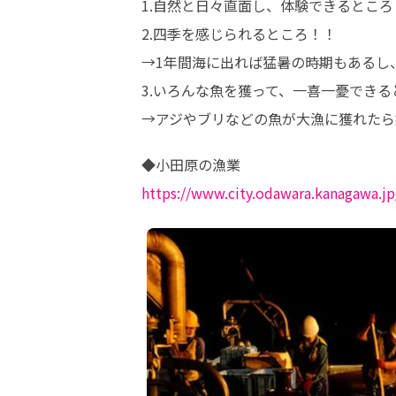
1.自然と日々直面し、体験できるところ！
2.四季を感じられるところ！！

→1年間海に出れば猛暑の時期もあるし
3.いろんな魚を獲って、一喜一憂できる
→アジやブリなどの魚が大漁に獲れたら
https://www.city.odawara.kanagawa.jp/