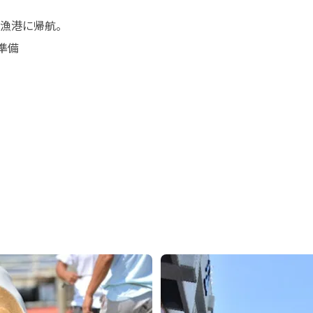
漁港に帰航。

備
