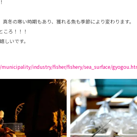


、真冬の寒い時期もあり、獲れる魚も季節により変わります。

ところ！！！

嬉しいです。
municipality/industry/fisher/fishery/sea_surface/gyogou.ht