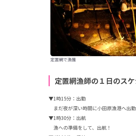
定置網で漁獲
定置網漁師の１日のスケ
▼1時15分：出勤

　まだ夜が深い時間に小田原漁港へ出勤
▼1時30分：出航

　漁への準備をして、出航！
