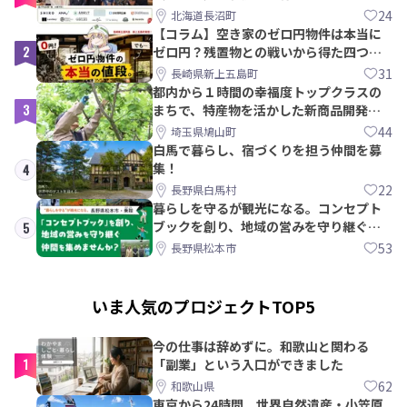
【8/21〆】
24
北海道長沼町
【コラム】空き家のゼロ円物件は本当に
2
ゼロ円？残置物との戦いから得た四つの
教訓｜新上五島町
31
長崎県新上五島町
都内から１時間の幸福度トップクラスの
3
まちで、特産物を活かした新商品開発＆
PRメンバー募集！
44
埼玉県鳩山町
白馬で暮らし、宿づくりを担う仲間を募
集！
4
22
長野県白馬村
暮らしを守るが観光になる。コンセプト
ブックを創り、地域の営みを守り継ぐ仲
5
間を集めませんか？
53
長野県松本市
いま人気のプロジェクトTOP5
今の仕事は辞めずに。和歌山と関わる
1
「副業」という入口ができました
62
和歌山県
東京から24時間。世界自然遺産・小笠原