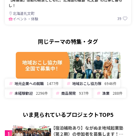
し！
北海道礼文町
39
イベント・体験
同じテーマの特集・タグ
地元企業への就職
1477件
地域おこし協力隊
6946件
未経験歓迎
2296件
商品開発
937件
漁業
288件
いま見られているプロジェクトTOP5
【宿泊補助あり】ながぬま地域起業塾
1
（第２期）の参加者を募集します！