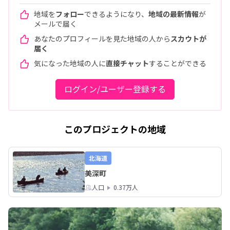
地域を
フォロー
できるようになり、
地域の最新情報
が
メールで届く
あなたのプロフィールを見た地域の人から
スカウトが
届く
気になった地域の人に
直接チャット
することができる
ログイン/ユーザー登録する
このプロジェクトの地域
北海道
美深町
人口
0.37万人