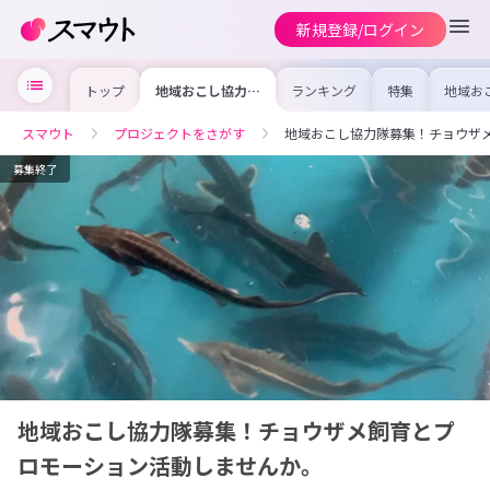
新規登録/ログイン
トップ
地域おこし協力隊
ランキング
特集
地域お
募集！チョウザメ
の求人
飼育とプロモーシ
を集め
ョン活動しません
事内容
スマウト
プロジェクトをさがす
地域おこし協力隊募集！チョウザ
か。
を比較
合った
けよう
募集終了
地域おこし協力隊募集！チョウザメ飼育とプ
ロモーション活動しませんか。