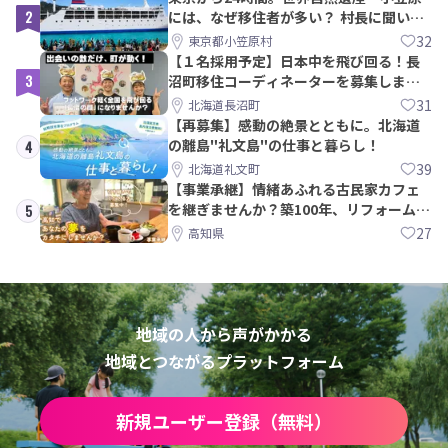
2
には、なぜ移住者が多い？ 村長に聞いて
みた
32
東京都小笠原村
【１名採用予定】日本中を飛び回る！長
3
沼町移住コーディネーターを募集しま
す！
31
北海道長沼町
【再募集】感動の絶景とともに。北海道
の離島"礼文島"の仕事と暮らし！
4
39
北海道礼文町
【事業承継】情緒あふれる古民家カフェ
を継ぎませんか？築100年、リフォームか
5
ら約10年！
27
高知県
地域の人から声がかかる
地域とつながるプラットフォーム
新規ユーザー登録（無料）