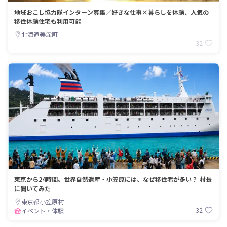
地域おこし協力隊インターン募集／好きな仕事×暮らしを体験、人気の
移住体験住宅も利用可能
北海道美深町
32
東京から24時間。世界自然遺産・小笠原には、なぜ移住者が多い？ 村長
に聞いてみた
東京都小笠原村
32
イベント・体験