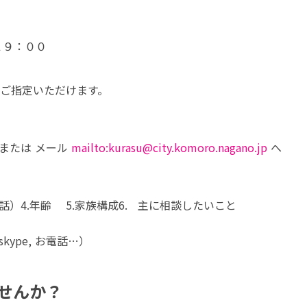
９：００

ご指定いただけます。
4）または メール 
mailto:kurasu@city.komoro.nagano.jp
 へ

電話）4.年齢　 5.家族構成6.   主に相談したいこと
kype, お電話…）
せんか？