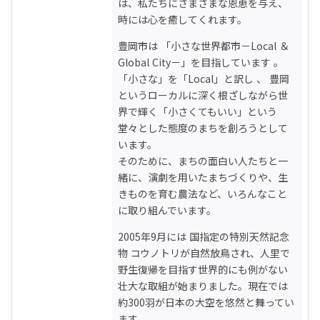
は、私たちにさまざまな恩恵を与え、
時には心を癒してくれます。
豊岡市は 「小さな世界都市－Local ＆ 
Global City－」を目指しています 。
「小さな」を「Local」と訳し 、 豊岡
というローカルに深く根ざしながら世
界で輝く「小さくてもいい」という
堂々とした態度のまちを創ろうとして
います。

そのために、まちの面白い人たちと一
緒に、演劇を用いたまちづくりや、生
きものを育む農法など、いろんなこと
に取り組んでいます。
2005年9月には 国指定の特別天然記念
物 コウノトリが自然放鳥され、人里で
野生復帰を目指す世界的にも例がない
壮大な取組が始まりました。現在では
約300羽が日本の大空を悠然と舞ってい
ます。