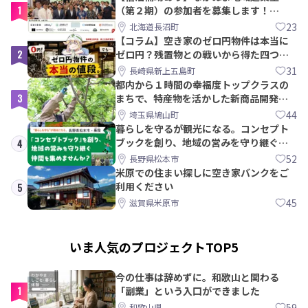
1
（第２期）の参加者を募集します！
【8/21〆】
23
北海道長沼町
【コラム】空き家のゼロ円物件は本当に
2
ゼロ円？残置物との戦いから得た四つの
教訓｜新上五島町
31
長崎県新上五島町
都内から１時間の幸福度トップクラスの
3
まちで、特産物を活かした新商品開発＆
PRメンバー募集！
44
埼玉県鳩山町
暮らしを守るが観光になる。コンセプト
ブックを創り、地域の営みを守り継ぐ仲
4
間を集めませんか？
52
長野県松本市
米原での住まい探しに空き家バンクをご
利用ください
5
45
滋賀県米原市
いま人気のプロジェクトTOP5
今の仕事は辞めずに。和歌山と関わる
1
「副業」という入口ができました
59
和歌山県