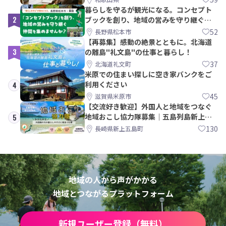
暮らしを守るが観光になる。コンセプト
2
ブックを創り、地域の営みを守り継ぐ仲
間を集めませんか？
52
長野県松本市
【再募集】感動の絶景とともに。北海道
3
の離島"礼文島"の仕事と暮らし！
37
北海道礼文町
米原での住まい探しに空き家バンクをご
利用ください
4
45
滋賀県米原市
【交流好き歓迎】外国人と地域をつなぐ
地域おこし協力隊募集｜五島列島新上五
5
島町
130
長崎県新上五島町
地域の人から声がかかる
地域とつながるプラットフォーム
新規ユーザー登録（無料）