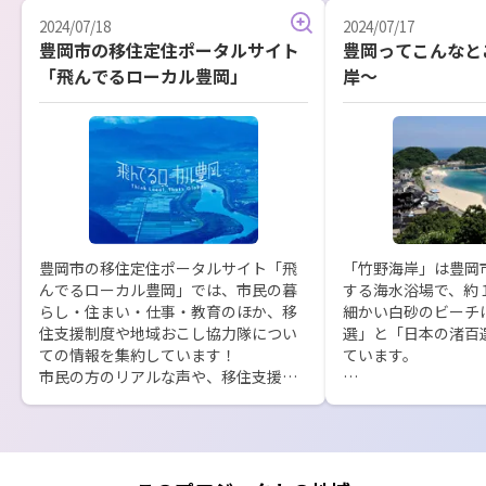
2024/07/18
2024/07/17
豊岡市の移住定住ポータルサイト
豊岡ってこんなと
「飛んでるローカル豊岡」
岸～
豊岡市の移住定住ポータルサイト「飛
「竹野海岸」は豊岡
んでるローカル豊岡」では、市民の暮
する海水浴場で、約
らし・住まい・仕事・教育のほか、移
細かい白砂のビーチ
住支援制度や地域おこし協力隊につい
選」と「日本の渚百
ての情報を集約しています！

ています。

市民の方のリアルな声や、移住支援制
度ついて、地域おこし協力隊のことな
綺麗な海が見えるま
ど詳しくはこちらをご覧ください！

然に囲まれた生活を
https://tonderu-local.com/
な思いを持っている