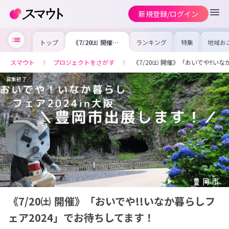
新規登録/ログイン
トップ
《7/20㈯ 開催》
ランキング
特集
地域お
「おいでや!!いな
の求人
か暮らしフェア
を集め
2024」でお待ち
事内容
スマウト
プロジェクトをさがす
《7/20㈯ 開催》「おいでや!!い
してます！
を比較
合った
けよう
募集終了
《7/20㈯ 開催》「おいでや!!いなか暮らしフ
ェア2024」でお待ちしてます！