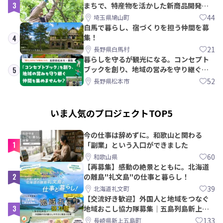
3
まちで、特産物を活かした新商品開発＆
PRメンバー募集！
44
埼玉県鳩山町
白馬で暮らし、宿づくりを担う仲間を募
集！
4
21
長野県白馬村
暮らしを守るが観光になる。コンセプト
ブックを創り、地域の営みを守り継ぐ仲
5
間を集めませんか？
52
長野県松本市
いま人気のプロジェクトTOP5
今の仕事は辞めずに。和歌山と関わる
1
「副業」という入口ができました
60
和歌山県
【再募集】感動の絶景とともに。北海道
2
の離島"礼文島"の仕事と暮らし！
39
北海道礼文町
【交流好き歓迎】外国人と地域をつなぐ
3
地域おこし協力隊募集｜五島列島新上五
島町
133
長崎県新上五島町