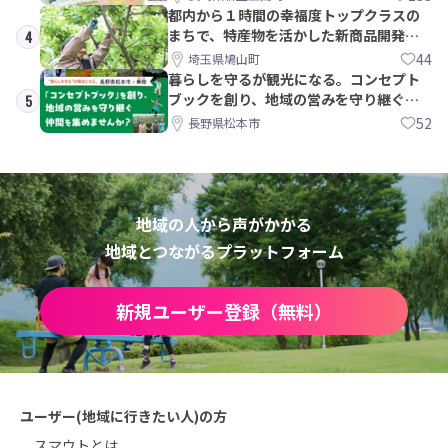
都内から１時間の幸福度トップクラスの
まちで、特産物を活かした新商品開発＆
4
PRメンバー募集！
44
埼玉県鳩山町
暮らしを守るが観光になる。コンセプト
ブックを創り、地域の営みを守り継ぐ仲
5
間を集めませんか？
52
長野県松本市
地域の人から声がかかる
地域とつながるプラットフォーム
新規ユーザー登録（無料）
ユーザー(地域に行きたい人)の方
スマウトとは