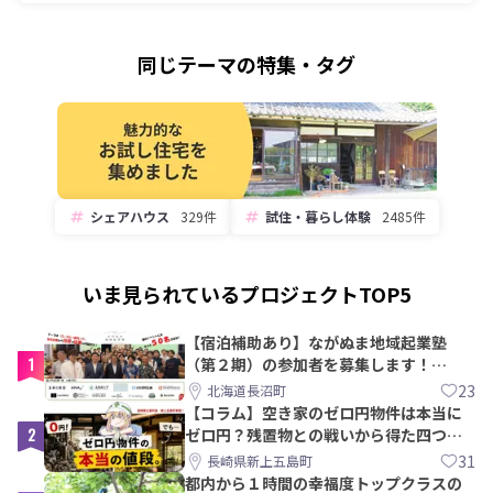
同じテーマの特集・タグ
シェアハウス
329件
試住・暮らし体験
2485件
いま見られているプロジェクトTOP5
【宿泊補助あり】ながぬま地域起業塾
1
（第２期）の参加者を募集します！
【8/21〆】
23
北海道長沼町
【コラム】空き家のゼロ円物件は本当に
2
ゼロ円？残置物との戦いから得た四つの
教訓｜新上五島町
31
長崎県新上五島町
都内から１時間の幸福度トップクラスの