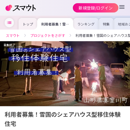
新規登録/ログイン
トップ
利用者募集！雪国
ランキング
特集
地域お
のシェアハウス型
の求人
移住体験住宅
を集め
事内容
スマウト
プロジェクトをさがす
利用者募集！雪国のシェアハウス
を比較
合った
けよう
募集終了
利用者募集！雪国のシェアハウス型移住体験
住宅