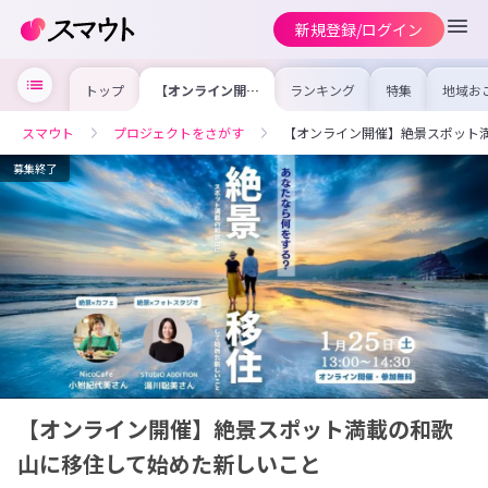
新規登録/ログイン
トップ
【オンライン開
ランキング
特集
地域お
催】絶景スポット
の求人
満載の和歌山に移
を集め
住して始めた新し
事内容
スマウト
プロジェクトをさがす
【オンライン開催】絶景スポット
いこと
を比較
合った
けよう
募集終了
【オンライン開催】絶景スポット満載の和歌
山に移住して始めた新しいこと