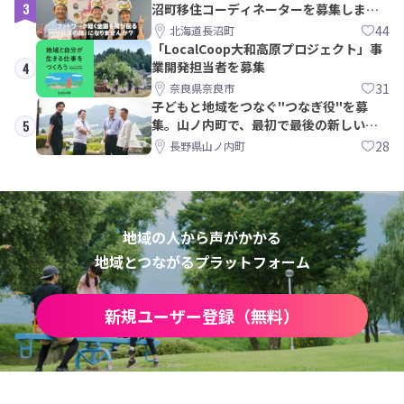
3
沼町移住コーディネーターを募集しま
す！
44
北海道長沼町
「LocalCoop大和高原プロジェクト」事
業開発担当者を募集
4
31
奈良県奈良市
子どもと地域をつなぐ"つなぎ役"を募
集。山ノ内町で、最初で最後の新しい学
5
校づくりを一緒に
28
長野県山ノ内町
地域の人から声がかかる
地域とつながるプラットフォーム
新規ユーザー登録（無料）