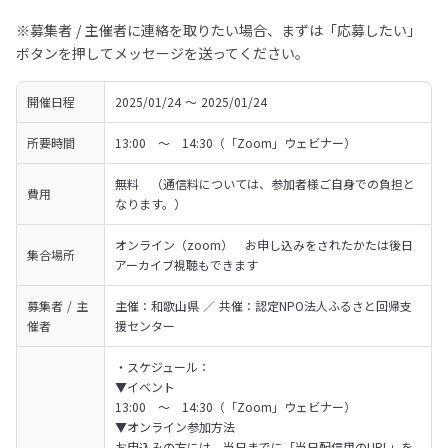
※募集者 / 主催者に連絡を取りたい場合、まずは「応募したい」
ボタンを押してメッセージを送ってください。
開催日程
2025/01/24 〜 2025/01/24
所要時間
13:00　～　14:30（「Zoom」ウェビナー）
無料　（通信料については、参加者様ご自身での負担と
費用
なります。）
オンライン（zoom）　お申し込みをされたかたは後日
集合場所
アーカイブ視聴もできます
募集者 / 主
主催：和歌山県 ／ 共催：認定NPO法人ふるさと回帰支
催者
援センター
・スケジュール：

▼イベント

13:00　～　14:30（「Zoom」ウェビナー）
▼オンライン参加方法

お申込みの方には、当日までに「当日配信用のURL」を