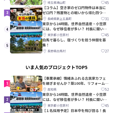
PRメンバー募集！
45
埼玉県鳩山町
【コラム】空き家のゼロ円物件は本当に
3
ゼロ円？残置物との戦いから得た四つの
教訓｜新上五島町
31
長崎県新上五島町
東京から24時間。世界自然遺産・小笠原
には、なぜ移住者が多い？ 村長に聞いて
4
みた
45
東京都小笠原村
白馬で暮らし、宿づくりを担う仲間を募
集！
5
27
長野県白馬村
いま人気のプロジェクトTOP5
【事業承継】情緒あふれる古民家カフェ
1
を継ぎませんか？築100年、リフォームか
ら約10年！
52
高知県
東京から24時間。世界自然遺産・小笠原
2
には、なぜ移住者が多い？ 村長に聞いて
みた
45
東京都小笠原村
【１名採用予定】日本中を飛び回る！長