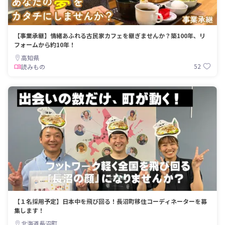
【事業承継】情緒あふれる古民家カフェを継ぎませんか？築100年、リ
フォームから約10年！
高知県
52
読みもの
【１名採用予定】日本中を飛び回る！長沼町移住コーディネーターを募
集します！
北海道長沼町