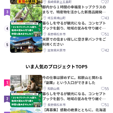
教訓｜新上五島町
27
長崎県新上五島町
都内から１時間の幸福度トップクラスの
3
まちで、特産物を活かした新商品開発＆
PRメンバー募集！
43
埼玉県鳩山町
暮らしを守るが観光になる。コンセプト
ブックを創り、地域の営みを守り継ぐ仲
4
間を集めませんか？
51
長野県松本市
米原での住まい探しに空き家バンクをご
利用ください
5
42
滋賀県米原市
いま人気のプロジェクトTOP5
今の仕事は辞めずに。和歌山と関わる
1
「副業」という入口ができました
55
和歌山県
暮らしを守るが観光になる。コンセプト
2
ブックを創り、地域の営みを守り継ぐ仲
間を集めませんか？
51
長野県松本市
【再募集】感動の絶景とともに。北海道