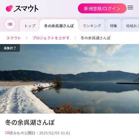
新規登録/ログイン
トップ
冬の余呉湖さんぽ
ランキング
特集
地域お
の求人
を集め
事内容
スマウト
プロジェクトをさがす
冬の余呉湖さんぽ
を比較
合った
けよう
募集終了
冬の余呉湖さんぽ
読みもの
公開日：2025/02/05 01:01