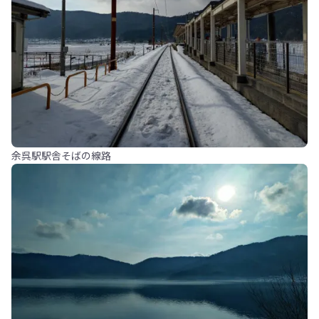
余呉駅駅舎そばの線路