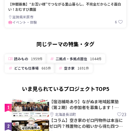
【仲間募集】“お互い様”でつながる里山暮らし。不完全だからこそ面白
い！おむすび農園
滋賀県米原市
6
イベント・体験
同じテーマの特集・タグ
読みもの
1959件
二拠点・多拠点居住
1044件
どこでも仕事場
665件
空き家
1691件
いま見られているプロジェクトTOP5
【宿泊補助あり】ながぬま地域起業塾
1
（第２期）の参加者を募集します！
【8/21〆】
23
北海道長沼町
【コラム】空き家のゼロ円物件は本当に
2
ゼロ円？残置物との戦いから得た四つの