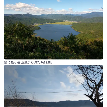
夏に賤ヶ岳山頂から見た余呉湖。