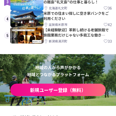
3
の離島"礼文島"の仕事と暮らし！
36
北海道礼文町
米原での住まい探しに空き家バンクをご
利用ください
4
42
滋賀県米原市
【未経験歓迎】革新し続ける老舗旅館で
旅館業務だけじゃない多能工な働き
5
方。 株式会社いせん
33
新潟県湯沢町
地域の人から声がかかる
地域とつながるプラットフォーム
新規ユーザー登録（無料）