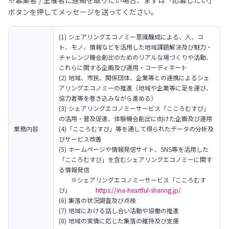
※募集者 / 主催者に連絡を取りたい場合、まずは「応募したい」
ボタンを押してメッセージを送ってください。
(1) シェアリングエコノミー意識醸成による、人、コ
ト、モノ、情報などを活用した地域課題解決及び魅力・
チャレンジ機会創出のためのリアルな場づくりや活動、
これらに関する企画及び運用・コーディネート

(2) 地域、市民、関係団体、企業等との連携によるシェ
アリングエコノミーの推進（地域や企業等に足を運び、
協力者等を巻き込みながら進める）

(3) シェアリングエコノミーサービス「こころむすび」
の活用・普及促進、体験機会創出に向けた企画及び運用

業務内容
(4)「こころむすび」等を通して得られたデータの分析及
びサービス改善

(5) ホームページや情報発信サイト、SNS等を活用した
「こころむすび」を含むシェアリングエコノミーに関す
る情報発信

	※シェアリングエコノミーサービス「こころむす
び」		
https://ina-heartful-sharing.jp/
(6) 集落の状況調査及び点検

(7) 地域における話し合い活動や協働の推進

(8) 地域の実情に応じた集落の維持及び支援