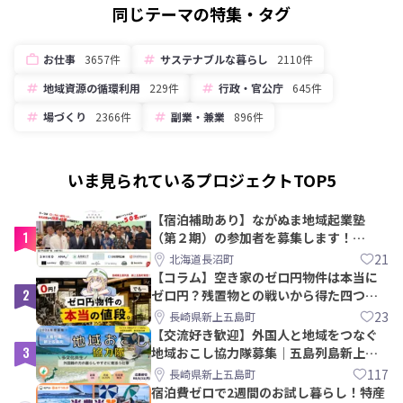
同じテーマの特集・タグ
お仕事
3657件
サステナブルな暮らし
2110件
地域資源の循環利用
229件
行政・官公庁
645件
場づくり
2366件
副業・兼業
896件
いま見られているプロジェクトTOP5
【宿泊補助あり】ながぬま地域起業塾
1
（第２期）の参加者を募集します！
【8/21〆】
21
北海道長沼町
【コラム】空き家のゼロ円物件は本当に
2
ゼロ円？残置物との戦いから得た四つの
教訓｜新上五島町
23
長崎県新上五島町
【交流好き歓迎】外国人と地域をつなぐ
3
地域おこし協力隊募集｜五島列島新上五
島町
117
長崎県新上五島町
宿泊費ゼロで2週間のお試し暮らし！特産