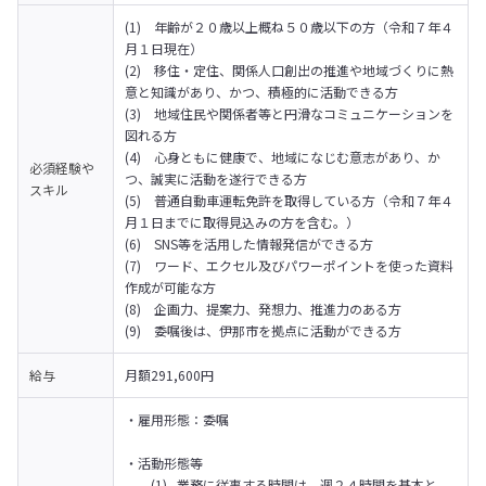
(1)　年齢が２０歳以上概ね５０歳以下の方（令和７年４
月１日現在）

(2)　移住・定住、関係人口創出の推進や地域づくりに熱
意と知識があり、かつ、積極的に活動できる方

(3)　地域住民や関係者等と円滑なコミュニケーションを
図れる方

(4)　心身ともに健康で、地域になじむ意志があり、か
必須経験や
つ、誠実に活動を遂行できる方

スキル
(5)　普通自動車運転免許を取得している方（令和７年４
月１日までに取得見込みの方を含む。）

(6)　SNS等を活用した情報発信ができる方

(7)　ワード、エクセル及びパワーポイントを使った資料
作成が可能な方

(8)　企画力、提案力、発想力、推進力のある方　　

(9)　委嘱後は、伊那市を拠点に活動ができる方
給与
月額291,600円
・雇用形態：委嘱

・活動形態等

	(1)	業務に従事する時間は、週２４時間を基本と