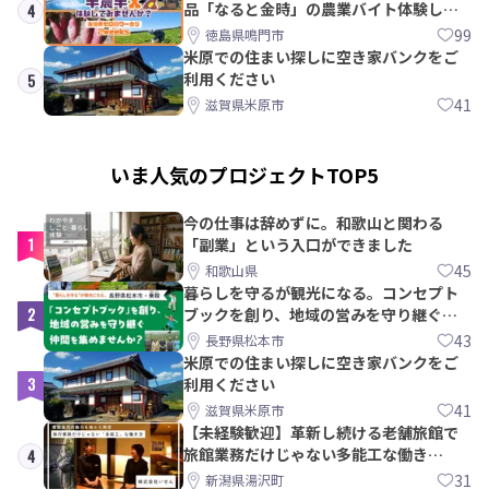
品「なると金時」の農業バイト体験して
4
みませんか？
99
徳島県鳴門市
米原での住まい探しに空き家バンクをご
利用ください
5
41
滋賀県米原市
いま人気のプロジェクトTOP5
今の仕事は辞めずに。和歌山と関わる
1
「副業」という入口ができました
45
和歌山県
暮らしを守るが観光になる。コンセプト
2
ブックを創り、地域の営みを守り継ぐ仲
間を集めませんか？
43
長野県松本市
米原での住まい探しに空き家バンクをご
3
利用ください
41
滋賀県米原市
【未経験歓迎】革新し続ける老舗旅館で
旅館業務だけじゃない多能工な働き
4
方。 株式会社いせん
31
新潟県湯沢町