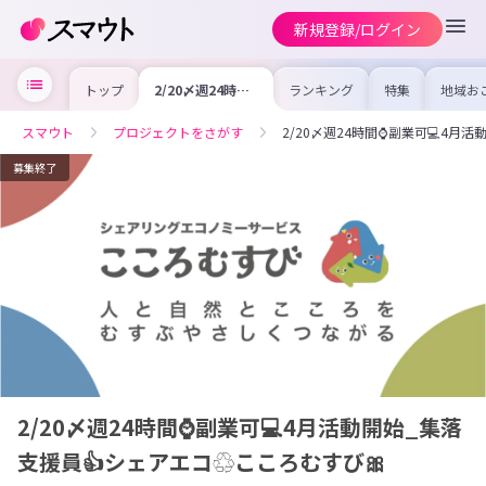
新規登録/ログイン
トップ
2/20〆週24時間
ランキング
特集
地域お
⌚副業可💻4月活
の求人
動開始_集落支援
を集め
員👍シェアエコ♲
事内容
スマウト
プロジェクトをさがす
2/20〆週24時間⌚副業可💻4月
こころむすび🎀
を比較
合った
けよう
募集終了
2/20〆週24時間⌚副業可💻4月活動開始_集落
支援員👍シェアエコ♲こころむすび🎀