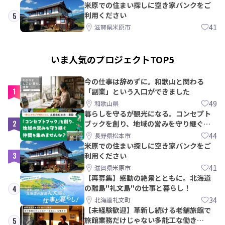
米原での住まい探しに空き家バンクをご
利用ください
5
41
滋賀県米原市
いま人気のプロジェクトTOP5
今の仕事は辞めずに。和歌山と関わる
1
「副業」という入口ができました
49
和歌山県
暮らしを守るが観光になる。コンセプト
2
ブックを創り、地域の営みを守り継ぐ仲
間を集めませんか？
44
長野県松本市
米原での住まい探しに空き家バンクをご
3
利用ください
41
滋賀県米原市
【再募集】感動の絶景とともに。北海道
の離島"礼文島"の仕事と暮らし！
4
34
北海道礼文町
【未経験歓迎】革新し続ける老舗旅館で
旅館業務だけじゃない多能工な働き
5