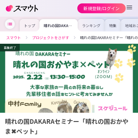
新規登録/ログイン
トップ
晴れの国DAKARA
ランキング
特集
地域お
セミナー「晴れの
の求人
国おかやま✖ペッ
を集め
ト」
事内容
スマウト
プロジェクトをさがす
晴れの国DAKARAセミナー「晴れ
を比較
合った
けよう
募集終了
晴れの国DAKARAセミナー「晴れの国おかや
ま✖ペット」