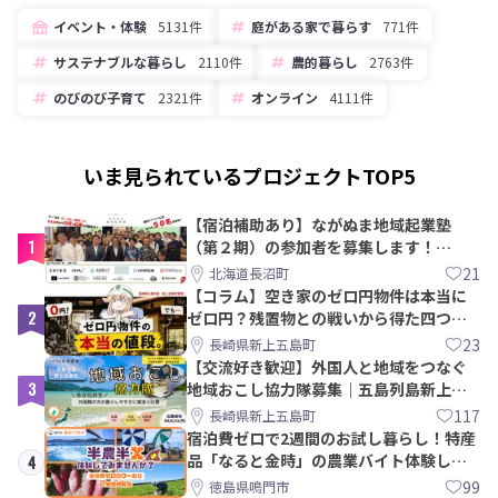
イベント・体験
5131件
庭がある家で暮らす
771件
サステナブルな暮らし
2110件
農的暮らし
2763件
のびのび子育て
2321件
オンライン
4111件
いま見られているプロジェクトTOP5
【宿泊補助あり】ながぬま地域起業塾
1
（第２期）の参加者を募集します！
【8/21〆】
21
北海道長沼町
【コラム】空き家のゼロ円物件は本当に
2
ゼロ円？残置物との戦いから得た四つの
教訓｜新上五島町
23
長崎県新上五島町
【交流好き歓迎】外国人と地域をつなぐ
3
地域おこし協力隊募集｜五島列島新上五
島町
117
長崎県新上五島町
宿泊費ゼロで2週間のお試し暮らし！特産
品「なると金時」の農業バイト体験して
4
みませんか？
99
徳島県鳴門市