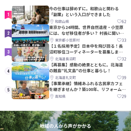
今の仕事は辞めずに。和歌山と関わる
1
「副業」という入口ができました
62
和歌山県
東京から24時間。世界自然遺産・小笠原
2
には、なぜ移住者が多い？ 村長に聞いて
みた
33
東京都小笠原村
【１名採用予定】日本中を飛び回る！長
3
沼町移住コーディネーターを募集しま
す！
32
北海道長沼町
【再募集】感動の絶景とともに。北海道
の離島"礼文島"の仕事と暮らし！
4
39
北海道礼文町
【事業承継】情緒あふれる古民家カフェ
を継ぎませんか？築100年、リフォームか
5
ら約10年！
29
高知県
地域の人から声がかかる