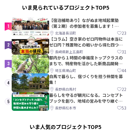
いま見られているプロジェクトTOP5
【宿泊補助あり】ながぬま地域起業塾
1
（第２期）の参加者を募集します！
【8/21〆】
23
北海道長沼町
【コラム】空き家のゼロ円物件は本当に
2
ゼロ円？残置物との戦いから得た四つの
教訓｜新上五島町
31
長崎県新上五島町
都内から１時間の幸福度トップクラスの
3
まちで、特産物を活かした新商品開発＆
PRメンバー募集！
44
埼玉県鳩山町
白馬で暮らし、宿づくりを担う仲間を募
集！
4
22
長野県白馬村
暮らしを守るが観光になる。コンセプト
ブックを創り、地域の営みを守り継ぐ仲
5
間を集めませんか？
53
長野県松本市
いま人気のプロジェクトTOP5