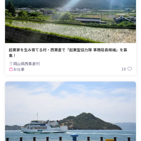
起業家を生み育てる村・西粟倉で「起業型協力隊 事務局長候補」を募
集！
岡山県西粟倉村
10
お仕事