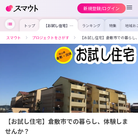
新規登録/ログイン
トップ
【お試し住宅】倉
ランキング
特集
地域お
敷市での暮らし、
の求人
体験しませんか？
を集め
事内容
スマウト
プロジェクトをさがす
【お試し住宅】倉敷市での暮らし
を比較
合った
けよう
【お試し住宅】倉敷市での暮らし、体験しま
せんか？