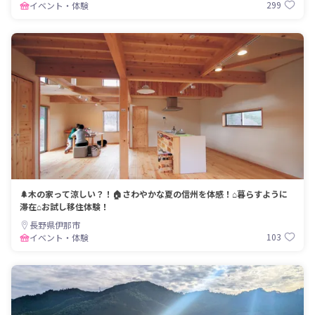
299
イベント・体験
🌲木の家って涼しい？！🏠さわやかな夏の信州を体感！⌂暮らすように
滞在⌂お試し移住体験！
長野県伊那市
103
イベント・体験