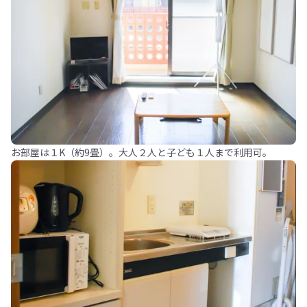
お部屋は１K（約9畳）。大人２人と子ども１人まで利用可。