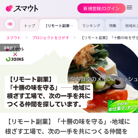
新規登録/ログイン
トップ
【リモート副業】
ランキング
特集
地域お
「十勝の味を守
の求人
る」-地域に根ざ
を集め
す工場で、次の一
事内容
スマウト
プロジェクトをさがす
【リモート副業】「十勝の味を守
手を共につくる仲
を比較
間を募集中！
合った
けよう
募集終了
【リモート副業】「十勝の味を守る」-地域に
根ざす工場で、次の一手を共につくる仲間を