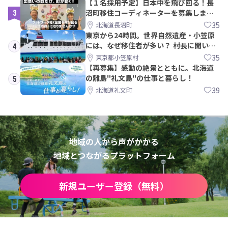
【１名採用予定】日本中を飛び回る！長
3
沼町移住コーディネーターを募集しま
す！
35
北海道長沼町
東京から24時間。世界自然遺産・小笠原
には、なぜ移住者が多い？ 村長に聞いて
4
みた
35
東京都小笠原村
【再募集】感動の絶景とともに。北海道
の離島"礼文島"の仕事と暮らし！
5
39
北海道礼文町
地域の人から声がかかる
地域とつながるプラットフォーム
新規ユーザー登録（無料）