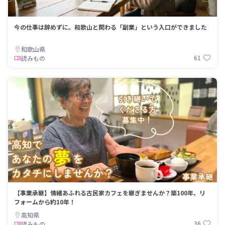
今の仕事は辞めずに。和歌山と関わる「副業」という入口ができました
和歌山県
61
読みもの
【事業承継】情緒あふれる古民家カフェを継ぎませんか？築100年、リ
フォームから約10年！
高知県
36
読みもの