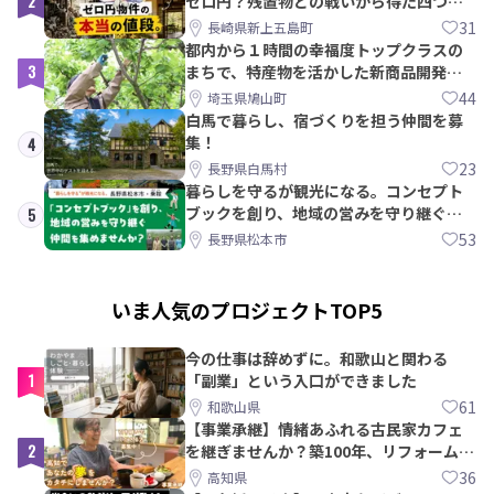
2
ゼロ円？残置物との戦いから得た四つの
教訓｜新上五島町
31
長崎県新上五島町
都内から１時間の幸福度トップクラスの
3
まちで、特産物を活かした新商品開発＆
PRメンバー募集！
44
埼玉県鳩山町
白馬で暮らし、宿づくりを担う仲間を募
集！
4
23
長野県白馬村
暮らしを守るが観光になる。コンセプト
ブックを創り、地域の営みを守り継ぐ仲
5
間を集めませんか？
53
長野県松本市
いま人気のプロジェクトTOP5
今の仕事は辞めずに。和歌山と関わる
1
「副業」という入口ができました
61
和歌山県
【事業承継】情緒あふれる古民家カフェ
2
を継ぎませんか？築100年、リフォームか
ら約10年！
36
高知県