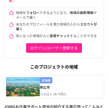
料
地域を
フォロー
できるようになり、
地域の最新情報
が
メールで届く
あなたのプロフィールを見た地域の人から
スカウトが
届く
気になった地域の人に
直接チャット
することができる
ログイン/ユーザー登録する
このプロジェクトの地域
北海道
帯広市
人口
16.73万人
JOINSお仕事サポート担当が紹介する帯広市ってこんなと