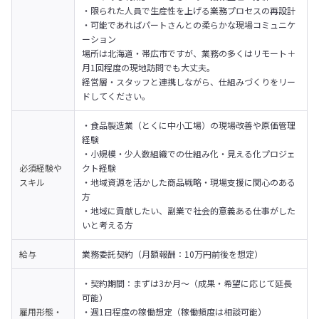
・限られた人員で生産性を上げる業務プロセスの再設計

・可能であればパートさんとの柔らかな現場コミュニケ
ーション
場所は北海道・帯広市ですが、業務の多くはリモート＋
月1回程度の現地訪問でも大丈夫。

経営層・スタッフと連携しながら、仕組みづくりをリー
ドしてください。
・食品製造業（とくに中小工場）の現場改善や原価管理
経験

・小規模・少人数組織での仕組み化・見える化プロジェ
必須経験や
クト経験

スキル
・地域資源を活かした商品戦略・現場支援に関心のある
方

・地域に貢献したい、副業で社会的意義ある仕事がした
いと考える方
給与
業務委託契約（月額報酬：10万円前後を想定）
・契約期間：まずは3か月～（成果・希望に応じて延長
可能）

雇用形態・
・週1日程度の稼働想定（稼働頻度は相談可能）
