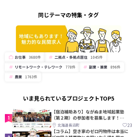
同じテーマの特集・タグ
お仕事
3680件
二拠点・多拠点居住
1045件
リモートワーク・テレワーク
778件
副業・兼業
896件
農業
1763件
いま見られているプロジェクトTOP5
【宿泊補助あり】ながぬま地域起業塾
1
（第２期）の参加者を募集します！
【8/21〆】
23
北海道長沼町
【コラム】空き家のゼロ円物件は本当に