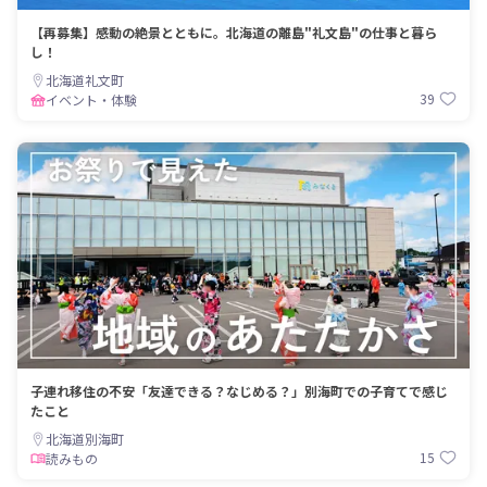
【再募集】感動の絶景とともに。北海道の離島"礼文島"の仕事と暮ら
し！
北海道礼文町
39
イベント・体験
子連れ移住の不安「友達できる？なじめる？」別海町での子育てで感じ
たこと
北海道別海町
15
読みもの