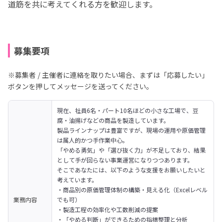
道筋を共に考えてくれる方を歓迎します。
募集要項
※募集者 / 主催者に連絡を取りたい場合、まずは「応募したい」
ボタンを押してメッセージを送ってください。
現在、社員6名・パート10名ほどの小さな工場で、豆
腐・油揚げなどの商品を製造しています。

製品ラインナップは豊富ですが、現場の運用や原価管理
は属人的かつ手作業中心。

「やめる勇気」や「選び抜く力」が不足しており、結果
として手が回らない事業運営になりつつあります。
そこであなたには、以下のような支援をお願いしたいと
考えています。
・商品別の原価管理体制の構築・見える化（Excelレベル
業務内容
でも可）

・製造工程の効率化や工数削減の提案

・「やめる判断」ができるための指標整理と分析
