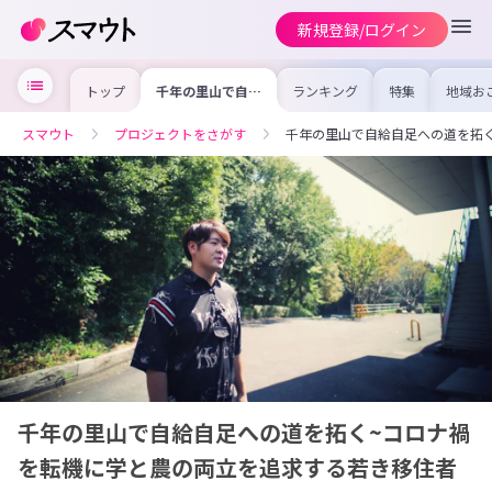
新規登録/ログイン
トップ
千年の里山で自給
ランキング
特集
地域お
自足への道を拓く
の求人
~コロナ禍を転機
を集め
に学と農の両立を
事内容
スマウト
プロジェクトをさがす
千年の里山で自給自足への道を拓
追求する若き移住
を比較
者の物語~
合った
けよう
千年の里山で自給自足への道を拓く~コロナ禍
を転機に学と農の両立を追求する若き移住者