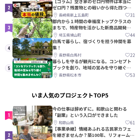
【コラム】空き家のゼロ円物件は本当に
2
ゼロ円？残置物との戦いから得た四つの
教訓｜新上五島町
31
長崎県新上五島町
都内から１時間の幸福度トップクラスの
3
まちで、特産物を活かした新商品開発＆
PRメンバー募集！
44
埼玉県鳩山町
白馬で暮らし、宿づくりを担う仲間を募
集！
4
22
長野県白馬村
暮らしを守るが観光になる。コンセプト
ブックを創り、地域の営みを守り継ぐ仲
5
間を集めませんか？
53
長野県松本市
いま人気のプロジェクトTOP5
今の仕事は辞めずに。和歌山と関わる
1
「副業」という入口ができました
61
和歌山県
【事業承継】情緒あふれる古民家カフェ
2
を継ぎませんか？築100年、リフォームか