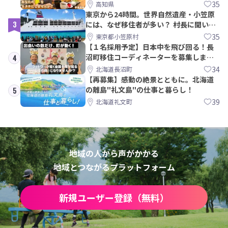
ら約10年！
35
高知県
東京から24時間。世界自然遺産・小笠原
3
には、なぜ移住者が多い？ 村長に聞いて
みた
35
東京都小笠原村
【１名採用予定】日本中を飛び回る！長
沼町移住コーディネーターを募集しま
4
す！
34
北海道長沼町
【再募集】感動の絶景とともに。北海道
の離島"礼文島"の仕事と暮らし！
5
39
北海道礼文町
地域の人から声がかかる
地域とつながるプラットフォーム
新規ユーザー登録（無料）