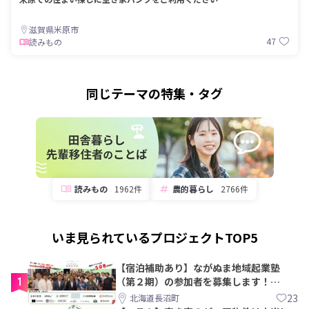
滋賀県米原市
47
読みもの
同じテーマの特集・タグ
読みもの
1962件
農的暮らし
2766件
いま見られているプロジェクトTOP5
【宿泊補助あり】ながぬま地域起業塾
1
（第２期）の参加者を募集します！
【8/21〆】
23
北海道長沼町