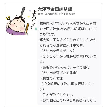
大津市企画調整課
大津市政策調整部企画調整課
滋賀県大津市は、転入者数が転出者数
を上回る社会増を続ける“選ばれている
まち”です。

都会派、田舎派どちらのくらしも叶え
られるのが滋賀県大津市です。

【大津市を示すデータ】

・２０１６年から社会増を続けていま
す。

・最も多い転入者は、子育て世帯

【大津市が選ばれる理由】

・抜群の利便性

（JR京都駅に９分、JR大阪駅に４０
分）

・住宅が取得しやすい

・びわ湖と山のいやしを感じるくらし