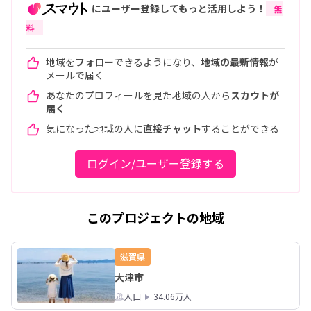
にユーザー登録してもっと活用しよう！
無
料
地域を
フォロー
できるようになり、
地域の最新情報
が
メールで届く
あなたのプロフィールを見た地域の人から
スカウトが
届く
気になった地域の人に
直接チャット
することができる
ログイン/ユーザー登録する
このプロジェクトの地域
滋賀県
大津市
人口
34.06万人