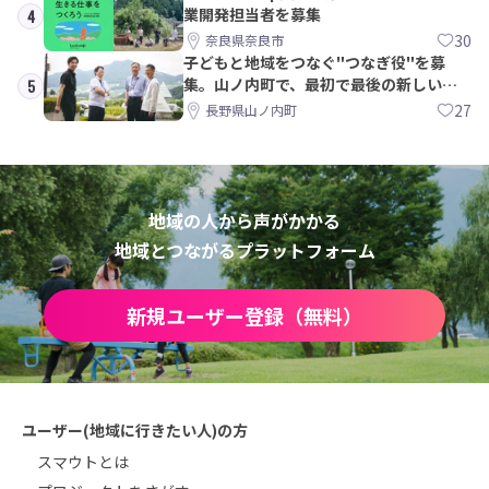
業開発担当者を募集
4
30
奈良県奈良市
子どもと地域をつなぐ"つなぎ役"を募
集。山ノ内町で、最初で最後の新しい学
5
校づくりを一緒に
27
長野県山ノ内町
地域の人から声がかかる
地域とつながるプラットフォーム
新規ユーザー登録（無料）
ユーザー(地域に行きたい人)の方
スマウトとは