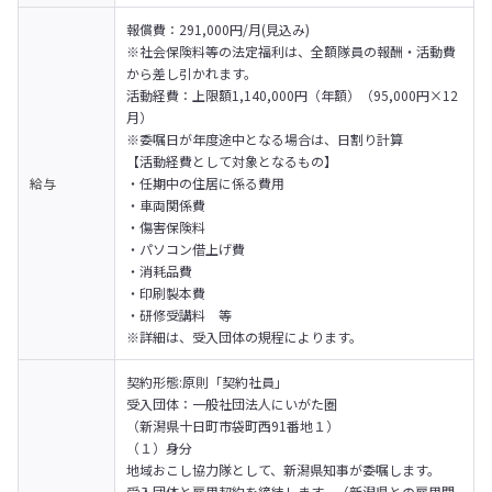
報償費：291,000円/月(見込み)

※社会保険料等の法定福利は、全額隊員の報酬・活動費
から差し引かれます。
活動経費：上限額1,140,000円（年額）（95,000円×12
月）

※委嘱日が年度途中となる場合は、日割り計算
【活動経費として対象となるもの】

給与
・任期中の住居に係る費用

・車両関係費

・傷害保険料

・パソコン借上げ費

・消耗品費

・印刷製本費

・研修受講料　等

※詳細は、受入団体の規程によります。
契約形態:原則「契約社員」

受入団体：一般社団法人にいがた圏

（新潟県十日町市袋町西91番地１）
（１）身分

地域おこし協力隊として、新潟県知事が委嘱します。

受入団体と雇用契約を締結します。（新潟県との雇用関