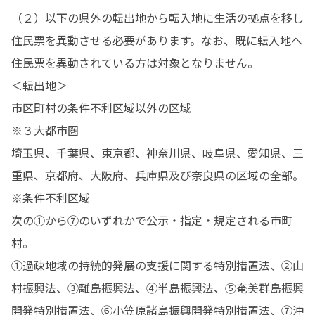
（２）以下の県外の転出地から転入地に生活の拠点を移し
住民票を異動させる必要があります。なお、既に転入地へ
住民票を異動されている方は対象となりません。

＜転出地＞

市区町村の条件不利区域以外の区域

※３大都市圏

埼玉県、千葉県、東京都、神奈川県、岐阜県、愛知県、三
重県、京都府、大阪府、兵庫県及び奈良県の区域の全部。

※条件不利区域

次の①から⑦のいずれかで公示・指定・規定される市町
村。

①過疎地域の持続的発展の支援に関する特別措置法、②山
村振興法、③離島振興法、④半島振興法、⑤奄美群島振興
開発特別措置法、⑥小笠原諸島振興開発特別措置法、⑦沖