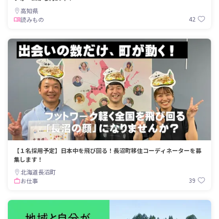
高知県
42
読みもの
【１名採用予定】日本中を飛び回る！長沼町移住コーディネーターを募
集します！
北海道長沼町
39
お仕事