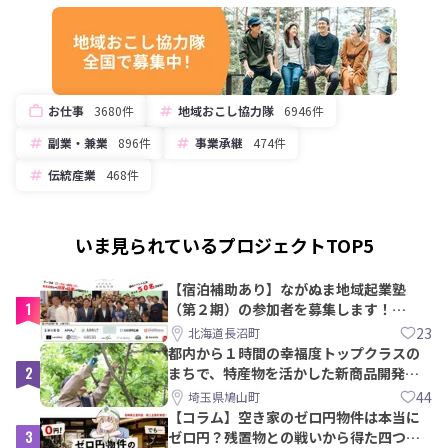
お仕事
3680件
地域おこし協力隊
6946件
副業・兼業
896件
事業承継
474件
伝統産業
468件
いま見られているプロジェクトTOP5
【宿泊補助あり】ながぬま地域起業塾
1
（第２期）の参加者を募集します！
【8/21〆】
23
北海道長沼町
都内から１時間の幸福度トップクラスの
2
まちで、特産物を活かした新商品開発＆
PRメンバー募集！
44
埼玉県鳩山町
【コラム】空き家のゼロ円物件は本当に
3
ゼロ円？残置物との戦いから得た四つの