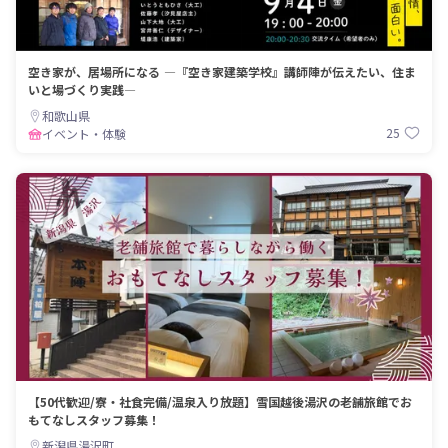
空き家が、居場所になる ―『空き家建築学校』講師陣が伝えたい、住ま
いと場づくり実践―
和歌山県
25
イベント・体験
【50代歓迎/寮・社食完備/温泉入り放題】雪国越後湯沢の老舗旅館でお
もてなしスタッフ募集！
新潟県湯沢町