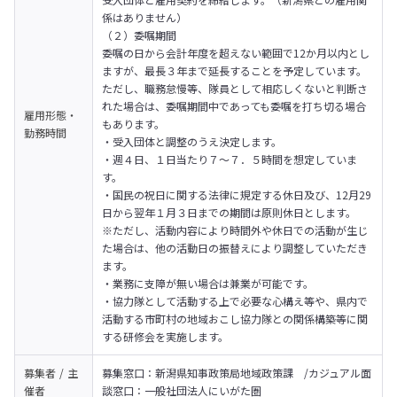
係はありません）
（２）委嘱期間

委嘱の日から会計年度を超えない範囲で12か月以内とし
ますが、最長３年まで延長することを予定しています。

ただし、職務怠慢等、隊員として相応しくないと判断さ
れた場合は、委嘱期間中であっても委嘱を打ち切る場合
雇用形態・
もあります。
勤務時間
・受入団体と調整のうえ決定します。

・週４日、１日当たり７〜７．５時間を想定していま
す。

・国民の祝日に関する法律に規定する休日及び、12月29
日から翌年１月３日までの期間は原則休日とします。

※ただし、活動内容により時間外や休日での活動が生じ
た場合は、他の活動日の振替えにより調整していただき
ます。

・業務に支障が無い場合は兼業が可能です。

・協力隊として活動する上で必要な心構え等や、県内で
活動する市町村の地域おこし協力隊との関係構築等に関
する研修会を実施します。
募集者 / 主
募集窓口：新潟県知事政策局地域政策課　/カジュアル面
催者
談窓口：一般社団法人にいがた圏