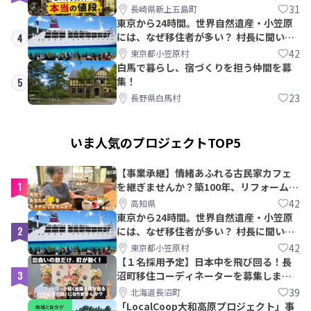
教訓｜新上五島町
31
長崎県新上五島町
東京から24時間。世界自然遺産・小笠原
には、なぜ移住者が多い？ 村長に聞いて
4
みた
42
東京都小笠原村
白馬で暮らし、宿づくりを担う仲間を募
集！
5
23
長野県白馬村
いま人気のプロジェクトTOP5
【事業承継】情緒あふれる古民家カフェ
1
を継ぎませんか？築100年、リフォームか
ら約10年！
42
高知県
東京から24時間。世界自然遺産・小笠原
2
には、なぜ移住者が多い？ 村長に聞いて
みた
42
東京都小笠原村
【１名採用予定】日本中を飛び回る！長
3
沼町移住コーディネーターを募集しま
す！
39
北海道長沼町
「LocalCoop大和高原プロジェクト」事