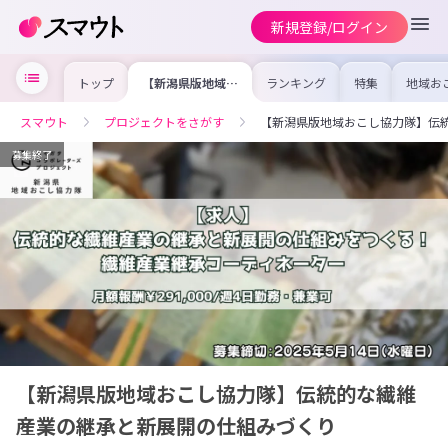
新規登録/ログイン
トップ
【新潟県版地域お
ランキング
特集
地域お
こし協力隊】伝統
の求人
的な繊維産業の継
を集め
承と新展開の仕組
事内容
スマウト
プロジェクトをさがす
【新潟県版地域おこし協力隊】伝
みづくり
を比較
合った
けよう
募集終了
【新潟県版地域おこし協力隊】伝統的な繊維
産業の継承と新展開の仕組みづくり