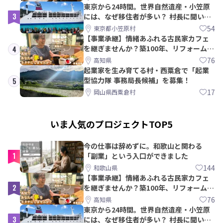
東京から24時間。世界自然遺産・小笠原
3
には、なぜ移住者が多い？ 村長に聞いて
みた
54
東京都小笠原村
【事業承継】情緒あふれる古民家カフェ
を継ぎませんか？築100年、リフォームか
4
ら約10年！
76
高知県
起業家を生み育てる村・西粟倉で「起業
型協力隊 事務局長候補」を募集！
5
17
岡山県西粟倉村
いま人気のプロジェクトTOP5
今の仕事は辞めずに。和歌山と関わる
1
「副業」という入口ができました
144
和歌山県
【事業承継】情緒あふれる古民家カフェ
2
を継ぎませんか？築100年、リフォームか
ら約10年！
76
高知県
東京から24時間。世界自然遺産・小笠原
3
には、なぜ移住者が多い？ 村長に聞いて