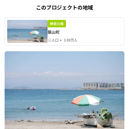
リアルでのご参加が難しい方は、オン
このプロジェクトの地域
ラインでの視聴も可能となっていま
す。

神奈川県
ご予約不要のイベントではあります
葉山町
が、当日のトークセッションの観覧席
の確保やオンライン視聴のご予約を下
人口
3.08万人
記にて受付中です。

▼トーク観覧席確保・まち歩き・オン
ライン視聴予約はこちら

https://miurahanto-
ijyu202511.peatix.com

ユニークな暮らし方・働き方を送る三
浦半島の人たちに触れ、自分らしい暮
らし方のヒントを見つけにぜひお出か
けいただけると嬉しいです。ご参加お
待ちしております✨