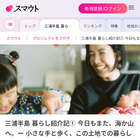
新規登録/ログイン
トップ
三浦半島 暮らし
ランキング
特集
地域お
紹介記① 今日も
の求人
また、海か山へ。
を集め
ー 小さな手と歩
事内容
スマウト
プロジェクトをさがす
三浦半島 暮らし紹介記① 今日も
く、この土地での
を比較
暮らし
合った
けよう
三浦半島 暮らし紹介記① 今日もまた、海か山
へ。ー 小さな手と歩く、この土地での暮らし