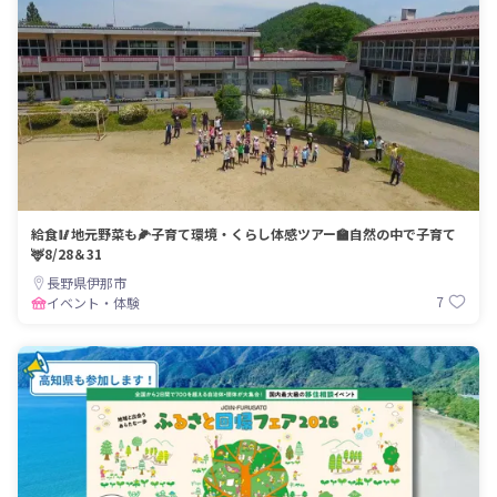
給食🥢地元野菜も🌽子育て環境・くらし体感ツアー🏫自然の中で子育て
🦌8/28＆31
長野県伊那市
7
イベント・体験