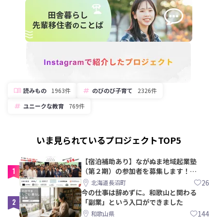
読みもの
1963件
のびのび子育て
2326件
ユニークな教育
769件
いま見られているプロジェクトTOP5
【宿泊補助あり】ながぬま地域起業塾
1
（第２期）の参加者を募集します！
【8/21〆】
26
北海道長沼町
今の仕事は辞めずに。和歌山と関わる
2
「副業」という入口ができました
144
和歌山県