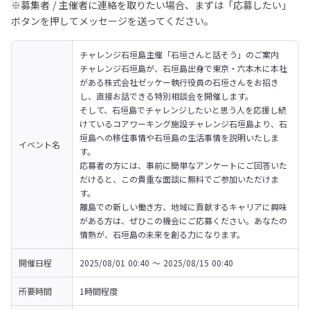
※募集者 / 主催者に連絡を取りたい場合、まずは「応募したい」
ボタンを押してメッセージを送ってください。
チャレンジ石垣島主催「石垣さんと話そう」のご案内

チャレンジ石垣島が、石垣島出身で東京・六本木に本社
がある株式会社ゼッケー執行役員の石垣さんをお招き
し、直接お話できる特別相談会を開催します。

そして、石垣島でチャレンジしたいと思う人を応援し続
けているコアワーキング施設チャレンジ石垣島より、石
垣島への移住事情や石垣島の生活事情を説明いたしま
イベント名
す。
応募者の方には、事前に簡単なアンケートにご回答いた
だけると、この貴重な面談に無料でご参加いただけま
す。
離島での新しい働き方、地域に貢献するキャリアに興味
がある方は、ぜひこの機会にご応募ください。あなたの
情熱が、石垣島の未来を創る力になります。
開催日程
2025/08/01 00:40 〜 2025/08/15 00:40
所要時間
1時間程度