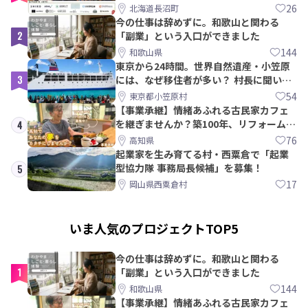
【8/21〆】
26
北海道長沼町
今の仕事は辞めずに。和歌山と関わる
2
「副業」という入口ができました
144
和歌山県
東京から24時間。世界自然遺産・小笠原
3
には、なぜ移住者が多い？ 村長に聞いて
みた
54
東京都小笠原村
【事業承継】情緒あふれる古民家カフェ
を継ぎませんか？築100年、リフォームか
4
ら約10年！
76
高知県
起業家を生み育てる村・西粟倉で「起業
型協力隊 事務局長候補」を募集！
5
17
岡山県西粟倉村
いま人気のプロジェクトTOP5
今の仕事は辞めずに。和歌山と関わる
1
「副業」という入口ができました
144
和歌山県
【事業承継】情緒あふれる古民家カフェ