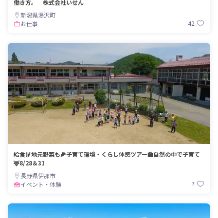
働き方。 株式会社いせん
新潟県湯沢町
42
お仕事
給食🥢地元野菜も🌽子育て環境・くらし体感ツアー🏫自然の中で子育て
🦌8/28＆31
長野県伊那市
7
イベント・体験