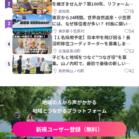
2
を継ぎませんか？築100年、リフォームか
ら約10年！
76
高知県
東京から24時間。世界自然遺産・小笠原
3
には、なぜ移住者が多い？ 村長に聞いて
みた
54
東京都小笠原村
【１名採用予定】日本中を飛び回る！長
沼町移住コーディネーターを募集しま
4
す！
52
北海道長沼町
子どもと地域をつなぐ"つなぎ役"を募
集。山ノ内町で、最初で最後の新しい学
5
校づくりを一緒に
42
長野県山ノ内町
地域の人から声がかかる
地域とつながるプラットフォーム
新規ユーザー登録（無料）