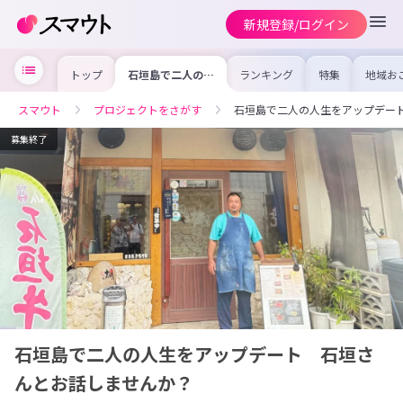
新規登録/ログイン
トップ
石垣島で二人の人
ランキング
特集
地域お
生をアップデー
の求人
ト 石垣さんとお
を集め
話しませんか？
事内容
スマウト
プロジェクトをさがす
石垣島で二人の人生をアップデー
を比較
合った
けよう
募集終了
石垣島で二人の人生をアップデート 石垣さ
んとお話しませんか？