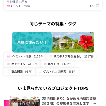
沖縄県石垣市
127
イベント・体験
同じテーマの特集・タグ
イベント・体験
5156件
サステナブルな暮らし
2117件
オンライン
4117件
場づくり
2373件
商品開発
937件
ゲストハウス運営
383件
いま見られているプロジェクトTOP5
【宿泊補助あり】ながぬま地域起業塾
1
（第２期）の参加者を募集します！