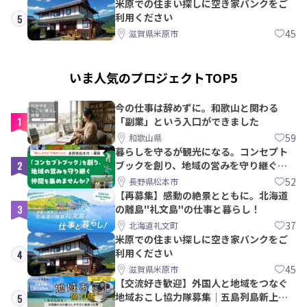
米原での住まい探しに空き家バンクをご
利用ください
5
45
滋賀県米原市
いま人気のプロジェクトTOP5
今の仕事は辞めずに。和歌山と関わる
1
「副業」という入口ができました
59
和歌山県
暮らしを守るが観光になる。コンセプト
2
ブックを創り、地域の営みを守り継ぐ仲
間を集めませんか？
52
長野県松本市
【再募集】感動の絶景とともに。北海道
3
の離島"礼文島"の仕事と暮らし！
37
北海道礼文町
米原での住まい探しに空き家バンクをご
利用ください
4
45
滋賀県米原市
【交流好き歓迎】外国人と地域をつなぐ
地域おこし協力隊募集｜五島列島新上五
5