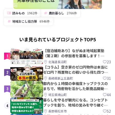
読みもの
1962件
農的暮らし
2766件
地域おこし協力隊
6946件
いま見られているプロジェクトTOP5
【宿泊補助あり】ながぬま地域起業塾
1
（第２期）の参加者を募集します！
【8/21〆】
23
北海道長沼町
【コラム】空き家のゼロ円物件は本当に
2
ゼロ円？残置物との戦いから得た四つの
教訓｜新上五島町
31
長崎県新上五島町
都内から１時間の幸福度トップクラスの
3
まちで、特産物を活かした新商品開発＆
PRメンバー募集！
44
埼玉県鳩山町
暮らしを守るが観光になる。コンセプト
ブックを創り、地域の営みを守り継ぐ仲
4
間を集めませんか？
52
長野県松本市