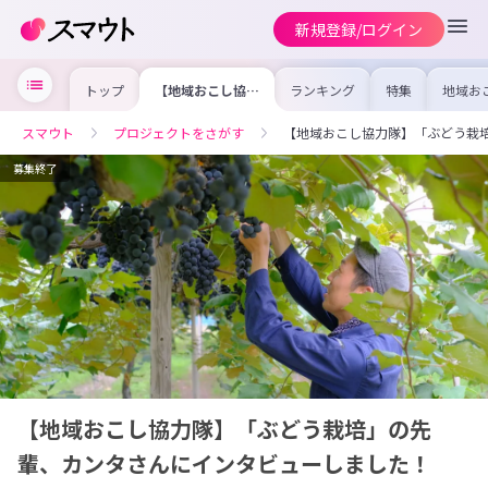
新規登録/ログイン
トップ
【地域おこし協力
ランキング
特集
地域お
隊】「ぶどう栽
の求人
培」の先輩、カン
を集め
タさんにインタビ
事内容
スマウト
プロジェクトをさがす
【地域おこし協力隊】「ぶどう栽
ューしました！
を比較
合った
けよう
募集終了
【地域おこし協力隊】「ぶどう栽培」の先
輩、カンタさんにインタビューしました！