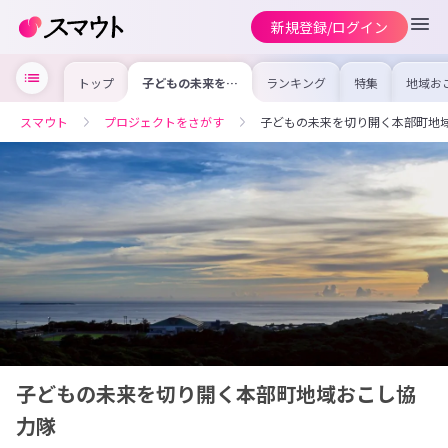
新規登録/ログイン
トップ
子どもの未来を切
ランキング
特集
地域お
り開く本部町地域
の求人
おこし協力隊
を集め
事内容
スマウト
プロジェクトをさがす
子どもの未来を切り開く本部町地
を比較
合った
けよう
子どもの未来を切り開く本部町地域おこし協
力隊