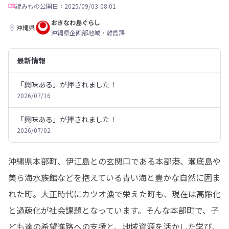
読みもの
公開日：2025/09/03 08:01
おきなわ島ぐらし
沖縄県
沖縄県企画部地域・離島課
最新情報
「興味ある」が押されました！
2026/07/16
「興味ある」が押されました！
2026/07/02
沖縄県本部町、伊江島との玄関口である本部港、瀬底島や
美ら海水族館などを抱えている青い海と豊かな自然に囲ま
れた町。大正時代にカツオ漁で栄えた町も、現在は高齢化
と過疎化が社会課題となっています。そんな本部町で、子
ども達の希望進路への支援と、地域資源を活かした学び、