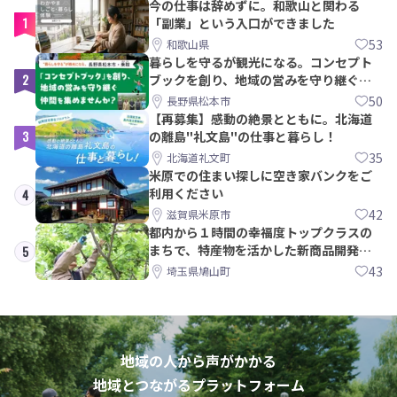
今の仕事は辞めずに。和歌山と関わる
1
「副業」という入口ができました
53
和歌山県
暮らしを守るが観光になる。コンセプト
2
ブックを創り、地域の営みを守り継ぐ仲
間を集めませんか？
50
長野県松本市
【再募集】感動の絶景とともに。北海道
3
の離島"礼文島"の仕事と暮らし！
35
北海道礼文町
米原での住まい探しに空き家バンクをご
利用ください
4
42
滋賀県米原市
都内から１時間の幸福度トップクラスの
まちで、特産物を活かした新商品開発＆
5
PRメンバー募集！
43
埼玉県鳩山町
地域の人から声がかかる
地域とつながるプラットフォーム