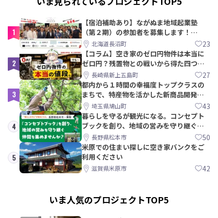
いま見られているプロジェクトTOP5
【宿泊補助あり】ながぬま地域起業塾
1
（第２期）の参加者を募集します！
【8/21〆】
23
北海道長沼町
【コラム】空き家のゼロ円物件は本当に
2
ゼロ円？残置物との戦いから得た四つの
教訓｜新上五島町
27
長崎県新上五島町
都内から１時間の幸福度トップクラスの
3
まちで、特産物を活かした新商品開発＆
PRメンバー募集！
43
埼玉県鳩山町
暮らしを守るが観光になる。コンセプト
ブックを創り、地域の営みを守り継ぐ仲
4
間を集めませんか？
50
長野県松本市
米原での住まい探しに空き家バンクをご
利用ください
5
42
滋賀県米原市
いま人気のプロジェクトTOP5