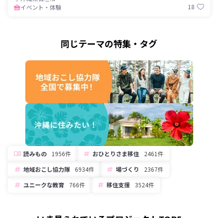
18
イベント・体験
同じテーマの特集・タグ
読みもの
1956件
おひとりさま移住
2461件
地域おこし協力隊
6934件
場づくり
2367件
ユニークな教育
766件
移住支援
3524件