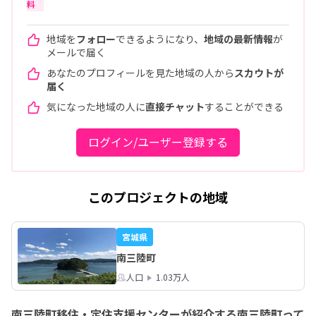
料
地域を
フォロー
できるようになり、
地域の最新情報
が
メールで届く
あなたのプロフィールを見た地域の人から
スカウトが
届く
気になった地域の人に
直接チャット
することができる
ログイン/ユーザー登録する
このプロジェクトの地域
宮城県
南三陸町
人口
1.03万人
南三陸町移住・定住支援センターが紹介する南三陸町って