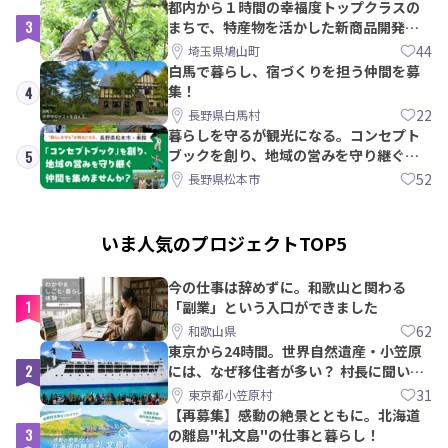
都内から１時間の幸福度トップクラスの
3
まちで、特産物を活かした新商品開発＆
PRメンバー募集！
44
埼玉県鳩山町
白馬で暮らし、宿づくりを担う仲間を募
集！
4
22
長野県白馬村
暮らしを守るが観光になる。コンセプト
ブックを創り、地域の営みを守り継ぐ仲
5
間を集めませんか？
52
長野県松本市
いま人気のプロジェクトTOP5
今の仕事は辞めずに。和歌山と関わる
1
「副業」という入口ができました
62
和歌山県
東京から24時間。世界自然遺産・小笠原
2
には、なぜ移住者が多い？ 村長に聞いて
みた
31
東京都小笠原村
【再募集】感動の絶景とともに。北海道
3
の離島"礼文島"の仕事と暮らし！