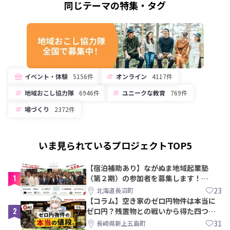
同じテーマの特集・タグ
イベント・体験
5156件
オンライン
4117件
地域おこし協力隊
6946件
ユニークな教育
769件
場づくり
2372件
いま見られているプロジェクトTOP5
【宿泊補助あり】ながぬま地域起業塾
1
（第２期）の参加者を募集します！
【8/21〆】
23
北海道長沼町
【コラム】空き家のゼロ円物件は本当に
2
ゼロ円？残置物との戦いから得た四つの
教訓｜新上五島町
31
長崎県新上五島町