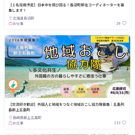
【１名採用予定】日本中を飛び回る！長沼町移住コーディネーターを募
集します！
北海道長沼町
26
お仕事
【交流好き歓迎】外国人と地域をつなぐ地域おこし協力隊募集｜五島列
島新上五島町
長崎県新上五島町
133
お仕事