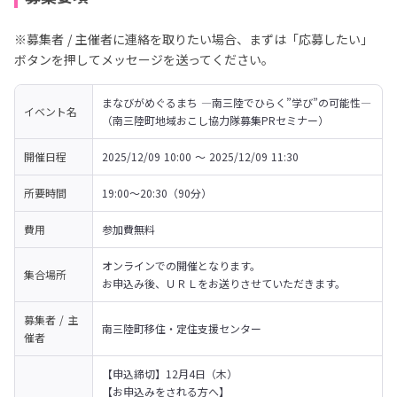
※募集者 / 主催者に連絡を取りたい場合、まずは「応募したい」
ボタンを押してメッセージを送ってください。
まなびがめぐるまち ―南三陸でひらく”学び”の可能性—
イベント名
（南三陸町地域おこし協力隊募集PRセミナー）
開催日程
2025/12/09 10:00 〜 2025/12/09 11:30
所要時間
19:00～20:30（90分）
費用
参加費無料
オンラインでの開催となります。

集合場所
お申込み後、ＵＲＬをお送りさせていただきます。
募集者 / 主
南三陸町移住・定住支援センター
催者
【申込締切】12月4日（木）
【お申込みをされる方へ】
