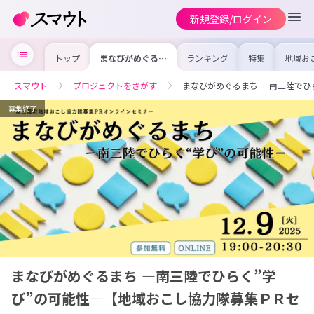
新規登録/ログイン
トップ
まなびがめぐるま
ランキング
特集
地域お
ち ―南三陸でひ
の求人
らく”学び”の可
を集め
能性—【地域おこ
事内容
スマウト
プロジェクトをさがす
まなびがめぐるまち ―南三陸でひ
し協力隊募集ＰＲ
を比較
セミナー】
合った
けよう
募集終了
まなびがめぐるまち ―南三陸でひらく”学
び”の可能性—【地域おこし協力隊募集ＰＲセ