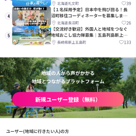
39
北海道礼文町
【１名採用予定】日本中を飛び回る！長
沼町移住コーディネーターを募集しま
4
す！
26
北海道長沼町
【交流好き歓迎】外国人と地域をつなぐ
地域おこし協力隊募集｜五島列島新上五
5
島町
133
長崎県新上五島町
地域の人から声がかかる
地域とつながるプラットフォーム
新規ユーザー登録（無料）
ユーザー(地域に行きたい人)の方