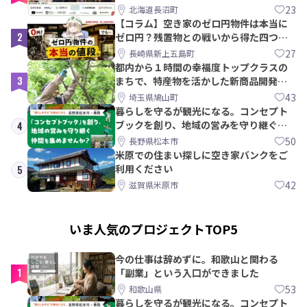
【8/21〆】
23
北海道長沼町
【コラム】空き家のゼロ円物件は本当に
2
ゼロ円？残置物との戦いから得た四つの
教訓｜新上五島町
27
長崎県新上五島町
都内から１時間の幸福度トップクラスの
3
まちで、特産物を活かした新商品開発＆
PRメンバー募集！
43
埼玉県鳩山町
暮らしを守るが観光になる。コンセプト
ブックを創り、地域の営みを守り継ぐ仲
4
間を集めませんか？
50
長野県松本市
米原での住まい探しに空き家バンクをご
利用ください
5
42
滋賀県米原市
いま人気のプロジェクトTOP5
今の仕事は辞めずに。和歌山と関わる
1
「副業」という入口ができました
53
和歌山県
暮らしを守るが観光になる。コンセプト