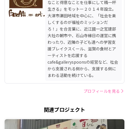
なこと得意なことを仕事にして精一杯
生きる」をモットー２０１４年設立。
大津市瀬田地域を中心に、「社会を楽
しくするのが福祉のミッションだ
ろ！」を合言葉に、近江國一之宮建部
大社の朝市や、石山寺縁日の運営に携
わったり、近隣の子ども達への学習支
援ブレイクスくール、滋賀の食材とア
ーティストを応援する
cafe&galleryspoonsの経営など、社会
から支援される側から、支援する側に
まわる活動を続けている。
プロフィールを見る
関連プロジェクト