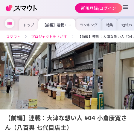
新規登録/ログイン
トップ
【前編】連載：大
ランキング
特集
地域お
津な想い人 #04
の求人
小倉康寛さん（八
を集め
百與 七代目店
事内容
スマウト
プロジェクトをさがす
【前編】連載：大津な想い人 #04
主）
を比較
合った
けよう
【前編】連載：大津な想い人 #04 小倉康寛さ
ん（八百與 七代目店主）