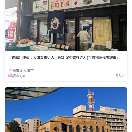
【後編】連載：大津な想い人 #03 尾中克行さん(百町物語代表理事)
滋賀県大津市
5
読みもの