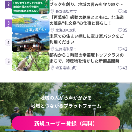
2
ブックを創り、地域の営みを守り継ぐ仲
間を集めませんか？
50
長野県松本市
【再募集】感動の絶景とともに。北海道
3
の離島"礼文島"の仕事と暮らし！
35
北海道礼文町
米原での住まい探しに空き家バンクをご
利用ください
4
42
滋賀県米原市
都内から１時間の幸福度トップクラスの
まちで、特産物を活かした新商品開発＆
5
PRメンバー募集！
43
埼玉県鳩山町
地域の人から声がかかる
地域とつながるプラットフォーム
新規ユーザー登録（無料）