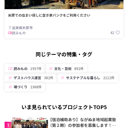
米原での住まい探しに空き家バンクをご利用ください
滋賀県米原市
42
読みもの
同じテーマの特集・タグ
読みもの
1957件
文化・芸術
892件
ゲストハウス運営
382件
サステナブルな暮らし
2112件
場づくり
2368件
いま見られているプロジェクトTOP5
【宿泊補助あり】ながぬま地域起業塾
1
（第２期）の参加者を募集します！