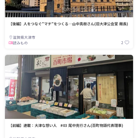
【後編】人をつなぐ"マチ"をつくる―― 山中真樹さん(旧大津公会堂 館長)
滋賀県大津市
2
読みもの
【前編】連載：大津な想い人 #03 尾中克行さん(百町物語代表理事)