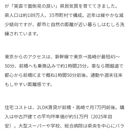
が「実直で面倒見の良い」県民気質を育ててきました。

県人口は約189万人、35市町村で構成。近年は緩やかな減
少傾向ですが、都市と自然の距離が近い暮らしはむしろ洗
練されています。
東京からのアクセスは、新幹線で東京→高崎が最短45〜
50分、前橋へも乗換込みで約1時間25分。車なら関越道で
都心から前橋ICまで概ね1時間50分前後。通勤や週末往来
もしやすい距離感です。
住宅コストは、2LDK賃貸が前橋・高崎で月7万円前後。購
入は中古戸建ての平均坪単価が約51万円（2025年目
安）。大型スーパーや学校、総合病院は県央を中心にバラ