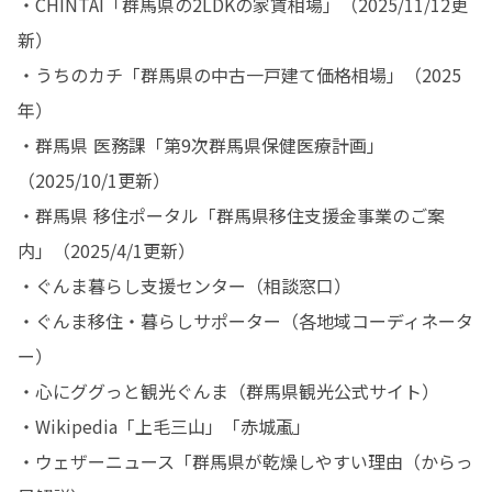
・CHINTAI「群馬県の2LDKの家賃相場」（2025/11/12更
新）

・うちのカチ「群馬県の中古一戸建て価格相場」（2025
年）

・群馬県 医務課「第9次群馬県保健医療計画」
（2025/10/1更新）

・群馬県 移住ポータル「群馬県移住支援金事業のご案
内」（2025/4/1更新）

・ぐんま暮らし支援センター（相談窓口）

・ぐんま移住・暮らしサポーター（各地域コーディネータ
ー）

・心にググっと観光ぐんま（群馬県観光公式サイト）

・Wikipedia「上毛三山」「赤城颪」

・ウェザーニュース「群馬県が乾燥しやすい理由（からっ