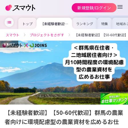
新規登録/ログイン
トップ
【未経験者歓迎】
ランキング
特集
地域お
【50-60代歓迎】
の求人
群馬の農業者向け
を集め
に環境配慮型の農
事内容
スマウト
プロジェクトをさがす
【未経験者歓迎】【50-60代歓
業資材を広めるお
を比較
仕事
合った
けよう
募集終了
【未経験者歓迎】【50-60代歓迎】群馬の農業
者向けに環境配慮型の農業資材を広めるお仕