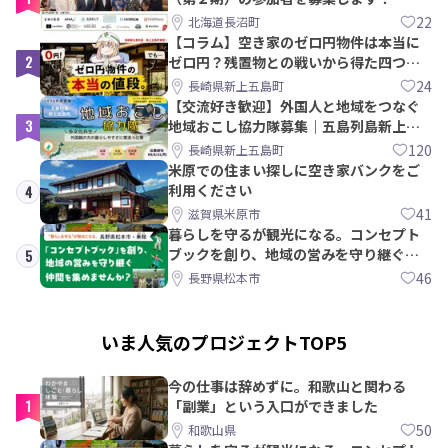
【8/21〆】
22
北海道長沼町
【コラム】空き家のゼロ円物件は本当に
2
ゼロ円？残置物との戦いから得た四つの
教訓｜新上五島町
24
長崎県新上五島町
【交流好き歓迎】外国人と地域をつなぐ
3
地域おこし協力隊募集｜五島列島新上五
島町
120
長崎県新上五島町
米原での住まい探しに空き家バンクをご
利用ください
4
41
滋賀県米原市
暮らしを守るが観光になる。コンセプト
ブックを創り、地域の営みを守り継ぐ仲
5
間を集めませんか？
46
長野県松本市
いま人気のプロジェクトTOP5
今の仕事は辞めずに。和歌山と関わる
1
「副業」という入口ができました
50
和歌山県