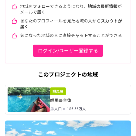
地域を
フォロー
できるようになり、
地域の最新情報
が
メールで届く
あなたのプロフィールを見た地域の人から
スカウトが
届く
気になった地域の人に
直接チャット
することができる
ログイン/ユーザー登録する
このプロジェクトの地域
群馬県
群馬県全体
人口
186.56万人