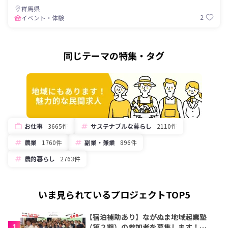
群馬県
2
イベント・体験
同じテーマの特集・タグ
お仕事
3665件
サステナブルな暮らし
2110件
農業
1760件
副業・兼業
896件
農的暮らし
2763件
いま見られているプロジェクトTOP5
【宿泊補助あり】ながぬま地域起業塾
1
（第２期）の参加者を募集します！