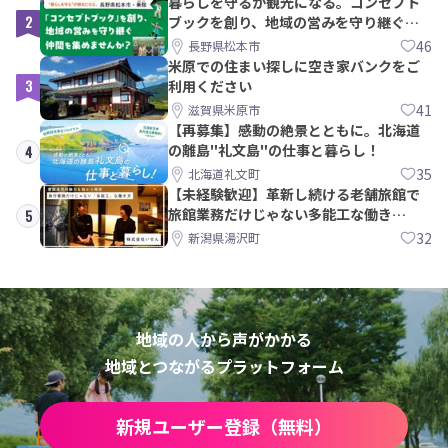
暮らしを守るが観光になる。コンセプト
2
ブックを創り、地域の営みを守り継ぐ仲
間を集めませんか？
46
長野県松本市
米原での住まい探しに空き家バンクをご
3
利用ください
41
滋賀県米原市
【再募集】感動の絶景とともに。北海道
の離島"礼文島"の仕事と暮らし！
4
35
北海道礼文町
【未経験歓迎】革新し続ける老舗旅館で
旅館業務だけじゃない多能工な働き
5
方。 株式会社いせん
32
新潟県湯沢町
地域の人から声がかかる
地域とつながるプラットフォーム
新規ユーザー登録（無料）