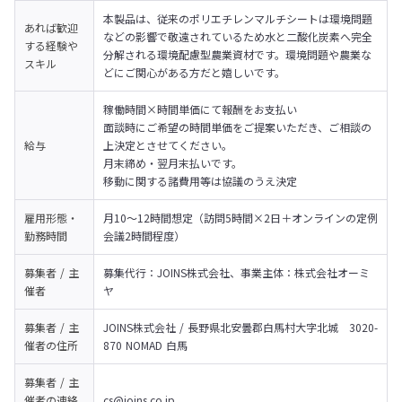
本製品は、従来のポリエチレンマルチシートは環境問題
あれば歓迎
などの影響で敬遠されているため水と二酸化炭素へ完全
する経験や
分解される環境配慮型農業資材です。環境問題や農業な
スキル
どにご関心がある方だと嬉しいです。
稼働時間×時間単価にて報酬をお支払い

面談時にご希望の時間単価をご提案いただき、ご相談の
給与
上決定とさせてください。
月末締め・翌月末払いです。

移動に関する諸費用等は協議のうえ決定
雇用形態・
月10〜12時間想定（訪問5時間×2日＋オンラインの定例
勤務時間
会議2時間程度）
募集者 / 主
募集代行：JOINS株式会社、事業主体：株式会社オーミ
催者
ヤ
募集者 / 主
JOINS株式会社 / 長野県北安曇郡白馬村大字北城   3020-
催者の
住所
870 NOMAD 白馬
募集者 / 主
催者の
連絡
cs@joins.co.jp