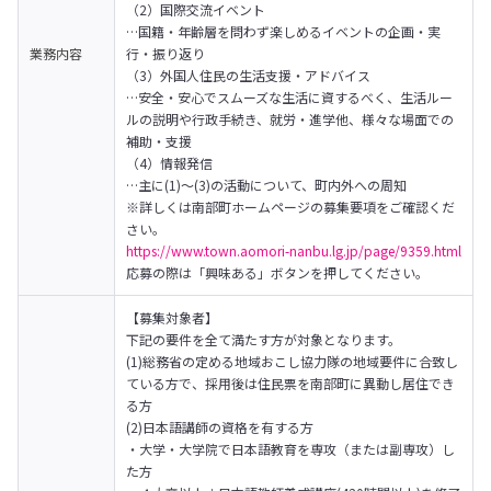
（2）国際交流イベント

…国籍・年齢層を問わず楽しめるイベントの企画・実
業務内容
行・振り返り

（3）外国人住民の生活支援・アドバイス

…安全・安心でスムーズな生活に資するべく、生活ルー
ルの説明や行政手続き、就労・進学他、様々な場面での
補助・支援

（4）情報発信

…主に(1)～(3)の活動について、町内外への周知

※詳しくは南部町ホームページの募集要項をご確認くだ
https://www.town.aomori-nanbu.lg.jp/page/9359.html
応募の際は「興味ある」ボタンを押してください。
【募集対象者】

下記の要件を全て満たす方が対象となります。

(1)総務省の定める地域おこし協力隊の地域要件に合致し
ている方で、採用後は住民票を南部町に異動し居住でき
る方

(2)日本語講師の資格を有する方

・大学・大学院で日本語教育を専攻（または副専攻）し
た方
