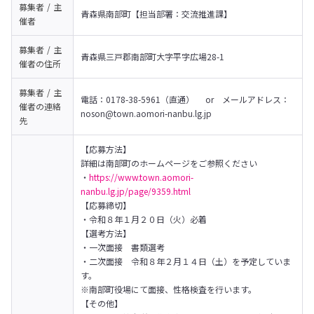
募集者 / 主
青森県南部町【担当部署：交流推進課】
催者
募集者 / 主
青森県三戸郡南部町大字平字広場28-1
催者の
住所
募集者 / 主
電話：0178-38-5961（直通）　 or　メールアドレス：
催者の
連絡
noson@town.aomori-nanbu.lg.jp
先
【応募方法】

詳細は南部町のホームページをご参照ください

・
https://www.town.aomori-
nanbu.lg.jp/page/9359.html
【応募締切】

・令和８年１月２０日（火）必着
【選考方法】

・一次面接　書類選考

・二次面接　令和８年２月１４日（土）を予定していま
す。

※南部町役場にて面接、性格検査を行います。
【その他】
