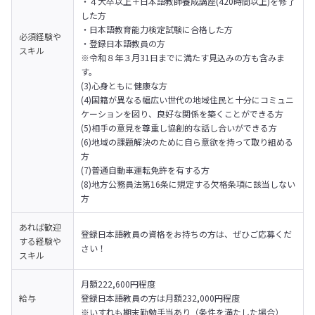
・４大卒以上＋日本語教師養成講座(420時間以上)を修了
した方

・日本語教育能力検定試験に合格した方

必須経験や
・登録日本語教員の方

スキル
※令和８年３月31日までに満たす見込みの方も含みま
す。

(3)心身ともに健康な方

(4)国籍が異なる幅広い世代の地域住民と十分にコミュニ
ケーションを図り、良好な関係を築くことができる方

(5)相手の意見を尊重し協創的な話し合いができる方

(6)地域の課題解決のために自ら意欲を持って取り組める
方

(7)普通自動車運転免許を有する方

(8)地方公務員法第16条に規定する欠格条項に該当しない
方
あれば歓迎
登録日本語教員の資格をお持ちの方は、ぜひご応募くだ
する経験や
さい！
スキル
月額222,600円程度

給与
登録日本語教員の方は月額232,000円程度

※いすれも期末勤勉手当あり（条件を満たした場合）