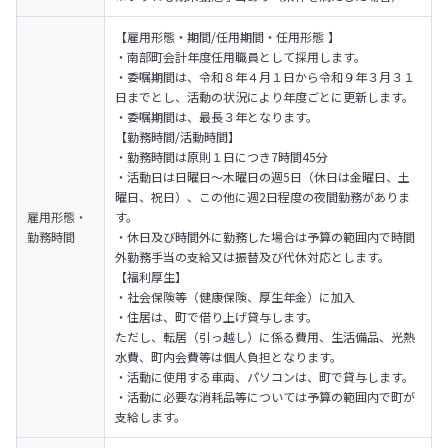
【雇用形態・期間/任用期間・任用形態 】

・南部町会計年度任用職員として採用します。

・委嘱期間は、令和８年４月１日から令和９年３月３１
日までとし、活動の状況により年度ごとに更新します。

・委嘱期間は、最長３年となります。
【勤務時間/活動時間】

・勤務時間は原則１日につき7時間45分

・活動日は日曜日～木曜日の週5日（休日は金曜日、土
曜日、祝日）、この他に週2日程度の夜間勤務がありま
雇用形態・
す。

勤務時間
・休日及び時間外に勤務した場合は予算の範囲内で時間
外勤務手当の支給又は振替及び代休対応とします。
【福利厚生】

・社会保険等（健康保険、厚生年金）に加入

・住居は、町で借り上げ貸与します。

ただし、転居（引っ越し）に係る費用、生活備品、光熱
水費、町内会費等は個人負担となります。

・活動に使用する車両、パソコンは、町で貸与します。

・活動に必要な消耗品等については予算の範囲内で町が
支給します。