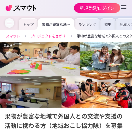
新規登録/ログイン
トップ
果物が豊富な地域
ランキング
特集
地域お
で外国人との交流
の求人
や支援の活動に携
を集め
わる方（地域おこ
事内容
スマウト
プロジェクトをさがす
果物が豊富な地域で外国人との交
し協力隊）を募集
を比較
します！
合った
けよう
募集終了
果物が豊富な地域で外国人との交流や支援の
活動に携わる方（地域おこし協力隊）を募集