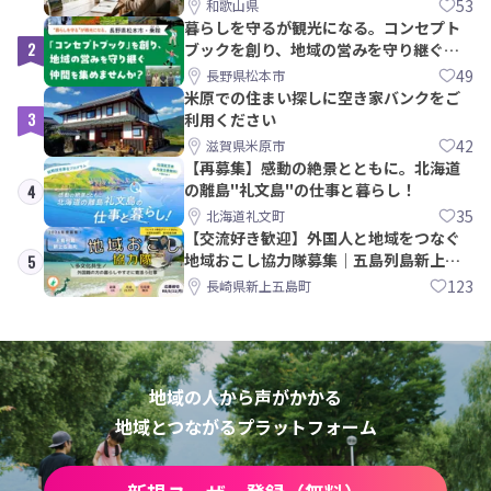
53
和歌山県
暮らしを守るが観光になる。コンセプト
2
ブックを創り、地域の営みを守り継ぐ仲
間を集めませんか？
49
長野県松本市
米原での住まい探しに空き家バンクをご
3
利用ください
42
滋賀県米原市
【再募集】感動の絶景とともに。北海道
の離島"礼文島"の仕事と暮らし！
4
35
北海道礼文町
【交流好き歓迎】外国人と地域をつなぐ
地域おこし協力隊募集｜五島列島新上五
5
島町
123
長崎県新上五島町
地域の人から声がかかる
地域とつながるプラットフォーム