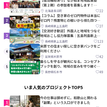
【宿泊補助あり】ながぬま地域起業塾
1
（第２期）の参加者を募集します！
【8/21〆】
22
北海道長沼町
【コラム】空き家のゼロ円物件は本当に
2
ゼロ円？残置物との戦いから得た四つの
教訓｜新上五島町
27
長崎県新上五島町
【交流好き歓迎】外国人と地域をつなぐ
3
地域おこし協力隊募集｜五島列島新上五
島町
123
長崎県新上五島町
米原での住まい探しに空き家バンクをご
利用ください
4
42
滋賀県米原市
暮らしを守るが観光になる。コンセプト
ブックを創り、地域の営みを守り継ぐ仲
5
間を集めませんか？
49
長野県松本市
いま人気のプロジェクトTOP5
今の仕事は辞めずに。和歌山と関わる
1
「副業」という入口ができました