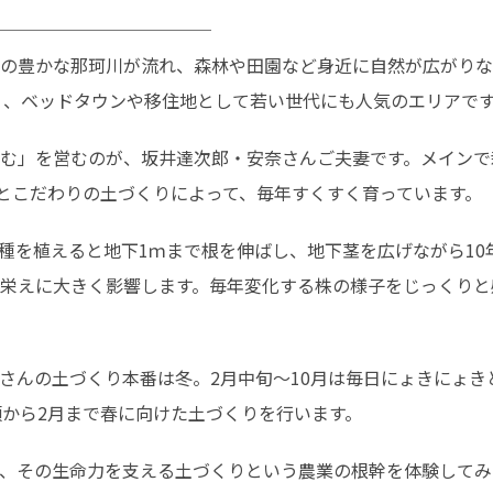
────────────

の豊かな那珂川が流れ、森林や田園など身近に自然が広がりな
良く、ベッドタウンや移住地として若い世代にも人気のエリアで
む」を営むのが、坂井達次郎・安奈さんご夫妻です。メインで
水とこだわりの土づくりによって、毎年すくすく育っています。
種を植えると地下1ｍまで根を伸ばし、地下茎を広げながら10
栄えに大きく影響します。毎年変化する株の様子をじっくりと
さんの土づくり本番は冬。2月中旬～10月は毎日にょきにょ
頃から2月まで春に向けた土づくりを行います。
、その生命力を支える土づくりという農業の根幹を体験してみ