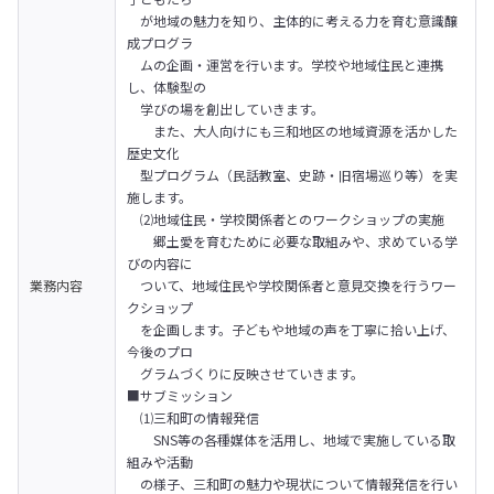
　が地域の魅力を知り、主体的に考える力を育む意識醸
成プログラ

　ムの企画・運営を行います。学校や地域住民と連携
し、体験型の

　学びの場を創出していきます。

　　また、大人向けにも三和地区の地域資源を活かした
歴史文化

　型プログラム（民話教室、史跡・旧宿場巡り等）を実
施します。
　⑵地域住民・学校関係者とのワークショップの実施

　　郷土愛を育むために必要な取組みや、求めている学
びの内容に

業務内容
　ついて、地域住民や学校関係者と意見交換を行うワー
クショップ

　を企画します。子どもや地域の声を丁寧に拾い上げ、
今後のプロ

　グラムづくりに反映させていきます。
■サブミッション

　⑴三和町の情報発信

　　SNS等の各種媒体を活用し、地域で実施している取
組みや活動

　の様子、三和町の魅力や現状について情報発信を行い