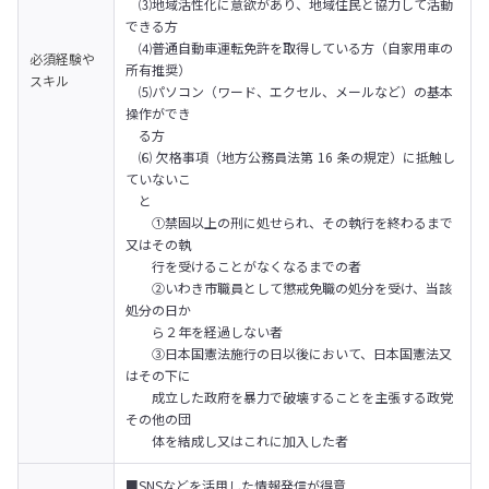
　⑶地域活性化に意欲があり、地域住民と協力して活動
できる方

　⑷普通自動車運転免許を取得している方（自家用車の
必須経験や
所有推奨）

スキル
　⑸パソコン（ワード、エクセル、メールなど）の基本
操作ができ

　る方

　⑹ 欠格事項（地方公務員法第 16 条の規定）に抵触し
ていないこ

　と

　　①禁固以上の刑に処せられ、その執行を終わるまで
又はその執

　　行を受けることがなくなるまでの者

　　②いわき市職員として懲戒免職の処分を受け、当該
処分の日か

　　ら２年を経過しない者　

　　③日本国憲法施行の日以後において、日本国憲法又
はその下に

　　成立した政府を暴力で破壊することを主張する政党
その他の団　

　　体を結成し又はこれに加入した者
■SNSなどを活用した情報発信が得意
