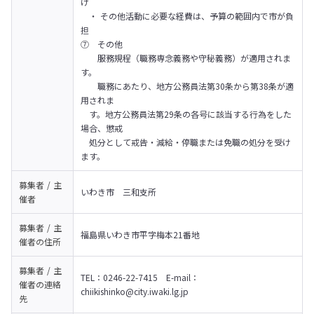
げ

　・ その他活動に必要な経費は、予算の範囲内で市が負
担

⑦　その他

　　服務規程（職務専念義務や守秘義務）が適用されま
す。

　　職務にあたり、地方公務員法第30条から第38条が適
用されま

　す。地方公務員法第29条の各号に該当する行為をした
場合、懲戒

　処分として戒告・減給・停職または免職の処分を受け
ます。
募集者 / 主
いわき市　三和支所
催者
募集者 / 主
福島県いわき市平字梅本21番地
催者の
住所
募集者 / 主
TEL：0246-22-7415　E-mail：
催者の
連絡
chiikishinko@city.iwaki.lg.jp
先