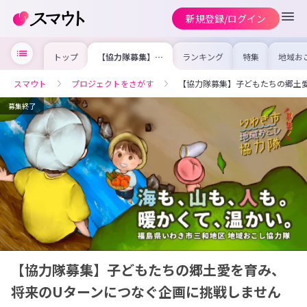
新規登録/ログイン
トップ
【協力隊募集】子
ランキング
特集
地域お
どもたちの郷土愛
の求人
を育み、将来のU
を集め
ターンにつなぐ企
事内容
スマウト
プロジェクトをさがす
【協力隊募集】子どもたちの郷土
画に挑戦しません
を比較
か？
合った
けよう
募集終了
【協力隊募集】子どもたちの郷土愛を育み、
将来のUターンにつなぐ企画に挑戦しません