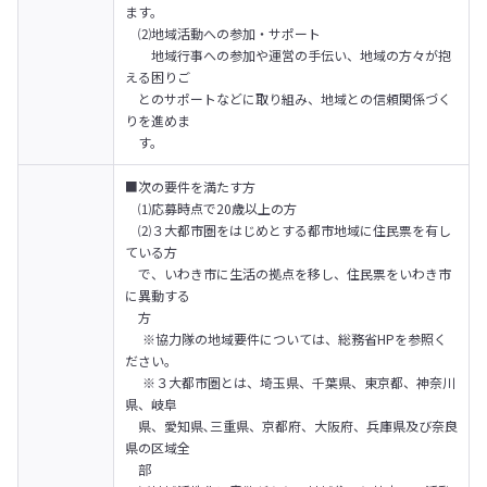
ます。

　⑵地域活動への参加・サポート

　　地域行事への参加や運営の手伝い、地域の方々が抱
える困りご

　とのサポートなどに取り組み、地域との信頼関係づく
りを進めま

　す。
■次の要件を満たす方 

　⑴応募時点で20歳以上の方

　⑵３大都市圏をはじめとする都市地域に住民票を有し
ている方

　で、いわき市に生活の拠点を移し、住民票をいわき市
に異動する

　方

　 ※協力隊の地域要件については、総務省HPを参照く
ださい。

 　※３大都市圏とは、埼玉県、千葉県、東京都、神奈川
県、岐阜

　県、愛知県､三重県、京都府、大阪府、兵庫県及び奈良
県の区域全

　部
