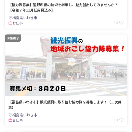
【協力隊募集】遠野和紙の技術を継承し、魅力創出してみませんか？
【令和７年11月任用見込み】
福島県いわき市
10
お仕事
募集終了
【福島県いわき市】観光振興に取り組む協力隊を募集します！（二次募
集）
福島県いわき市
10
お仕事