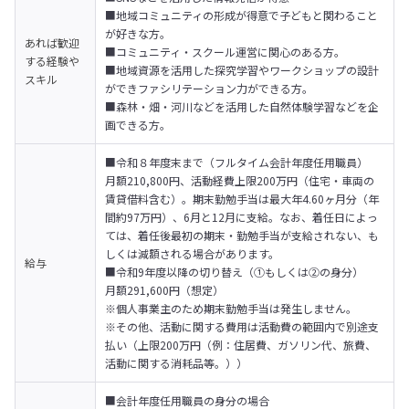
■地域コミュニティの形成が得意で子どもと関わること
が好きな方。

あれば歓迎
■コミュニティ・スクール運営に関心のある方。

する経験や
■地域資源を活用した探究学習やワークショップの設計
スキル
ができファシリテーション力ができる方。

■森林・畑・河川などを活用した自然体験学習などを企
画できる方。
■令和８年度末まで（フルタイム会計年度任用職員） 

月額210,800円、活動経費上限200万円（住宅・車両の
賃貸借料含む）。期末勤勉手当は最大年4.60ヶ月分（年
間約97万円）、6月と12月に支給。なお、着任日によっ
ては、着任後最初の期末・勤勉手当が支給されない、も
しくは減額される場合があります。
給与
■令和9年度以降の切り替え（①もしくは②の身分）

月額291,600円（想定）

※個人事業主のため期末勤勉手当は発生しません。

※その他、活動に関する費用は活動費の範囲内で別途支
払い（上限200万円（例：住居費、ガソリン代、旅費、
活動に関する消耗品等。））
■会計年度任用職員の身分の場合
