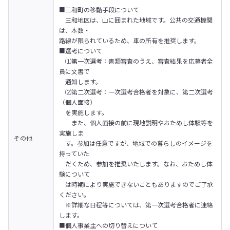
■三和町の移動手段について

　三和地区は、山に囲まれた地域です。公共の交通機関
は、本数・

路線が限られているため、車の所有を推奨します。　
■選考について

　⑴第一次選考：書類審査のうえ、審査結果を応募者全
員に文書で

　通知します。

　⑵第二次選考：一次選考合格者を対象に、第二次選考
（個人面接）　

　を実施します。

　　また、個人面接の前に現地説明やおためし体験等を
実施しま

その他
　す。参加は任意ですが、地域での暮らしのイメージを
持っていた

　だくため、参加を推奨いたします。なお、おためし体
験について

　は時期により実施できないこともありますのでご了承
ください。

　※詳細な日程等については、第一次選考合格者に連絡
します。
■個人事業主への切り替えについて
