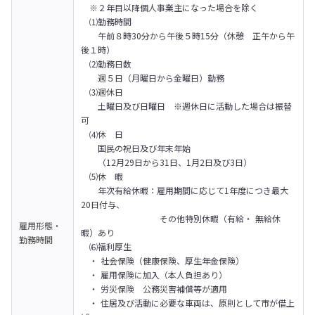
　※２年目以降個人事業主になった場合を除く

　⑴勤務時間

　　午前８時30分から午後５時15分（休憩　正午から午
後１時）

　⑵勤務日数

　　週５日（月曜日から金曜日）勤務

　⑶週休日

　　土曜日及び日曜日　※週休日に活動した場合は振替
可

　⑷休　日

　　国民の祝日及び年末年始

　　（12月29日から31日、1月2日及び3日）

　⑸休　暇　

　　年次有給休暇：雇用期間に応じて1年度につき最大
20日付与、

　　　　　　　　    その他特別休暇（有給・ 無給休
雇用形態・
暇）あり

勤務時間
　⑹福利厚生

　・ 社会保険（健康保険、厚生年金保険）

　・ 雇用保険に加入（本人負担あり）

　・ 労災保険　公務災害補償等が適用

　・ 住居及び活動に必要な車両は、原則として市が借上