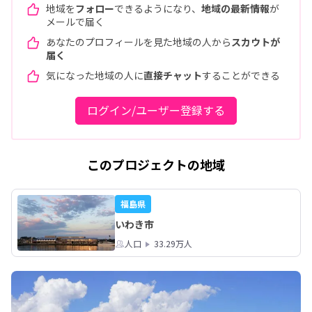
地域を
フォロー
できるようになり、
地域の最新情報
が
メールで届く
あなたのプロフィールを見た地域の人から
スカウトが
届く
気になった地域の人に
直接チャット
することができる
ログイン/ユーザー登録する
このプロジェクトの地域
福島県
いわき市
人口
33.29万人